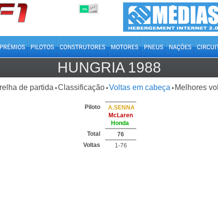
OFF
ON
HUNGRIA 1988
relha de partida
Classificação
Voltas em cabeça
Melhores vo
•
•
•
Piloto
A.SENNA
McLaren
Honda
Total
76
Voltas
1-76