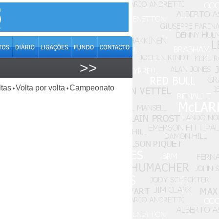
>>
ltas
Volta por volta
Campeonato
•
•