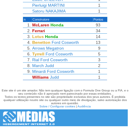
Pierluigi MARTINI
1
Satoru NAKAJIMA
1
n
Construtore
Pontos
1.
McLaren
Honda
93
2.
Ferrari
34
3.
Lotus
Honda
14
4.
Benetton
Ford Cosworth
13
5.
Arrows
Megatron
9
6.
Tyrrell
Ford Cosworth
5
7.
Rial
Ford Cosworth
3
8.
March
Judd
2
9.
Minardi
Ford Cosworth
1
Williams
Judd
1
Este site é um site amador. Não tem qualquer ligação com o Formula One Group ou a FIA, e o
seu conteúdo não é aprovado nem patrocinado por essas entidades.
Todos os textos presentes no site são propriedade exclusiva dos seus autores. É proibida
qualquer utilização noutro site ou qualquer outro meio de divulgação, salvo autorização dos
autores em questão.
Sobre / Configurar cookies
|
Audiência