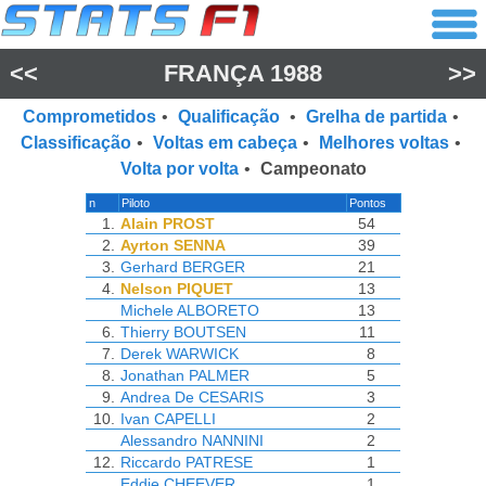
<<
FRANÇA 1988
>>
Comprometidos
•
Qualificação
•
Grelha de partida
•
Classificação
•
Voltas em cabeça
•
Melhores voltas
•
Volta por volta
•
Campeonato
n
Piloto
Pontos
1.
Alain PROST
54
2.
Ayrton SENNA
39
3.
Gerhard BERGER
21
4.
Nelson PIQUET
13
Michele ALBORETO
13
6.
Thierry BOUTSEN
11
7.
Derek WARWICK
8
8.
Jonathan PALMER
5
9.
Andrea De CESARIS
3
10.
Ivan CAPELLI
2
Alessandro NANNINI
2
12.
Riccardo PATRESE
1
Eddie CHEEVER
1