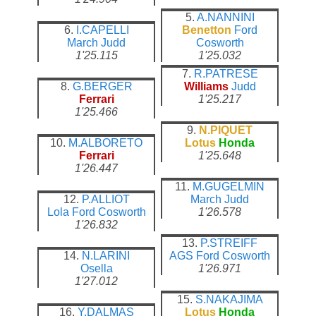
5.
A.NANNINI
6.
I.CAPELLI
Benetton
Ford
March
Judd
Cosworth
1'25.115
1'25.032
7.
R.PATRESE
8.
G.BERGER
Williams
Judd
Ferrari
1'25.217
1'25.466
9.
N.PIQUET
10.
M.ALBORETO
Lotus
Honda
Ferrari
1'25.648
1'26.447
11.
M.GUGELMIN
12.
P.ALLIOT
March
Judd
Lola
Ford Cosworth
1'26.578
1'26.832
13.
P.STREIFF
14.
N.LARINI
AGS
Ford Cosworth
Osella
1'26.971
1'27.012
15.
S.NAKAJIMA
16.
Y.DALMAS
Lotus
Honda