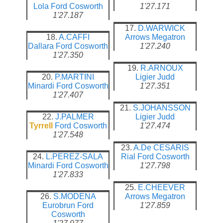
Lola
Ford Cosworth
1'27.171
1'27.187
17.
D.WARWICK
18.
A.CAFFI
Arrows
Megatron
Dallara
Ford Cosworth
1'27.240
1'27.350
19.
R.ARNOUX
20.
P.MARTINI
Ligier
Judd
Minardi
Ford Cosworth
1'27.351
1'27.407
21.
S.JOHANSSON
22.
J.PALMER
Ligier
Judd
Tyrrell
Ford Cosworth
1'27.474
1'27.548
23.
A.De CESARIS
24.
L.PEREZ-SALA
Rial
Ford Cosworth
Minardi
Ford Cosworth
1'27.798
1'27.833
25.
E.CHEEVER
26.
S.MODENA
Arrows
Megatron
Eurobrun
Ford
1'27.859
Cosworth