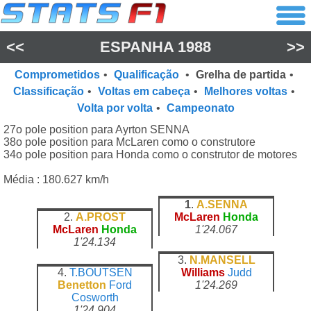
<<
ESPANHA 1988
>>
Comprometidos
•
Qualificação
•
Grelha de partida
•
Classificação
•
Voltas em cabeça
•
Melhores voltas
•
Volta por volta
•
Campeonato
27o pole position para Ayrton SENNA
38o pole position para McLaren como o construtore
34o pole position para Honda como o construtor de motores
Média : 180.627 km/h
1
.
A.SENNA
2.
A.PROST
McLaren
Honda
McLaren
Honda
1'24.067
1'24.134
3.
N.MANSELL
4.
T.BOUTSEN
Williams
Judd
Benetton
Ford
1'24.269
Cosworth
1'24.904