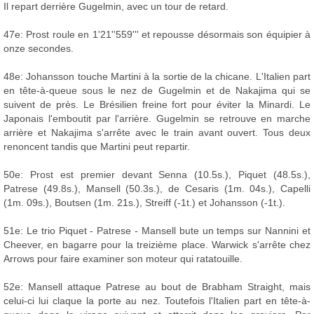
Il repart derrière Gugelmin, avec un tour de retard.
47e: Prost roule en 1'21''559''' et repousse désormais son équipier à
onze secondes.
48e: Johansson touche Martini à la sortie de la chicane. L'Italien part
en tête-à-queue sous le nez de Gugelmin et de Nakajima qui se
suivent de près. Le Brésilien freine fort pour éviter la Minardi. Le
Japonais l'emboutit par l'arrière. Gugelmin se retrouve en marche
arrière et Nakajima s'arrête avec le train avant ouvert. Tous deux
renoncent tandis que Martini peut repartir.
50e: Prost est premier devant Senna (10.5s.), Piquet (48.5s.),
Patrese (49.8s.), Mansell (50.3s.), de Cesaris (1m. 04s.), Capelli
(1m. 09s.), Boutsen (1m. 21s.), Streiff (-1t.) et Johansson (-1t.).
51e: Le trio Piquet - Patrese - Mansell bute un temps sur Nannini et
Cheever, en bagarre pour la treizième place. Warwick s'arrête chez
Arrows pour faire examiner son moteur qui ratatouille.
52e: Mansell attaque Patrese au bout de Brabham Straight, mais
celui-ci lui claque la porte au nez. Toutefois l'Italien part en tête-à-