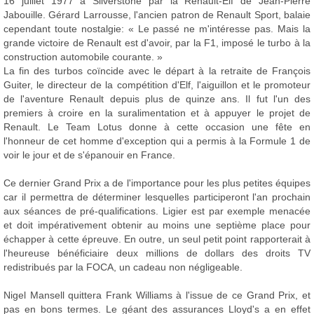
16 juillet 1977 à Silverstone par la Renault-Elf de Jean-Pierre
Jabouille. Gérard Larrousse, l'ancien patron de Renault Sport, balaie
cependant toute nostalgie: « Le passé ne m'intéresse pas. Mais la
grande victoire de Renault est d'avoir, par la F1, imposé le turbo à la
construction automobile courante. »
La fin des turbos coïncide avec le départ à la retraite de François
Guiter, le directeur de la compétition d'Elf, l'aiguillon et le promoteur
de l'aventure Renault depuis plus de quinze ans. Il fut l'un des
premiers à croire en la suralimentation et à appuyer le projet de
Renault. Le Team Lotus donne à cette occasion une fête en
l'honneur de cet homme d'exception qui a permis à la Formule 1 de
voir le jour et de s'épanouir en France.
Ce dernier Grand Prix a de l'importance pour les plus petites équipes
car il permettra de déterminer lesquelles participeront l'an prochain
aux séances de pré-qualifications. Ligier est par exemple menacée
et doit impérativement obtenir au moins une septième place pour
échapper à cette épreuve. En outre, un seul petit point rapporterait à
l'heureuse bénéficiaire deux millions de dollars des droits TV
redistribués par la FOCA, un cadeau non négligeable.
Nigel Mansell quittera Frank Williams à l'issue de ce Grand Prix, et
pas en bons termes. Le géant des assurances Lloyd's a en effet