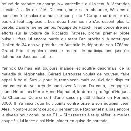
refusé de prendre en charge la « varicelle » qui l'a tenu à l'écart des
circuits à la fin de l'été. Du coup, pour se rembourser, Williams a
ponctionné le salaire annuel de son pilote ! Ce que ce dernier n'a
pas du tout apprécié... Les deux hommes ne s'adressent plus la
parole. Dans le même temps, l'équipe de Patrick Head concentre ses
efforts sur la voiture de Riccardo Patrese, promu premier pilote
puisqu'il fera lui encore partie du team l'an prochain. A noter que
l'Italien de 34 ans va prendre en Australie le départ de son 176ème
Grand Prix et égalera ainsi le record de participations jusqu'ici
détenu par Jacques Laffite.
Yannick Dalmas est toujours malade et souffre désormais de la
maladie du légionnaire. Gérard Larrousse voulait de nouveau faire
appel à Aguri Suzuki pour le remplacer, mais celui-ci doit disputer
une course de voitures de sport avec Nissan. Du coup, il engage le
jeune Héraultais Pierre-Henri Raphanel, le dernier protégé d'Hugues
de Chaunac. Celui-ci sort d'une saison plutôt difficile en Formule
3000. Il n'a inscrit que huit points contre onze à son équipier Jean
Alesi. Nombreux sont ceux qui pensent que Raphanel n'a pas encore
le niveau pour conduire en F1. « Si tu réussis à te qualifier, je me les
coupe ! » lui lance ainsi Heini Mader en guise de boutade.