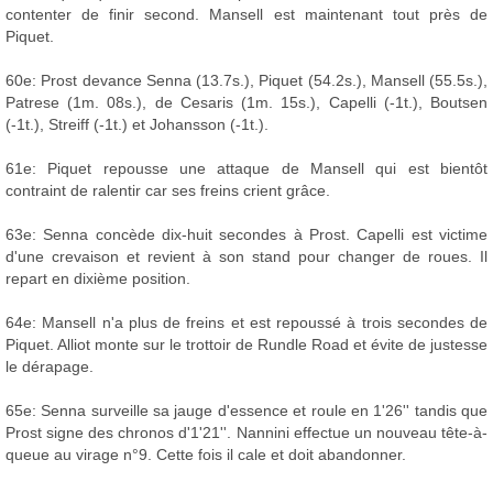
contenter de finir second. Mansell est maintenant tout près de
Piquet.
60e: Prost devance Senna (13.7s.), Piquet (54.2s.), Mansell (55.5s.),
Patrese (1m. 08s.), de Cesaris (1m. 15s.), Capelli (-1t.), Boutsen
(-1t.), Streiff (-1t.) et Johansson (-1t.).
61e: Piquet repousse une attaque de Mansell qui est bientôt
contraint de ralentir car ses freins crient grâce.
63e: Senna concède dix-huit secondes à Prost. Capelli est victime
d'une crevaison et revient à son stand pour changer de roues. Il
repart en dixième position.
64e: Mansell n'a plus de freins et est repoussé à trois secondes de
Piquet. Alliot monte sur le trottoir de Rundle Road et évite de justesse
le dérapage.
65e: Senna surveille sa jauge d'essence et roule en 1'26'' tandis que
Prost signe des chronos d'1'21''. Nannini effectue un nouveau tête-à-
queue au virage n°9. Cette fois il cale et doit abandonner.