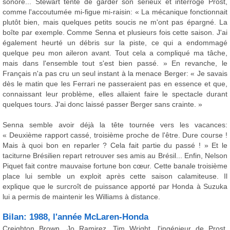
sonore... Stewart tente de garder son sérieux et interroge Prost,
comme l'accoutumée mi-figue mi-raisin: « La mécanique fonctionnait
plutôt bien, mais quelques petits soucis ne m'ont pas épargné. La
boîte par exemple. Comme Senna et plusieurs fois cette saison. J'ai
également heurté un débris sur la piste, ce qui a endommagé
quelque peu mon aileron avant. Tout cela a compliqué ma tâche,
mais dans l'ensemble tout s'est bien passé. » En revanche, le
Français n'a pas cru un seul instant à la menace Berger: « Je savais
dès le matin que les Ferrari ne passeraient pas en essence et que,
connaissant leur problème, elles allaient faire le spectacle durant
quelques tours. J'ai donc laissé passer Berger sans crainte. »
Senna semble avoir déjà la tête tournée vers les vacances:
« Deuxième rapport cassé, troisième proche de l'être. Dure course !
Mais à quoi bon en reparler ? Cela fait partie du passé ! » Et le
taciturne Brésilien repart retrouver ses amis au Brésil... Enfin, Nelson
Piquet fait contre mauvaise fortune bon cœur. Cette banale troisième
place lui semble un exploit après cette saison calamiteuse. Il
explique que le surcroît de puissance apporté par Honda à Suzuka
lui a permis de maintenir les Williams à distance.
Bilan: 1988, l'année McLaren-Honda
Creighton Brown, Jo Ramirez, Tim Wright, l'ingénieur de Prost,