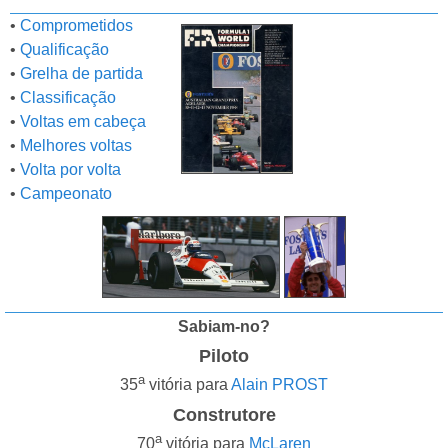
•
Comprometidos
•
Qualificação
•
Grelha de partida
•
Classificação
•
Voltas em cabeça
•
Melhores voltas
•
Volta por volta
•
Campeonato
Sabiam-no?
Piloto
a
35
vitória para
Alain PROST
Construtore
a
70
vitória para
McLaren