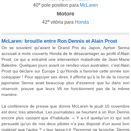
a
40
pole position para
McLaren
Motore
a
42
vitória para
Honda
McLaren: brouille entre Ron Dennis et Alain Prost
On se souvient qu'avant le Grand Prix du Japon, Ayrton Senna
accusait à mots couverts Honda de le désavantager au profit d'Alain
Prost, ce qui a entraîné une intervention maladroite de Jean-Marie
Balestre. Quelques jours avant ce rendez-vous australien, c'est Alain
Prost qui déclare sur Europe 1 qu'Honda a favorisé cette année son
coéquipier ! Pour appuyer ses dires, il affirme qu'à la fin de la course
japonaise Senna avait beaucoup plus d'essence que lui dans son
réservoir, preuve que leurs V6 ne fonctionnent pas de la même
manière.
La conférence de presse que donne McLaren le jeudi 10 novembre
est donc très attendue. Les journalistes se heurtent à un Ron Dennis
encore plus cassant que d'habitude. « Y a-t-il quelqu'un ici qui soit
persuadé qu'un de nos deux pilotes n'a pas disposé d'un aussi bon
matériel que l'autre ? » leur lance-t-il. Personne ne bronche. Dennis