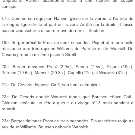
rapproche. Palmer abandonne suite à une rupture de couple
conique.
17e: Comme son équipier, Nannini glisse sur le vibreur à l'entrée de
la longue ligne droite et part en travers. Arrêté sur la droite, il laisse
passer cinq voitures et se retrouve derrière... Boutsen.
19e: Berger précède Prost de deux secondes. Piquet offre une belle
résistance aux très rapides Williams de Patrese et de Mansell. De
Cesaris prend la dixième place à Streiff.
20e: Berger devance Prost (2.9s.), Senna (7.5s.), Piquet (19s.),
Patrese (19.6s.), Mansell (20.8s.), Capelli (27s.) et Warwick (31s.).
21e: De Cesaris dépasse Caffi, son futur coéquipier.
22e: De Cesaris double Warwick tandis que Boutsen efface Caffi.
Ghinzani exécute un tête-à-queue au virage n°13 mais parvient à
repartir.
23e: Berger devance Prost de trois secondes. Piquet résiste toujours
aux deux Williams. Boutsen déborde Warwick.