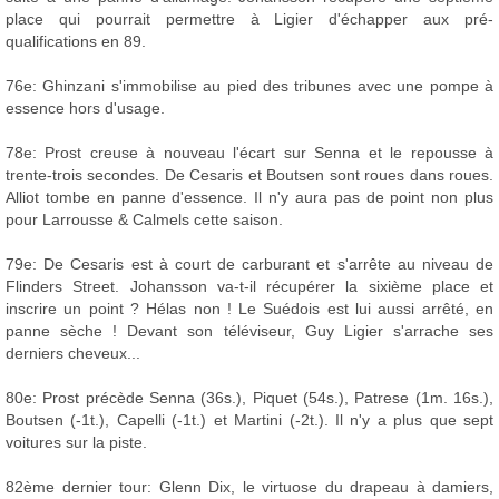
place qui pourrait permettre à Ligier d'échapper aux pré-
qualifications en 89.
76e: Ghinzani s'immobilise au pied des tribunes avec une pompe à
essence hors d'usage.
78e: Prost creuse à nouveau l'écart sur Senna et le repousse à
trente-trois secondes. De Cesaris et Boutsen sont roues dans roues.
Alliot tombe en panne d'essence. Il n'y aura pas de point non plus
pour Larrousse & Calmels cette saison.
79e: De Cesaris est à court de carburant et s'arrête au niveau de
Flinders Street. Johansson va-t-il récupérer la sixième place et
inscrire un point ? Hélas non ! Le Suédois est lui aussi arrêté, en
panne sèche ! Devant son téléviseur, Guy Ligier s'arrache ses
derniers cheveux...
80e: Prost précède Senna (36s.), Piquet (54s.), Patrese (1m. 16s.),
Boutsen (-1t.), Capelli (-1t.) et Martini (-2t.). Il n'y a plus que sept
voitures sur la piste.
82ème dernier tour: Glenn Dix, le virtuose du drapeau à damiers,