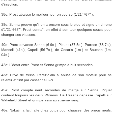
d'injection.
38e: Prost abaisse le meilleur tour en course (1'21''767''').
39e: Senna prouve qu'il en a encore sous le pied et signe un chrono
d'1'21''668'''. Prost connaît en effet à son tour quelques soucis pour
changer ses vitesses.
40e: Prost devance Senna (6.9s.), Piquet (37.5s.), Patrese (38.7s.),
Mansell (41s.), Capelli (56.7s.), de Cesaris (1m.) et Boutsen (1m.
04s.).
42e: L'écart entre Prost et Senna grimpe à huit secondes.
43e: Privé de freins, Pérez-Sala a abusé de son moteur pour se
ralentir et finit par casser celui-ci.
45e: Prost compte neuf secondes de marge sur Senna. Piquet
contient toujours les deux Williams. De Cesaris dépasse Capelli sur
Wakefield Street et grimpe ainsi au sixième rang.
46e: Nakajima fait halte chez Lotus pour chausser des pneus neufs.