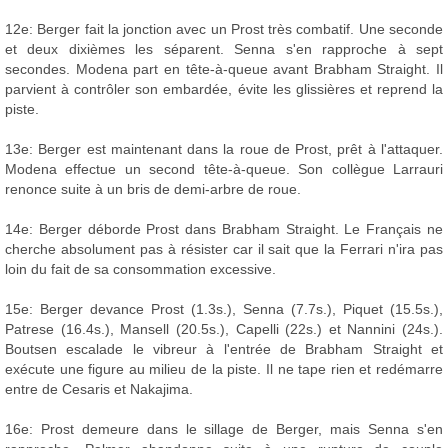
12e: Berger fait la jonction avec un Prost très combatif. Une seconde
et deux dixièmes les séparent. Senna s'en rapproche à sept
secondes. Modena part en tête-à-queue avant Brabham Straight. Il
parvient à contrôler son embardée, évite les glissières et reprend la
piste.
13e: Berger est maintenant dans la roue de Prost, prêt à l'attaquer.
Modena effectue un second tête-à-queue. Son collègue Larrauri
renonce suite à un bris de demi-arbre de roue.
14e: Berger déborde Prost dans Brabham Straight. Le Français ne
cherche absolument pas à résister car il sait que la Ferrari n'ira pas
loin du fait de sa consommation excessive.
15e: Berger devance Prost (1.3s.), Senna (7.7s.), Piquet (15.5s.),
Patrese (16.4s.), Mansell (20.5s.), Capelli (22s.) et Nannini (24s.).
Boutsen escalade le vibreur à l'entrée de Brabham Straight et
exécute une figure au milieu de la piste. Il ne tape rien et redémarre
entre de Cesaris et Nakajima.
16e: Prost demeure dans le sillage de Berger, mais Senna s'en