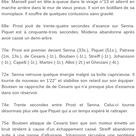
66e: Mansell part en tête-à-queue dans le virage n°13 et atterrit en
marche arrière dans le mur de vieux pneus. Il sort en boitillant de sa
monoplace. Il souffre de quelques contusions sans gravité.
68e: Prost jouit de trente-quatre secondes d'avance sur Senna.
Piquet est à cinquante-trois secondes. Modena abandonne après
avoir cassé un demi-arbre.
70e: Prost est premier devant Senna (33s.), Piquet (51s.), Patrese
(1m. 13s.), de Cesaris (-1t.), Boutsen (-1t.), Streiff (-1t.), Johansson
(-1t.), Capelli (-1t.), Martini (-1t.), Alliot (-2t.) et Ghinzani (-4t.).
72e: Senna retrouve quelque énergie malgré sa boîte capricieuse. Il
tourne de nouveau en 1'22'' et stabilise son retard sur son équipier.
Boutsen se rapproche de de Cesaris qui n'a presque plus d'essence
dans son réservoir.
74e: Trente secondes entre Prost et Senna. Celui-ci tourne
désormais plus vite que Piquet qui a un temps espéré le rattraper.
75e: Boutsen attaque de Cesaris bien que son moteur émette un
bruit strident à cause d'un échappement cassé. Streiff abandonne
suite à une panne d'allumage. Johansson récupère une septième