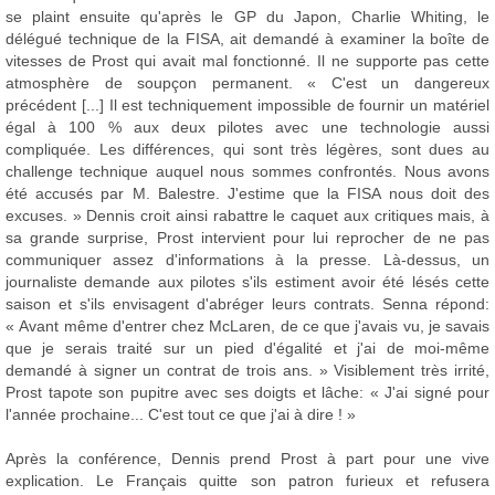
se plaint ensuite qu'après le GP du Japon, Charlie Whiting, le
délégué technique de la FISA, ait demandé à examiner la boîte de
vitesses de Prost qui avait mal fonctionné. Il ne supporte pas cette
atmosphère de soupçon permanent. « C'est un dangereux
précédent [...] Il est techniquement impossible de fournir un matériel
égal à 100 % aux deux pilotes avec une technologie aussi
compliquée. Les différences, qui sont très légères, sont dues au
challenge technique auquel nous sommes confrontés. Nous avons
été accusés par M. Balestre. J'estime que la FISA nous doit des
excuses. » Dennis croit ainsi rabattre le caquet aux critiques mais, à
sa grande surprise, Prost intervient pour lui reprocher de ne pas
communiquer assez d'informations à la presse. Là-dessus, un
journaliste demande aux pilotes s'ils estiment avoir été lésés cette
saison et s'ils envisagent d'abréger leurs contrats. Senna répond:
« Avant même d'entrer chez McLaren, de ce que j'avais vu, je savais
que je serais traité sur un pied d'égalité et j'ai de moi-même
demandé à signer un contrat de trois ans. » Visiblement très irrité,
Prost tapote son pupitre avec ses doigts et lâche: « J'ai signé pour
l'année prochaine... C'est tout ce que j'ai à dire ! »
Après la conférence, Dennis prend Prost à part pour une vive
explication. Le Français quitte son patron furieux et refusera