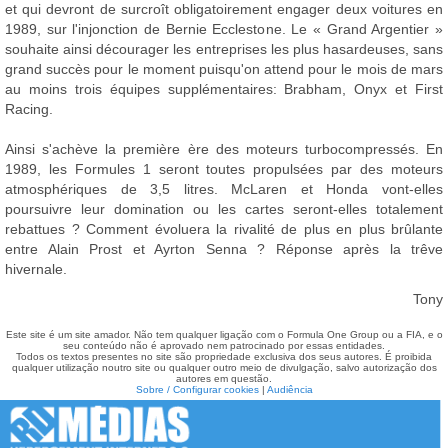
et qui devront de surcroît obligatoirement engager deux voitures en
1989, sur l'injonction de Bernie Ecclestone. Le « Grand Argentier »
souhaite ainsi décourager les entreprises les plus hasardeuses, sans
grand succès pour le moment puisqu'on attend pour le mois de mars
au moins trois équipes supplémentaires: Brabham, Onyx et First
Racing.
Ainsi s'achève la première ère des moteurs turbocompressés. En
1989, les Formules 1 seront toutes propulsées par des moteurs
atmosphériques de 3,5 litres. McLaren et Honda vont-elles
poursuivre leur domination ou les cartes seront-elles totalement
rebattues ? Comment évoluera la rivalité de plus en plus brûlante
entre Alain Prost et Ayrton Senna ? Réponse après la trêve
hivernale.
Tony
Este site é um site amador. Não tem qualquer ligação com o Formula One Group ou a FIA, e o
seu conteúdo não é aprovado nem patrocinado por essas entidades.
Todos os textos presentes no site são propriedade exclusiva dos seus autores. É proibida
qualquer utilização noutro site ou qualquer outro meio de divulgação, salvo autorização dos
autores em questão.
Sobre / Configurar cookies
|
Audiência