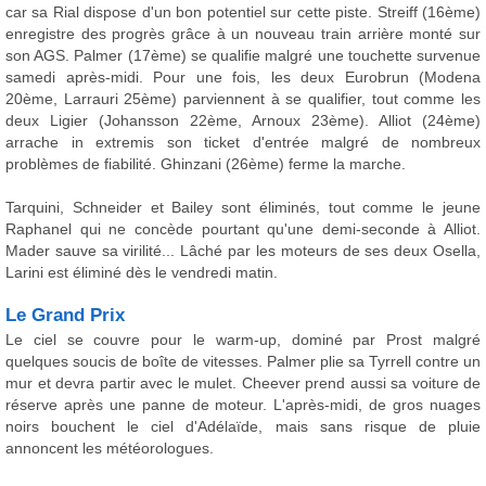
car sa Rial dispose d'un bon potentiel sur cette piste. Streiff (16ème)
enregistre des progrès grâce à un nouveau train arrière monté sur
son AGS. Palmer (17ème) se qualifie malgré une touchette survenue
samedi après-midi. Pour une fois, les deux Eurobrun (Modena
20ème, Larrauri 25ème) parviennent à se qualifier, tout comme les
deux Ligier (Johansson 22ème, Arnoux 23ème). Alliot (24ème)
arrache in extremis son ticket d'entrée malgré de nombreux
problèmes de fiabilité. Ghinzani (26ème) ferme la marche.
Tarquini, Schneider et Bailey sont éliminés, tout comme le jeune
Raphanel qui ne concède pourtant qu'une demi-seconde à Alliot.
Mader sauve sa virilité... Lâché par les moteurs de ses deux Osella,
Larini est éliminé dès le vendredi matin.
Le Grand Prix
Le ciel se couvre pour le warm-up, dominé par Prost malgré
quelques soucis de boîte de vitesses. Palmer plie sa Tyrrell contre un
mur et devra partir avec le mulet. Cheever prend aussi sa voiture de
réserve après une panne de moteur. L'après-midi, de gros nuages
noirs bouchent le ciel d'Adélaïde, mais sans risque de pluie
annoncent les météorologues.