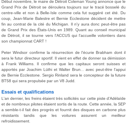
Début novembre, le maire de Détroit Coleman Young annonce que le
Grand Prix de Détroit se déroulera toujours sur le tracé bosselé du
centre-ville et non à Belle-Isle comme cela fut suggéré cet été. Du
coup, Jean-Marie Balestre et Bernie Ecclestone décident de mettre
fin au contrat de la cité du Michigan. Il n'y aura donc peut-être pas
de Grand Prix des États-Unis en 1989. Quant au conseil municipal
de Détroit, il se tourne vers l'ACCUS qui l'accueille volontiers dans
son championnat CART !
Peter Windsor confirme la résurrection de l'écurie Brabham dont il
sera le futur directeur sportif. Il vient en effet de donner sa démission
à Frank Williams. Il confirme que les capitaux seront suisses et
apportés par Joachim Lüthi et Walter Brun... avec peut-être l'appui
de Bernie Ecclestone. Sergio Rinland sera le concepteur de la future
BT58 qui sera propulsée par un V8 Judd.
Essais et qualifications
L'an dernier, les freins étaient très sollicités sur cette piste d'Adélaïde
et de nombreux pilotes étaient sortis de la route. Cette année, la SEP
a semble-t-il fait des progrès et fournit des disques en carbone plus
résistants tandis que les voitures assurent un meilleur
refroidissement.