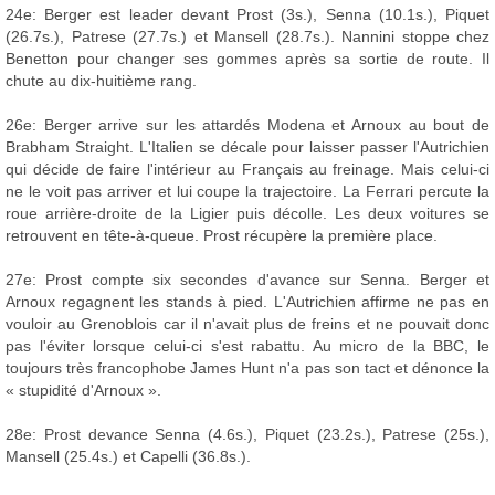
24e: Berger est leader devant Prost (3s.), Senna (10.1s.), Piquet
(26.7s.), Patrese (27.7s.) et Mansell (28.7s.). Nannini stoppe chez
Benetton pour changer ses gommes après sa sortie de route. Il
chute au dix-huitième rang.
26e: Berger arrive sur les attardés Modena et Arnoux au bout de
Brabham Straight. L'Italien se décale pour laisser passer l'Autrichien
qui décide de faire l'intérieur au Français au freinage. Mais celui-ci
ne le voit pas arriver et lui coupe la trajectoire. La Ferrari percute la
roue arrière-droite de la Ligier puis décolle. Les deux voitures se
retrouvent en tête-à-queue. Prost récupère la première place.
27e: Prost compte six secondes d'avance sur Senna. Berger et
Arnoux regagnent les stands à pied. L'Autrichien affirme ne pas en
vouloir au Grenoblois car il n'avait plus de freins et ne pouvait donc
pas l'éviter lorsque celui-ci s'est rabattu. Au micro de la BBC, le
toujours très francophobe James Hunt n'a pas son tact et dénonce la
« stupidité d'Arnoux ».
28e: Prost devance Senna (4.6s.), Piquet (23.2s.), Patrese (25s.),
Mansell (25.4s.) et Capelli (36.8s.).