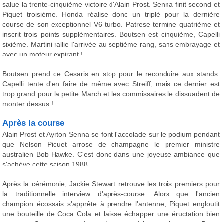
salue la trente-cinquième victoire d'Alain Prost. Senna finit second et
Piquet troisième. Honda réalise donc un triplé pour la dernière
course de son exceptionnel V6 turbo. Patrese termine quatrième et
inscrit trois points supplémentaires. Boutsen est cinquième, Capelli
sixième. Martini rallie l'arrivée au septième rang, sans embrayage et
avec un moteur expirant !
Boutsen prend de Cesaris en stop pour le reconduire aux stands.
Capelli tente d'en faire de même avec Streiff, mais ce dernier est
trop grand pour la petite March et les commissaires le dissuadent de
monter dessus !
Après la course
Alain Prost et Ayrton Senna se font l'accolade sur le podium pendant
que Nelson Piquet arrose de champagne le premier ministre
australien Bob Hawke. C'est donc dans une joyeuse ambiance que
s'achève cette saison 1988.
Après la cérémonie, Jackie Stewart retrouve les trois premiers pour
la traditionnelle interview d'après-course. Alors que l'ancien
champion écossais s'apprête à prendre l'antenne, Piquet engloutit
une bouteille de Coca Cola et laisse échapper une éructation bien