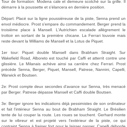
Tour de formation: Modena cale et demeure scotché sur la grille. Il
démarre à la poussette et s'élancera en dernière position.
Départ: Placé sur la ligne poussiéreuse de la piste, Senna prend un
envol médiocre. Prost s'empare du commandement. Berger prend la
troisième place à Mansell. L'Autrichien escalade allègrement le
trottoir en sortant de la première chicane. La Ferrari louvoie mais
reste devant la Williams de Mansell et la Lotus de Piquet.
1er tour: Piquet double Mansell dans Brabham Straight. Sur
Wakefield Road, Alboreto est touché par Caffi et atterrit contre une
glissière. Le Milanais achève ainsi sa carrière chez Ferrari. Prost
précède Senna, Berger, Piquet, Mansell, Patrese, Nannini, Capelli,
Warwick et Boutsen.
2e: Prost compte deux secondes d'avance sur Senna, très menacé
par Berger. Patrese dépasse Mansell et Caffi double Boutsen.
3e: Berger ignore les indications déjà pessimistes de son ordinateur
et fait l'intérieur Senna au bout de Brabham Straight. Le Brésilien
tente de lui couper la route. Les roues se touchent. Gerhard monte
sur le vibreur et est projeté vers l'extérieur de la piste, ce qui
contraint Senna à freiner fort pour le laisser passer. Capelli déborde