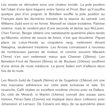
Les essais se déroulent sous une chaleur torride. La pole position
fait l'objet d'une âpre bagarre entre Senna et Prost. Bien qu'il souffre
quelque peu d'un poignet, le Brésilien souffle la pole position au
Français dans les dernières minutes de la séance du samedi. Les
Williams-Judd sont ici en forme. Mansell se classe troisième, Patrese
sixième, mais ils rendent plus d'une seconde et demie aux McLaren.
Chez Ferrari, Berger obtient une satisfaisante quatrième place tandis
qu'Alboreto, victime de soucis de freins, n'est que douzième. Piquet
place sa Lotus-Honda au cinquième rang, nettement devant
Nakajima, seulement treizième. Les Arrows connaissent à nouveau
de nombreuses pannes de moteur, et comme souvent Warwick
(7ème) s'en sort nettement mieux que Cheever (18ème). Les
Benetton-Ford de Nannini (8ème) et de Boutsen (10ème) souffrent
d'une tenue de route médiocre. Le jeune Italien sort d'ailleurs deux
fois de la route.
Les March-Judd de Capelli (9ème) et de Gugelmin (19ème) ont une
très mauvaise adhérence sur cette piste tortueuse et sale. En
revanche, Caffi réalise un excellent onzième chrono avec sa Dallara.
Du côté de Minardi, si Martini (14ème) connaît des essais sans
histoire, Pérez-Sala (21ème) est impliqué dans deux collisions avec
Johansson et Larrauri. De Cesaris est déçu de sa quinzième place