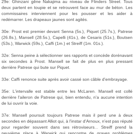
29e: Ghinzani gêne Nakajima au niveau de Flinders Street. Tous
deux partent en toupie et se retrouvent face au mur de béton. Les
commissaires interviennent pour les pousser et les aider à
redémarrer. Les drapeaux jaunes sont agités.
30e: Prost est premier devant Senna (5s.), Piquet (25.7s.), Patrese
(26.8s.), Mansell (28.5s.), Capelli (41s.), de Cesaris (51s.), Boutsen
(53s.), Warwick (59s.), Caffi (1m.) et Streiff (1m. 01s.).
32e: Senna peine à sélectionner ses rapports et concède dorénavant
six secondes à Prost. Mansell se fait de plus en plus pressant
derrière Patrese qui bute sur Piquet.
33e: Caffi renonce suite après avoir cassé son câble d'embrayage.
35e: L'intervalle est stable entre les McLaren. Mansell est collé
derrière l'aileron de Patrese qui, bien entendu, n'a aucune intention
de lui ouvrir la voie.
37e: Mansell poursuit toujours Patrese mais il perd une à deux
secondes en dépassant Alliot qui, à l'instar d'Arnoux, n'est pas réputé
pour regarder souvent dans ses rétroviseurs... Streiff prend la
neuvième place à Warwick qui rencontre de graves problèmes