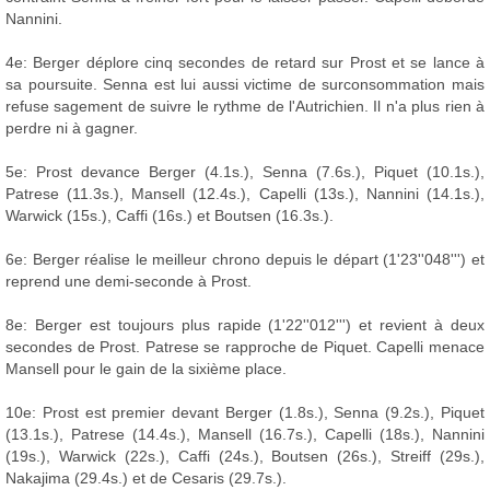
Nannini.
4e: Berger déplore cinq secondes de retard sur Prost et se lance à
sa poursuite. Senna est lui aussi victime de surconsommation mais
refuse sagement de suivre le rythme de l'Autrichien. Il n'a plus rien à
perdre ni à gagner.
5e: Prost devance Berger (4.1s.), Senna (7.6s.), Piquet (10.1s.),
Patrese (11.3s.), Mansell (12.4s.), Capelli (13s.), Nannini (14.1s.),
Warwick (15s.), Caffi (16s.) et Boutsen (16.3s.).
6e: Berger réalise le meilleur chrono depuis le départ (1'23''048''') et
reprend une demi-seconde à Prost.
8e: Berger est toujours plus rapide (1'22''012''') et revient à deux
secondes de Prost. Patrese se rapproche de Piquet. Capelli menace
Mansell pour le gain de la sixième place.
10e: Prost est premier devant Berger (1.8s.), Senna (9.2s.), Piquet
(13.1s.), Patrese (14.4s.), Mansell (16.7s.), Capelli (18s.), Nannini
(19s.), Warwick (22s.), Caffi (24s.), Boutsen (26s.), Streiff (29s.),
Nakajima (29.4s.) et de Cesaris (29.7s.).