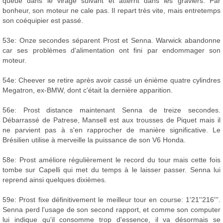
queue dans le virage suivant et atterrit dans les graviers. Par
bonheur, son moteur ne cale pas. Il repart très vite, mais entretemps
son coéquipier est passé.
53e: Onze secondes séparent Prost et Senna. Warwick abandonne
car ses problèmes d'alimentation ont fini par endommager son
moteur.
54e: Cheever se retire après avoir cassé un énième quatre cylindres
Megatron, ex-BMW, dont c'était la dernière apparition.
56e: Prost distance maintenant Senna de treize secondes.
Débarrassé de Patrese, Mansell est aux trousses de Piquet mais il
ne parvient pas à s'en rapprocher de manière significative. Le
Brésilien utilise à merveille la puissance de son V6 Honda.
58e: Prost améliore régulièrement le record du tour mais cette fois
tombe sur Capelli qui met du temps à le laisser passer. Senna lui
reprend ainsi quelques dixièmes.
59e: Prost fixe définitivement le meilleur tour en course: 1'21''216'''.
Senna perd l'usage de son second rapport, et comme son computer
lui indique qu'il consomme trop d'essence, il va désormais se