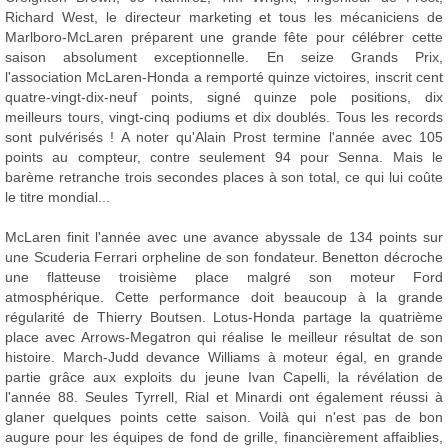
Richard West, le directeur marketing et tous les mécaniciens de
Marlboro-McLaren préparent une grande fête pour célébrer cette
saison absolument exceptionnelle. En seize Grands Prix,
l'association McLaren-Honda a remporté quinze victoires, inscrit cent
quatre-vingt-dix-neuf points, signé quinze pole positions, dix
meilleurs tours, vingt-cinq podiums et dix doublés. Tous les records
sont pulvérisés ! A noter qu'Alain Prost termine l'année avec 105
points au compteur, contre seulement 94 pour Senna. Mais le
barème retranche trois secondes places à son total, ce qui lui coûte
le titre mondial...
McLaren finit l'année avec une avance abyssale de 134 points sur
une Scuderia Ferrari orpheline de son fondateur. Benetton décroche
une flatteuse troisième place malgré son moteur Ford
atmosphérique. Cette performance doit beaucoup à la grande
régularité de Thierry Boutsen. Lotus-Honda partage la quatrième
place avec Arrows-Megatron qui réalise le meilleur résultat de son
histoire. March-Judd devance Williams à moteur égal, en grande
partie grâce aux exploits du jeune Ivan Capelli, la révélation de
l'année 88. Seules Tyrrell, Rial et Minardi ont également réussi à
glaner quelques points cette saison. Voilà qui n'est pas de bon
augure pour les équipes de fond de grille, financièrement affaiblies,