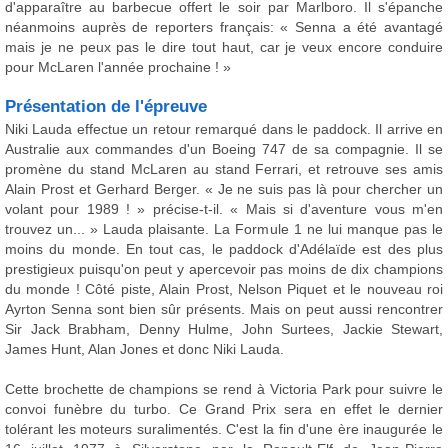
d'apparaître au barbecue offert le soir par Marlboro. Il s'épanche
néanmoins auprès de reporters français: « Senna a été avantagé
mais je ne peux pas le dire tout haut, car je veux encore conduire
pour McLaren l'année prochaine ! »
Présentation de l'épreuve
Niki Lauda effectue un retour remarqué dans le paddock. Il arrive en
Australie aux commandes d'un Boeing 747 de sa compagnie. Il se
promène du stand McLaren au stand Ferrari, et retrouve ses amis
Alain Prost et Gerhard Berger. « Je ne suis pas là pour chercher un
volant pour 1989 ! » précise-t-il. « Mais si d'aventure vous m'en
trouvez un... » Lauda plaisante. La Formule 1 ne lui manque pas le
moins du monde. En tout cas, le paddock d'Adélaïde est des plus
prestigieux puisqu'on peut y apercevoir pas moins de dix champions
du monde ! Côté piste, Alain Prost, Nelson Piquet et le nouveau roi
Ayrton Senna sont bien sûr présents. Mais on peut aussi rencontrer
Sir Jack Brabham, Denny Hulme, John Surtees, Jackie Stewart,
James Hunt, Alan Jones et donc Niki Lauda.
Cette brochette de champions se rend à Victoria Park pour suivre le
convoi funèbre du turbo. Ce Grand Prix sera en effet le dernier
tolérant les moteurs suralimentés. C'est la fin d'une ère inaugurée le