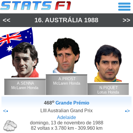
<<
16.
AUSTRÁLIA
1988
>>
A.PROST
A.SENNA
McLaren Honda
McLaren Honda
N.PIQUET
Lotus Honda
o
468
Grande Prémio
<•
LIII Australian Grand Prix
•>
Adelaide
domingo, 13 de novembro de 1988
82 voltas x 3.780 km - 309.960 km