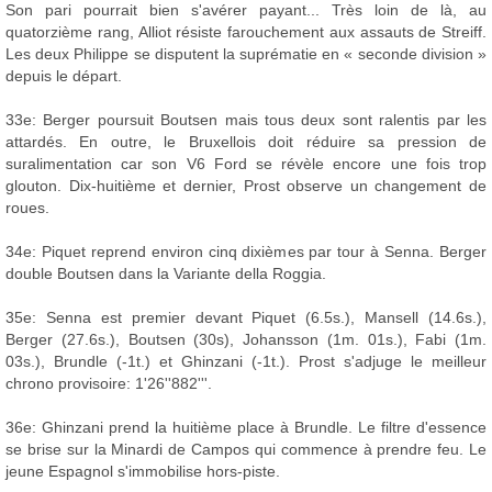
Son pari pourrait bien s'avérer payant... Très loin de là, au
quatorzième rang, Alliot résiste farouchement aux assauts de Streiff.
Les deux Philippe se disputent la suprématie en « seconde division »
depuis le départ.
33e: Berger poursuit Boutsen mais tous deux sont ralentis par les
attardés. En outre, le Bruxellois doit réduire sa pression de
suralimentation car son V6 Ford se révèle encore une fois trop
glouton. Dix-huitième et dernier, Prost observe un changement de
roues.
34e: Piquet reprend environ cinq dixièmes par tour à Senna. Berger
double Boutsen dans la Variante della Roggia.
35e: Senna est premier devant Piquet (6.5s.), Mansell (14.6s.),
Berger (27.6s.), Boutsen (30s), Johansson (1m. 01s.), Fabi (1m.
03s.), Brundle (-1t.) et Ghinzani (-1t.). Prost s'adjuge le meilleur
chrono provisoire: 1'26''882'''.
36e: Ghinzani prend la huitième place à Brundle. Le filtre d'essence
se brise sur la Minardi de Campos qui commence à prendre feu. Le
jeune Espagnol s'immobilise hors-piste.