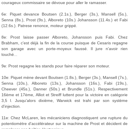
courageux commissaire se dévoue pour aller le ramasser.
6e: Piquet devance Boutsen (2.1s.), Berger (3s.), Mansell (5s.),
Senna (8s.), Prost (9s.), Alboreto (10s.) Johansson (11.4s.) et Fabi
(12.6s.). Patrese renonce, moteur grippé.
8e: Prost laisse passer Alboreto, Johansson puis Fabi. Chez
Brabham, c'est déjà la fin de la course puisque de Cesaris regagne
son garage avec un porte-moyeux faussé. Il jure n'avoir rien
touché...
9e: Prost regagne les stands pour faire réparer son moteur.
10e: Piquet mène devant Boutsen (1.8s.), Berger (3s.), Mansell (7s.),
Senna (10s.), Alboreto (13s.), Johansson (16s.), Fabi (19s.),
Cheever (45s.), Danner (50s.) et Brundle (51s.). Respectivement
16ème et 17ème, Alliot et Streiff luttent pour la victoire en catégorie
3,5 l. Jusqu'alors dixième, Warwick est trahi par son système
d'injection.
11e: Chez McLaren, les mécaniciens diagnostiquent une rupture du
potentiomètre d'accélérateur sur la machine de Prost et décident de