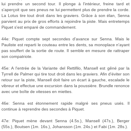
lui prendre un second tour. Il plonge à l'intérieur, freine tard et
s'aperçoit que ses pneus ne lui permettent plus de prendre la corde.
La Lotus tire tout droit dans les graviers. Grâce à son élan, Senna
parvient au prix de gros efforts à rejoindre la piste. Mais entretemps
Piquet s'est emparé de commandement.
44e: Piquet compte sept secondes d'avance sur Senna. Mais le
Pauliste est reparti le couteau entre les dents, sa monoplace n'ayant
pas souffert de la sortie de route. Il semble en mesure de rattraper
son compatriote.
45e: A l'entrée de la Variante del Rettifilo, Mansell est gêné par la
Tyrrell de Palmer qui tire tout droit dans les graviers. Afin d'éviter son
retour sur la piste, Mansell doit faire un écart à gauche, escalade le
vibreur et effectue une excursion dans la poussière. Brundle renonce
avec une boîte de vitesses en miettes.
46e: Senna est étonnement rapide malgré ses pneus usés. Il
continue à reprendre des secondes à Piquet.
47e: Piquet mène devant Senna (4.5s.), Mansell (47s.), Berger
(55s.), Boutsen (1m. 16s.), Johansson (1m. 24s.) et Fabi (1m. 28s.).