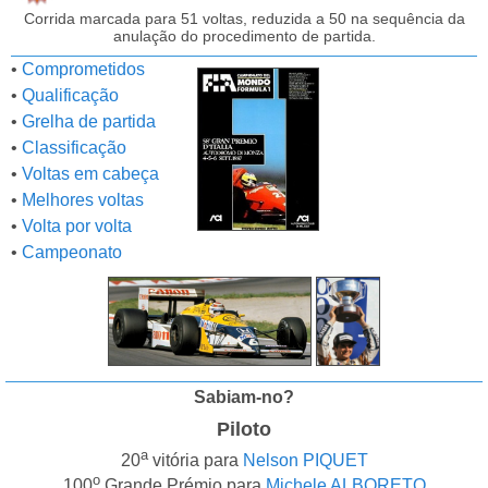
Corrida marcada para 51 voltas, reduzida a 50 na sequência da
anulação do procedimento de partida.
•
Comprometidos
•
Qualificação
•
Grelha de partida
•
Classificação
•
Voltas em cabeça
•
Melhores voltas
•
Volta por volta
•
Campeonato
Sabiam-no?
Piloto
a
20
vitória para
Nelson PIQUET
o
100
Grande Prémio para
Michele ALBORETO