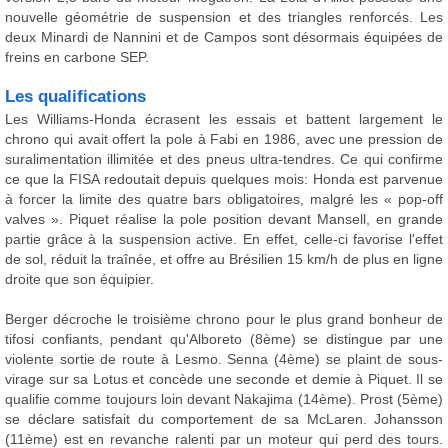
nouvelle géométrie de suspension et des triangles renforcés. Les
deux Minardi de Nannini et de Campos sont désormais équipées de
freins en carbone SEP.
Les qualifications
Les Williams-Honda écrasent les essais et battent largement le
chrono qui avait offert la pole à Fabi en 1986, avec une pression de
suralimentation illimitée et des pneus ultra-tendres. Ce qui confirme
ce que la FISA redoutait depuis quelques mois: Honda est parvenue
à forcer la limite des quatre bars obligatoires, malgré les « pop-off
valves ». Piquet réalise la pole position devant Mansell, en grande
partie grâce à la suspension active. En effet, celle-ci favorise l'effet
de sol, réduit la traînée, et offre au Brésilien 15 km/h de plus en ligne
droite que son équipier.
Berger décroche le troisième chrono pour le plus grand bonheur de
tifosi confiants, pendant qu'Alboreto (8ème) se distingue par une
violente sortie de route à Lesmo. Senna (4ème) se plaint de sous-
virage sur sa Lotus et concède une seconde et demie à Piquet. Il se
qualifie comme toujours loin devant Nakajima (14ème). Prost (5ème)
se déclare satisfait du comportement de sa McLaren. Johansson
(11ème) est en revanche ralenti par un moteur qui perd des tours.