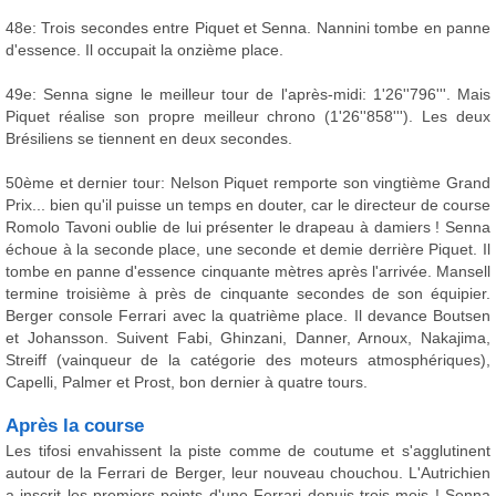
48e: Trois secondes entre Piquet et Senna. Nannini tombe en panne
d'essence. Il occupait la onzième place.
49e: Senna signe le meilleur tour de l'après-midi: 1'26''796'''. Mais
Piquet réalise son propre meilleur chrono (1'26''858'''). Les deux
Brésiliens se tiennent en deux secondes.
50ème et dernier tour: Nelson Piquet remporte son vingtième Grand
Prix... bien qu'il puisse un temps en douter, car le directeur de course
Romolo Tavoni oublie de lui présenter le drapeau à damiers ! Senna
échoue à la seconde place, une seconde et demie derrière Piquet. Il
tombe en panne d'essence cinquante mètres après l'arrivée. Mansell
termine troisième à près de cinquante secondes de son équipier.
Berger console Ferrari avec la quatrième place. Il devance Boutsen
et Johansson. Suivent Fabi, Ghinzani, Danner, Arnoux, Nakajima,
Streiff (vainqueur de la catégorie des moteurs atmosphériques),
Capelli, Palmer et Prost, bon dernier à quatre tours.
Après la course
Les tifosi envahissent la piste comme de coutume et s'agglutinent
autour de la Ferrari de Berger, leur nouveau chouchou. L'Autrichien
a inscrit les premiers points d'une Ferrari depuis trois mois ! Senna