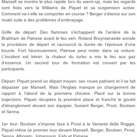
Mansell se montre le plus rapide lors du warm-up, mais les regards
sont fixés vers la Williams de Piquet et sa suspension active.
Comment va-t-elle se comporter en course ? Berger s'élance sur son
mulet suite à des problèmes d'embrayage.
Grille de départ: Des flammes s'échappent de l'arrière de la
Brabham de Patrese avant le feu vert. Roland Bruynseraede annule
la procédure de départ et raccourcit la durée de l'épreuve d'une
boucle. Fort heureusement, Patrese peut rester dans sa voiture.
L'incident est bénin: la chaleur du turbo a mis le feu aux gaz
d'essence. Un second tour de formation est couvert par les
participants.
Départ: Piquet prend un départ moyen: ses roues patinent et il se fait
dépasser par Mansell. Mais l'Anglais manque un changement de
rapport à l'abord de la première chicane. Placé sur la bonne
trajectoire, Piquet récupère la première place et franchit le goulot
d'étranglement devant son équipier. Suivent Berger, Prost, Boutsen
et Senna.
1er tour: Boutsen s'impose face à Prost à la Variante della Roggia.
Piquet mène ce premier tour devant Mansell, Berger, Boutsen, Prost,
Senna, Alboreto, Johansson, Fabi et Patrese.