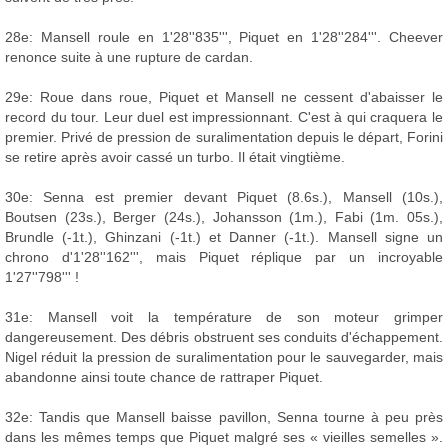
28e: Mansell roule en 1'28''835''', Piquet en 1'28''284'''. Cheever
renonce suite à une rupture de cardan.
29e: Roue dans roue, Piquet et Mansell ne cessent d'abaisser le
record du tour. Leur duel est impressionnant. C'est à qui craquera le
premier. Privé de pression de suralimentation depuis le départ, Forini
se retire après avoir cassé un turbo. Il était vingtième.
30e: Senna est premier devant Piquet (8.6s.), Mansell (10s.),
Boutsen (23s.), Berger (24s.), Johansson (1m.), Fabi (1m. 05s.),
Brundle (-1t.), Ghinzani (-1t.) et Danner (-1t.). Mansell signe un
chrono d'1'28''162''', mais Piquet réplique par un incroyable
1'27''798''' !
31e: Mansell voit la température de son moteur grimper
dangereusement. Des débris obstruent ses conduits d'échappement.
Nigel réduit la pression de suralimentation pour le sauvegarder, mais
abandonne ainsi toute chance de rattraper Piquet.
32e: Tandis que Mansell baisse pavillon, Senna tourne à peu près
dans les mêmes temps que Piquet malgré ses « vieilles semelles ».