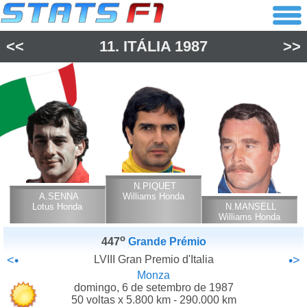
<<
11.
ITÁLIA
1987
>>
N.PIQUET
A.SENNA
Williams Honda
Lotus Honda
N.MANSELL
Williams Honda
o
447
Grande Prémio
<•
LVIII Gran Premio d'Italia
•>
Monza
domingo, 6 de setembro de 1987
50 voltas x 5.800 km - 290.000 km