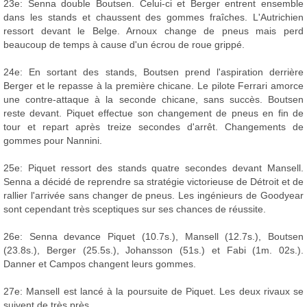
23e: Senna double Boutsen. Celui-ci et Berger entrent ensemble
dans les stands et chaussent des gommes fraîches. L'Autrichien
ressort devant le Belge. Arnoux change de pneus mais perd
beaucoup de temps à cause d'un écrou de roue grippé.
24e: En sortant des stands, Boutsen prend l'aspiration derrière
Berger et le repasse à la première chicane. Le pilote Ferrari amorce
une contre-attaque à la seconde chicane, sans succès. Boutsen
reste devant. Piquet effectue son changement de pneus en fin de
tour et repart après treize secondes d'arrêt. Changements de
gommes pour Nannini.
25e: Piquet ressort des stands quatre secondes devant Mansell.
Senna a décidé de reprendre sa stratégie victorieuse de Détroit et de
rallier l'arrivée sans changer de pneus. Les ingénieurs de Goodyear
sont cependant très sceptiques sur ses chances de réussite.
26e: Senna devance Piquet (10.7s.), Mansell (12.7s.), Boutsen
(23.8s.), Berger (25.5s.), Johansson (51s.) et Fabi (1m. 02s.).
Danner et Campos changent leurs gommes.
27e: Mansell est lancé à la poursuite de Piquet. Les deux rivaux se
suivent de très près.