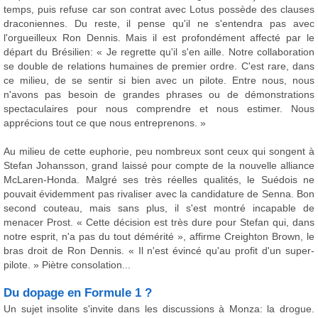
temps, puis refuse car son contrat avec Lotus possède des clauses
draconiennes. Du reste, il pense qu'il ne s'entendra pas avec
l'orgueilleux Ron Dennis. Mais il est profondément affecté par le
départ du Brésilien: « Je regrette qu'il s'en aille. Notre collaboration
se double de relations humaines de premier ordre. C'est rare, dans
ce milieu, de se sentir si bien avec un pilote. Entre nous, nous
n'avons pas besoin de grandes phrases ou de démonstrations
spectaculaires pour nous comprendre et nous estimer. Nous
apprécions tout ce que nous entreprenons. »
Au milieu de cette euphorie, peu nombreux sont ceux qui songent à
Stefan Johansson, grand laissé pour compte de la nouvelle alliance
McLaren-Honda. Malgré ses très réelles qualités, le Suédois ne
pouvait évidemment pas rivaliser avec la candidature de Senna. Bon
second couteau, mais sans plus, il s'est montré incapable de
menacer Prost. « Cette décision est très dure pour Stefan qui, dans
notre esprit, n'a pas du tout démérité », affirme Creighton Brown, le
bras droit de Ron Dennis. « Il n'est évincé qu'au profit d'un super-
pilote. » Piètre consolation...
Du dopage en Formule 1 ?
Un sujet insolite s'invite dans les discussions à Monza: la drogue.