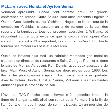
McLaren avec Honda et Ayrton Senna
Vendredi après-midi, Honda tient comme prévu sa grande
conférence de presse. Outre Sakurai sont aussi présents l'ingénieur
Osamu Goto, l'administrateur Yoshinobu Noguchi et le directeur de la
compétition Yoshida. Ils essuient un tir de barrage de la part des
reporters britanniques, tous ou presque favorables à Williams, et
répondent contre toute évidence que le divorce s'est opéré d'un
« commun accord ». Plus important, ils confirment qu'en 1988 Honda
fournira ses moteurs à Lotus et à McLaren.
Quelques instants plus tard, un cabriolet Mercedes gris métallisé
s'ébranle en direction du restaurant « Saint-Georges Premier », dans
le parc de Monza. Au volant: Ron Dennis, avec deux passagers de
luxe: Alain Prost et Ayrton Senna, ses deux pilotes pour 1988. Les
flashs des photographes crépitent. La mise en scène est parfaite.
Avec le moteur Honda, Prost et Senna, McLaren a les plus hautes
ambitions pour la prochaine saison.
L'aventure TAG-Porsche s'est achevée le 2 septembre lorsque la
firme de Stuttgart a officialisé son retrait de la Formule 1 à la fin de
l'année. Elle n'a pas à rougir de son implication. En un peu plus de