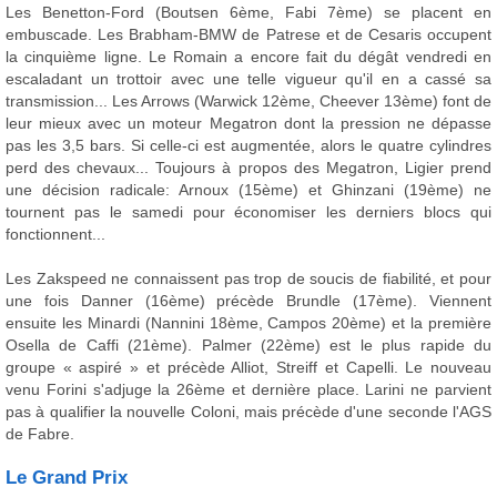
Les Benetton-Ford (Boutsen 6ème, Fabi 7ème) se placent en
embuscade. Les Brabham-BMW de Patrese et de Cesaris occupent
la cinquième ligne. Le Romain a encore fait du dégât vendredi en
escaladant un trottoir avec une telle vigueur qu'il en a cassé sa
transmission... Les Arrows (Warwick 12ème, Cheever 13ème) font de
leur mieux avec un moteur Megatron dont la pression ne dépasse
pas les 3,5 bars. Si celle-ci est augmentée, alors le quatre cylindres
perd des chevaux... Toujours à propos des Megatron, Ligier prend
une décision radicale: Arnoux (15ème) et Ghinzani (19ème) ne
tournent pas le samedi pour économiser les derniers blocs qui
fonctionnent...
Les Zakspeed ne connaissent pas trop de soucis de fiabilité, et pour
une fois Danner (16ème) précède Brundle (17ème). Viennent
ensuite les Minardi (Nannini 18ème, Campos 20ème) et la première
Osella de Caffi (21ème). Palmer (22ème) est le plus rapide du
groupe « aspiré » et précède Alliot, Streiff et Capelli. Le nouveau
venu Forini s'adjuge la 26ème et dernière place. Larini ne parvient
pas à qualifier la nouvelle Coloni, mais précède d'une seconde l'AGS
de Fabre.
Le Grand Prix