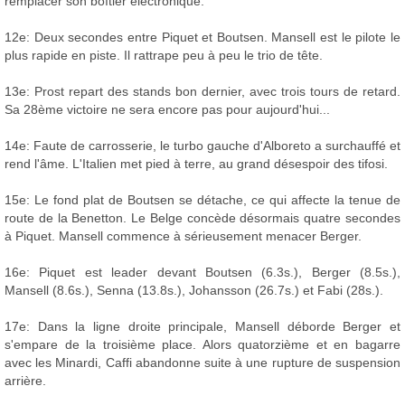
remplacer son boîtier électronique.
12e: Deux secondes entre Piquet et Boutsen. Mansell est le pilote le
plus rapide en piste. Il rattrape peu à peu le trio de tête.
13e: Prost repart des stands bon dernier, avec trois tours de retard.
Sa 28ème victoire ne sera encore pas pour aujourd'hui...
14e: Faute de carrosserie, le turbo gauche d'Alboreto a surchauffé et
rend l'âme. L'Italien met pied à terre, au grand désespoir des tifosi.
15e: Le fond plat de Boutsen se détache, ce qui affecte la tenue de
route de la Benetton. Le Belge concède désormais quatre secondes
à Piquet. Mansell commence à sérieusement menacer Berger.
16e: Piquet est leader devant Boutsen (6.3s.), Berger (8.5s.),
Mansell (8.6s.), Senna (13.8s.), Johansson (26.7s.) et Fabi (28s.).
17e: Dans la ligne droite principale, Mansell déborde Berger et
s'empare de la troisième place. Alors quatorzième et en bagarre
avec les Minardi, Caffi abandonne suite à une rupture de suspension
arrière.