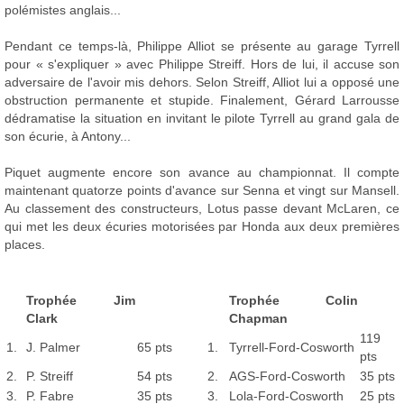
polémistes anglais...
Pendant ce temps-là, Philippe Alliot se présente au garage Tyrrell
pour « s'expliquer » avec Philippe Streiff. Hors de lui, il accuse son
adversaire de l'avoir mis dehors. Selon Streiff, Alliot lui a opposé une
obstruction permanente et stupide. Finalement, Gérard Larrousse
dédramatise la situation en invitant le pilote Tyrrell au grand gala de
son écurie, à Antony...
Piquet augmente encore son avance au championnat. Il compte
maintenant quatorze points d'avance sur Senna et vingt sur Mansell.
Au classement des constructeurs, Lotus passe devant McLaren, ce
qui met les deux écuries motorisées par Honda aux deux premières
places.
Trophée Jim
Trophée Colin
Clark
Chapman
119
1.
J. Palmer
65 pts
1.
Tyrrell-Ford-Cosworth
pts
2.
P. Streiff
54 pts
2.
AGS-Ford-Cosworth
35 pts
3.
P. Fabre
35 pts
3.
Lola-Ford-Cosworth
25 pts