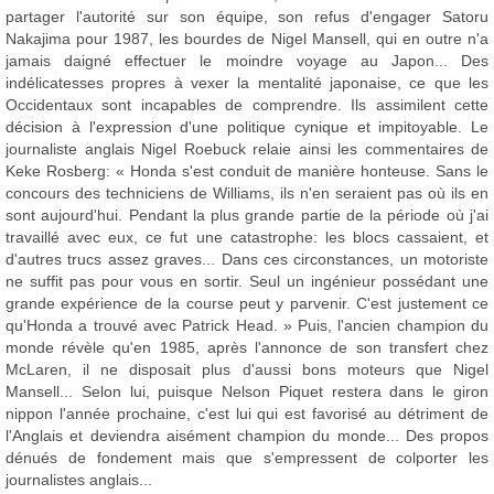
partager l'autorité sur son équipe, son refus d'engager Satoru
Nakajima pour 1987, les bourdes de Nigel Mansell, qui en outre n'a
jamais daigné effectuer le moindre voyage au Japon... Des
indélicatesses propres à vexer la mentalité japonaise, ce que les
Occidentaux sont incapables de comprendre. Ils assimilent cette
décision à l'expression d'une politique cynique et impitoyable. Le
journaliste anglais Nigel Roebuck relaie ainsi les commentaires de
Keke Rosberg: « Honda s'est conduit de manière honteuse. Sans le
concours des techniciens de Williams, ils n'en seraient pas où ils en
sont aujourd'hui. Pendant la plus grande partie de la période où j'ai
travaillé avec eux, ce fut une catastrophe: les blocs cassaient, et
d'autres trucs assez graves... Dans ces circonstances, un motoriste
ne suffit pas pour vous en sortir. Seul un ingénieur possédant une
grande expérience de la course peut y parvenir. C'est justement ce
qu'Honda a trouvé avec Patrick Head. » Puis, l'ancien champion du
monde révèle qu'en 1985, après l'annonce de son transfert chez
McLaren, il ne disposait plus d'aussi bons moteurs que Nigel
Mansell... Selon lui, puisque Nelson Piquet restera dans le giron
nippon l'année prochaine, c'est lui qui est favorisé au détriment de
l'Anglais et deviendra aisément champion du monde... Des propos
dénués de fondement mais que s'empressent de colporter les
journalistes anglais...