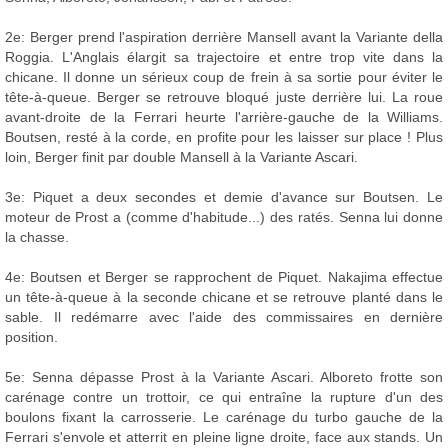
2e: Berger prend l'aspiration derrière Mansell avant la Variante della
Roggia. L'Anglais élargit sa trajectoire et entre trop vite dans la
chicane. Il donne un sérieux coup de frein à sa sortie pour éviter le
tête-à-queue. Berger se retrouve bloqué juste derrière lui. La roue
avant-droite de la Ferrari heurte l'arrière-gauche de la Williams.
Boutsen, resté à la corde, en profite pour les laisser sur place ! Plus
loin, Berger finit par double Mansell à la Variante Ascari.
3e: Piquet a deux secondes et demie d'avance sur Boutsen. Le
moteur de Prost a (comme d'habitude...) des ratés. Senna lui donne
la chasse.
4e: Boutsen et Berger se rapprochent de Piquet. Nakajima effectue
un tête-à-queue à la seconde chicane et se retrouve planté dans le
sable. Il redémarre avec l'aide des commissaires en dernière
position.
5e: Senna dépasse Prost à la Variante Ascari. Alboreto frotte son
carénage contre un trottoir, ce qui entraîne la rupture d'un des
boulons fixant la carrosserie. Le carénage du turbo gauche de la
Ferrari s'envole et atterrit en pleine ligne droite, face aux stands. Un