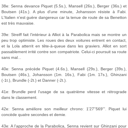
38e: Senna devance Piquet (5.5s.), Mansell (26s.), Berger (36s.) et
Boutsen (41s.). A plus d'une minute, Johansson résiste à Fabi.
L'Italien n'est guère dangereux car la tenue de route de sa Benetton
est très mauvaise.
39e: Streiff fait l'intérieur à Alliot à la Parabolica mais se montre un
peu trop optimiste. Les roues des deux voitures entrent en contact,
et la Lola atterrit en tête-à-queue dans les graviers. Alliot en sort
passablement irrité contre son compatriote. Celui-ci poursuit sa route
sans mal...
40e: Senna précède Piquet (4.6s.), Mansell (29s.), Berger (39s.),
Boutsen (46s.), Johansson (1m. 16s.), Fabi (1m. 17s.), Ghinzani
(-1t.), Brundle (-2t.) et Danner (-2t.).
41e: Brundle perd l'usage de sa quatrième vitesse et rétrograde
dans le classement.
42e: Senna améliore son meilleur chrono: 1'27''569'''. Piquet lui
concède quatre secondes et demie.
43e: A l'approche de la Parabolica, Senna revient sur Ghinzani pour