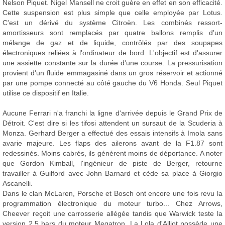
Nelson Piquet. Nigel Mansell ne croit guère en effet en son efficacité.
Cette suspension est plus simple que celle employée par Lotus.
C'est un dérivé du système Citroën. Les combinés ressort-
amortisseurs sont remplacés par quatre ballons remplis d'un
mélange de gaz et de liquide, contrôlés par des soupapes
électroniques reliées à l'ordinateur de bord. L'objectif est d'assurer
une assiette constante sur la durée d'une course. La pressurisation
provient d'un fluide emmagasiné dans un gros réservoir et actionné
par une pompe connecté au côté gauche du V6 Honda. Seul Piquet
utilise ce dispositif en Italie.
Aucune Ferrari n'a franchi la ligne d'arrivée depuis le Grand Prix de
Détroit. C'est dire si les tifosi attendent un sursaut de la Scuderia à
Monza. Gerhard Berger a effectué des essais intensifs à Imola sans
avarie majeure. Les flaps des ailerons avant de la F1.87 sont
redessinés. Moins cabrés, ils génèrent moins de déportance. A noter
que Gordon Kimball, l'ingénieur de piste de Berger, retourne
travailler à Guilford avec John Barnard et cède sa place à Giorgio
Ascanelli.
Dans le clan McLaren, Porsche et Bosch ont encore une fois revu la
programmation électronique du moteur turbo... Chez Arrows,
Cheever reçoit une carrosserie allégée tandis que Warwick teste la
version 2,5 bars du moteur Megatron. La Lola d'Alliot possède une