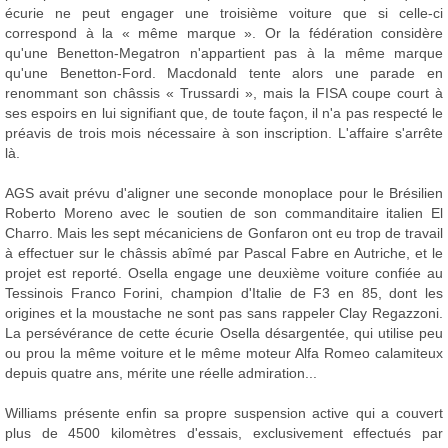
écurie ne peut engager une troisième voiture que si celle-ci
correspond à la « même marque ». Or la fédération considère
qu'une Benetton-Megatron n'appartient pas à la même marque
qu'une Benetton-Ford. Macdonald tente alors une parade en
renommant son châssis « Trussardi », mais la FISA coupe court à
ses espoirs en lui signifiant que, de toute façon, il n'a pas respecté le
préavis de trois mois nécessaire à son inscription. L'affaire s'arrête
là.
AGS avait prévu d'aligner une seconde monoplace pour le Brésilien
Roberto Moreno avec le soutien de son commanditaire italien El
Charro. Mais les sept mécaniciens de Gonfaron ont eu trop de travail
à effectuer sur le châssis abîmé par Pascal Fabre en Autriche, et le
projet est reporté. Osella engage une deuxième voiture confiée au
Tessinois Franco Forini, champion d'Italie de F3 en 85, dont les
origines et la moustache ne sont pas sans rappeler Clay Regazzoni.
La persévérance de cette écurie Osella désargentée, qui utilise peu
ou prou la même voiture et le même moteur Alfa Romeo calamiteux
depuis quatre ans, mérite une réelle admiration...
Williams présente enfin sa propre suspension active qui a couvert
plus de 4500 kilomètres d'essais, exclusivement effectués par