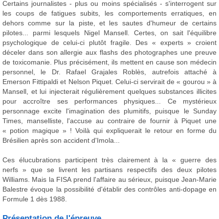
Certains journalistes - plus ou moins spécialisés - s'interrogent sur
les coups de fatigues subits, les comportements erratiques, en
dehors comme sur la piste, et les sautes d'humeur de certains
pilotes... parmi lesquels Nigel Mansell. Certes, on sait l'équilibre
psychologique de celui-ci plutôt fragile. Des « experts » croient
déceler dans son allergie aux flashs des photographes une preuve
de toxicomanie. Plus précisément, ils mettent en cause son médecin
personnel, le Dr. Rafael Grajales Roblès, autrefois attaché à
Emerson Fittipaldi et Nelson Piquet. Celui-ci servirait de « gourou » à
Mansell, et lui injecterait régulièrement quelques substances illicites
pour accroître ses performances physiques... Ce mystérieux
personnage excite l'imagination des plumitifs, puisque le Sunday
Times, manselliste, l'accuse au contraire de fournir à Piquet une
« potion magique » ! Voilà qui expliquerait le retour en forme du
Brésilien après son accident d'Imola...
Ces élucubrations participent très clairement à la « guerre des
nerfs » que se livrent les partisans respectifs des deux pilotes
Williams. Mais la FISA prend l'affaire au sérieux, puisque Jean-Marie
Balestre évoque la possibilité d'établir des contrôles anti-dopage en
Formule 1 dès 1988.
Présentation de l'épreuve