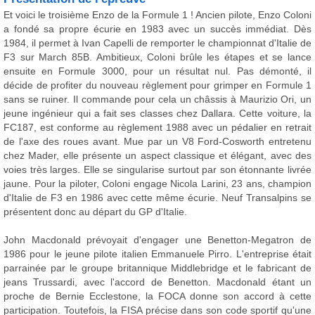
Et voici le troisième Enzo de la Formule 1 ! Ancien pilote, Enzo Coloni
a fondé sa propre écurie en 1983 avec un succès immédiat. Dès
1984, il permet à Ivan Capelli de remporter le championnat d'Italie de
F3 sur March 85B. Ambitieux, Coloni brûle les étapes et se lance
ensuite en Formule 3000, pour un résultat nul. Pas démonté, il
décide de profiter du nouveau règlement pour grimper en Formule 1
sans se ruiner. Il commande pour cela un châssis à Maurizio Ori, un
jeune ingénieur qui a fait ses classes chez Dallara. Cette voiture, la
FC187, est conforme au règlement 1988 avec un pédalier en retrait
de l'axe des roues avant. Mue par un V8 Ford-Cosworth entretenu
chez Mader, elle présente un aspect classique et élégant, avec des
voies très larges. Elle se singularise surtout par son étonnante livrée
jaune. Pour la piloter, Coloni engage Nicola Larini, 23 ans, champion
d'Italie de F3 en 1986 avec cette même écurie. Neuf Transalpins se
présentent donc au départ du GP d'Italie.
John Macdonald prévoyait d'engager une Benetton-Megatron de
1986 pour le jeune pilote italien Emmanuele Pirro. L'entreprise était
parrainée par le groupe britannique Middlebridge et le fabricant de
jeans Trussardi, avec l'accord de Benetton. Macdonald étant un
proche de Bernie Ecclestone, la FOCA donne son accord à cette
participation. Toutefois, la FISA précise dans son code sportif qu'une