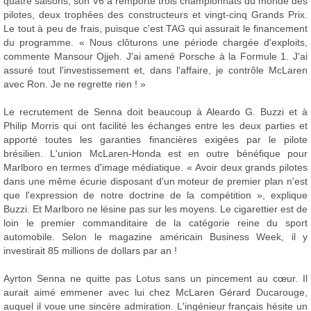
quatre saisons, son V6 a remporté trois championnats du monde des
pilotes, deux trophées des constructeurs et vingt-cinq Grands Prix.
Le tout à peu de frais, puisque c'est TAG qui assurait le financement
du programme. « Nous clôturons une période chargée d'exploits,
commente Mansour Ojjeh. J'ai amené Porsche à la Formule 1. J'ai
assuré tout l'investissement et, dans l'affaire, je contrôle McLaren
avec Ron. Je ne regrette rien ! »
Le recrutement de Senna doit beaucoup à Aleardo G. Buzzi et à
Philip Morris qui ont facilité les échanges entre les deux parties et
apporté toutes les garanties financières exigées par le pilote
brésilien. L'union McLaren-Honda est en outre bénéfique pour
Marlboro en termes d'image médiatique. « Avoir deux grands pilotes
dans une même écurie disposant d'un moteur de premier plan n'est
que l'expression de notre doctrine de la compétition », explique
Buzzi. Et Marlboro ne lésine pas sur les moyens. Le cigarettier est de
loin le premier commanditaire de la catégorie reine du sport
automobile. Selon le magazine américain Business Week, il y
investirait 85 millions de dollars par an !
Ayrton Senna ne quitte pas Lotus sans un pincement au cœur. Il
aurait aimé emmener avec lui chez McLaren Gérard Ducarouge,
auquel il voue une sincère admiration. L'ingénieur français hésite un