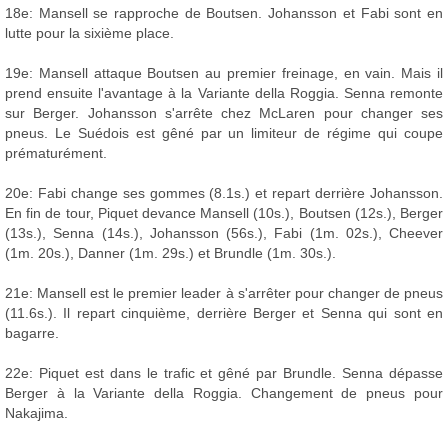
18e: Mansell se rapproche de Boutsen. Johansson et Fabi sont en
lutte pour la sixième place.
19e: Mansell attaque Boutsen au premier freinage, en vain. Mais il
prend ensuite l'avantage à la Variante della Roggia. Senna remonte
sur Berger. Johansson s'arrête chez McLaren pour changer ses
pneus. Le Suédois est gêné par un limiteur de régime qui coupe
prématurément.
20e: Fabi change ses gommes (8.1s.) et repart derrière Johansson.
En fin de tour, Piquet devance Mansell (10s.), Boutsen (12s.), Berger
(13s.), Senna (14s.), Johansson (56s.), Fabi (1m. 02s.), Cheever
(1m. 20s.), Danner (1m. 29s.) et Brundle (1m. 30s.).
21e: Mansell est le premier leader à s'arrêter pour changer de pneus
(11.6s.). Il repart cinquième, derrière Berger et Senna qui sont en
bagarre.
22e: Piquet est dans le trafic et gêné par Brundle. Senna dépasse
Berger à la Variante della Roggia. Changement de pneus pour
Nakajima.