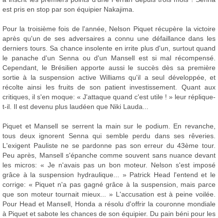
est pris en stop par son équipier Nakajima.
Pour la troisième fois de l'année, Nelson Piquet récupère la victoire
après qu'un de ses adversaires a connu une défaillance dans les
derniers tours. Sa chance insolente en irrite plus d'un, surtout quand
le panache d'un Senna ou d'un Mansell est si mal récompensé.
Cependant, le Brésilien apporte aussi le succès dès sa première
sortie à la suspension active Williams qu'il a seul développée, et
récolte ainsi les fruits de son patient investissement. Quant aux
critiques, il s'en moque: « J'attaque quand c'est utile ! » leur réplique-
t-il. Il est devenu plus laudéen que Niki Lauda...
Piquet et Mansell se serrent la main sur le podium. En revanche,
tous deux ignorent Senna qui semble perdu dans ses rêveries.
L'exigent Pauliste ne se pardonne pas son erreur du 43ème tour.
Peu après, Mansell s'épanche comme souvent sans nuance devant
les micros: « Je n'avais pas un bon moteur. Nelson s'est imposé
grâce à la suspension hydraulique... » Patrick Head l'entend et le
corrige: « Piquet n'a pas gagné grâce à la suspension, mais parce
que son moteur tournait mieux... » L'accusation est à peine voilée.
Pour Head et Mansell, Honda a résolu d'offrir la couronne mondiale
à Piquet et sabote les chances de son équipier. Du pain béni pour les