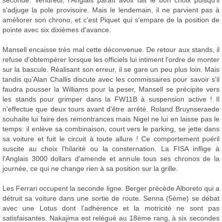
seconde. Vendredi, l'Anglais paraît avoir fait le bon choix puisqu'il
s'adjuge la pole provisoire. Mais le lendemain, il ne parvient pas à
améliorer son chrono, et c'est Piquet qui s'empare de la position de
pointe avec six dixièmes d'avance.
Mansell encaisse très mal cette déconvenue. De retour aux stands, il
refuse d'obtempérer lorsque les officiels lui intiment l'ordre de monter
sur la bascule. Réalisant son erreur, il se gare un peu plus loin. Mais
tandis qu'Alan Challis discute avec les commissaires pour savoir s'il
faudra pousser la Williams pour la peser, Mansell se précipite vers
les stands pour grimper dans la FW11B à suspension active ! Il
n'effectue que deux tours avant d'être arrêté. Roland Bruynseraede
souhaite lui faire des remontrances mais Nigel ne lui en laisse pas le
temps: il enlève sa combinaison, court vers le parking, se jette dans
sa voiture et fuit le circuit à toute allure ! Ce comportement puéril
suscite au choix l'hilarité ou la consternation. La FISA inflige à
l'Anglais 3000 dollars d'amende et annule tous ses chronos de la
journée, ce qui ne change rien à sa position sur la grille.
Les Ferrari occupent la seconde ligne. Berger précède Alboreto qui a
détruit sa voiture dans une sortie de route. Senna (5ème) se débat
avec une Lotus dont l'adhérence et la motricité ne sont pas
satisfaisantes. Nakajima est relégué au 18ème rang, à six secondes