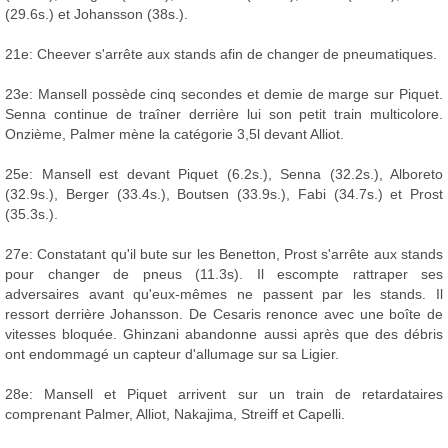
(29.6s.) et Johansson (38s.).
21e: Cheever s'arrête aux stands afin de changer de pneumatiques.
23e: Mansell possède cinq secondes et demie de marge sur Piquet.
Senna continue de traîner derrière lui son petit train multicolore.
Onzième, Palmer mène la catégorie 3,5l devant Alliot.
25e: Mansell est devant Piquet (6.2s.), Senna (32.2s.), Alboreto
(32.9s.), Berger (33.4s.), Boutsen (33.9s.), Fabi (34.7s.) et Prost
(35.3s.).
27e: Constatant qu'il bute sur les Benetton, Prost s'arrête aux stands
pour changer de pneus (11.3s). Il escompte rattraper ses
adversaires avant qu'eux-mêmes ne passent par les stands. Il
ressort derrière Johansson. De Cesaris renonce avec une boîte de
vitesses bloquée. Ghinzani abandonne aussi après que des débris
ont endommagé un capteur d'allumage sur sa Ligier.
28e: Mansell et Piquet arrivent sur un train de retardataires
comprenant Palmer, Alliot, Nakajima, Streiff et Capelli.