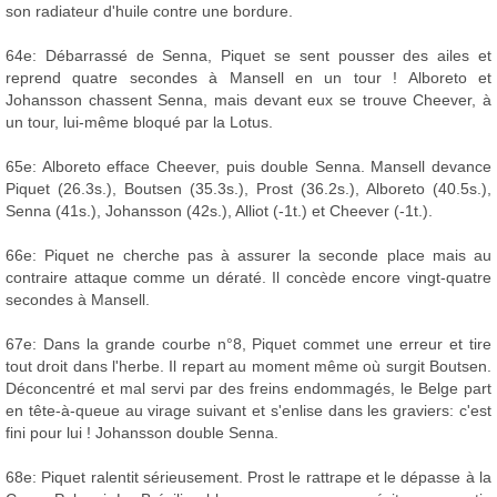
son radiateur d'huile contre une bordure.
64e: Débarrassé de Senna, Piquet se sent pousser des ailes et
reprend quatre secondes à Mansell en un tour ! Alboreto et
Johansson chassent Senna, mais devant eux se trouve Cheever, à
un tour, lui-même bloqué par la Lotus.
65e: Alboreto efface Cheever, puis double Senna. Mansell devance
Piquet (26.3s.), Boutsen (35.3s.), Prost (36.2s.), Alboreto (40.5s.),
Senna (41s.), Johansson (42s.), Alliot (-1t.) et Cheever (-1t.).
66e: Piquet ne cherche pas à assurer la seconde place mais au
contraire attaque comme un dératé. Il concède encore vingt-quatre
secondes à Mansell.
67e: Dans la grande courbe n°8, Piquet commet une erreur et tire
tout droit dans l'herbe. Il repart au moment même où surgit Boutsen.
Déconcentré et mal servi par des freins endommagés, le Belge part
en tête-à-queue au virage suivant et s'enlise dans les graviers: c'est
fini pour lui ! Johansson double Senna.
68e: Piquet ralentit sérieusement. Prost le rattrape et le dépasse à la