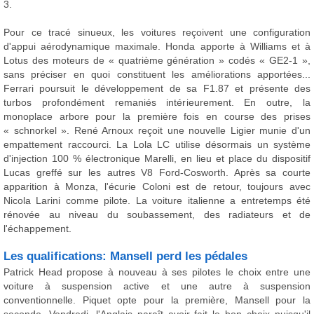
3.
Pour ce tracé sinueux, les voitures reçoivent une configuration
d'appui aérodynamique maximale. Honda apporte à Williams et à
Lotus des moteurs de « quatrième génération » codés « GE2-1 »,
sans préciser en quoi constituent les améliorations apportées...
Ferrari poursuit le développement de sa F1.87 et présente des
turbos profondément remaniés intérieurement. En outre, la
monoplace arbore pour la première fois en course des prises
« schnorkel ». René Arnoux reçoit une nouvelle Ligier munie d'un
empattement raccourci. La Lola LC utilise désormais un système
d'injection 100 % électronique Marelli, en lieu et place du dispositif
Lucas greffé sur les autres V8 Ford-Cosworth. Après sa courte
apparition à Monza, l'écurie Coloni est de retour, toujours avec
Nicola Larini comme pilote. La voiture italienne a entretemps été
rénovée au niveau du soubassement, des radiateurs et de
l'échappement.
Les qualifications: Mansell perd les pédales
Patrick Head propose à nouveau à ses pilotes le choix entre une
voiture à suspension active et une autre à suspension
conventionnelle. Piquet opte pour la première, Mansell pour la