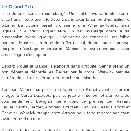
Le Grand Prix
Il se déroule sous un ciel chargé. Une petite averse tombe sur le
circuit une heure avant le départ, sans avoir le temps d'humidifier le
bitume. La victoire paraît promise à une Williams-Honda, mais
laquelle ? A priori, Piquet aura un net avantage grâce à sa
suspension hydraulique qui lui permettra de conserver une faible
hauteur de caisse, et donc de l'effet de sol, durant toute l'épreuve
malgré le délestage en carburant. Mansell ne devra donc pas laisser
son collègue s'échapper...
Départ: Piquet et Mansell s'élancent sans difficulté. Senna prend un
bon départ et déborde les Ferrari par la droite. Warwick percute
l'arrière de la Ligier d'Arnoux et arrache sa calandre.
1er tour: Mansell se porte à la hauteur de Piquet avant le dernier
virage, la Curva Ducados, puis se jette à l'intérieur et s'empare du
commandement. L'Anglais mène donc ce premier tour devant
Piquet, Senna, Berger, Alboreto, Boutsen, Fabi, de Cesaris, Prost et
Cheever. Warwick stoppe chez Arrows pour faire réparer son train
avant et perd un tour.
2e: Dans la ligne droite de départ, Piquet tente en vain de prendre