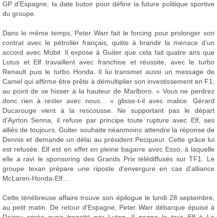
GP d'Espagne, la date butoir pour définir la future politique sportive
du groupe.
Dans le même temps, Peter Warr fait le forcing pour prolonger son
contrat avec le pétrolier français, quitte à brandir la menace d'un
accord avec Mobil. Il expose à Guiter que cela fait quatre ans que
Lotus et Elf travaillent avec franchise et réussite, avec le turbo
Renault puis le turbo Honda. Il lui transmet aussi un message de
Camel qui affirme être prête à démultiplier son investissement en F1,
au point de se hisser à la hauteur de Marlboro. « Vous ne perdrez
donc rien à rester avec nous... » glisse-t-il avec malice. Gérard
Ducarouge vient à la rescousse. Ne supportant pas le départ
d'Ayrton Senna, il refuse par principe toute rupture avec Elf, ses
alliés de toujours. Guiter souhaite néanmoins attendre la réponse de
Dennis et demande un délai au président Pecqueur. Cette grâce lui
est refusée. Elf est en effet en pleine bagarre avec Esso, à laquelle
elle a ravi le sponsoring des Grands Prix télédiffusés sur TF1. Le
groupe texan prépare une riposte d'envergure en cas d'alliance
McLaren-Honda-Elf...
Cette ténébreuse affaire trouve son épilogue le lundi 28 septembre,
au petit matin. De retour d'Espagne, Peter Warr débarque épuisé à