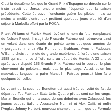
C'est la deuxième fois que le Grand Prix d'Espagne se déroule sur le
triste circuit de Jerez, encore moins fréquenté que la saison
précédente. Cette épreuve n'enchante guère les pilotes, mais au
moins la moitié d'entre eux profitent quelques jours plus tôt d'un
séjour à Marbella offert par la FOCA.
Frank Williams et Patrick Head révèlent le nom du futur remplaçant
de Nelson Piquet. Il s'agit de Riccardo Patrese qui retrouvera ainsi
un volant dans une écurie de pointe après quelques années de
« purgatoire » chez Alfa Romeo et Brabham. Avec le Padouan,
Williams choisit un pilote de grande expérience à l'orée d'une saison
1988 qui s'annonce difficile suite au départ de Honda. A 33 ans et
après avoir disputé 156 Grands Prix, Patrese est le coureur le plus
chevronné du peloton... mais pas le plus sage. Aussi, selon les
mauvaises langues, la paire Mansell - Patrese pourrait bien faire
quelques étincelles...
Le volant de la seconde Benetton est aussi très convoité du fait du
départ de Teo Fabi aux États-Unis. Quatre pilotes sont sur les rangs:
Martin Brundle qui en a assez de ses déboires avec Zakspeed, les
jeunes espoirs italiens Alessandro Nannini et Alex Caffi, et enfin
l'Anglais Johnny Herbert, nouveau champion britannique de Formule