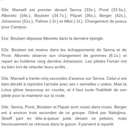
50e: Mansell est premier devant Senna (33s.), Prost (33.5s.),
Alboreto (34s.), Boutsen (34.7s.), Piquet (36s.), Berger (42s.),
Johansson (51s.), Palmer (-1t.) et Alliot (-1t.). Changement de pneus
pour Campos.
51e: Boutsen dépasse Alboreto dans la dernière épingle.
52e: Boutsen est revenu dans les échappements de Senna et de
Prost. Alboreto observe son changement de gommes (8.1s.) et
repart au huitième rang derrière Johansson. Les pilotes Ferrari ont
eu bien tort de retarder leurs arrêts...
53e: Mansell a trente-cinq secondes d'avance sur Senna. Celui-ci est
bien décidé à rejoindre l'arrivée avec ses « semelles » usées. Mais la
Lotus glisse beaucoup en courbe, et il faut toute l'habileté de son
pilote pour la maintenir sur la route.
54e: Senna, Prost, Boutsen et Piquet sont roues dans roues. Berger
est à environ trois secondes de ce groupe. Gêné par Nakajima,
Streiff part en tête-à-queue juste devant ce peloton, mais
heureusement se retrouve dans le gazon. Il parvient à repartir.