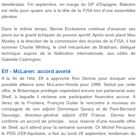
désidératas. Fin septembre, en marge du GP d'Espagne, Balestre
est réélu pour quatre ans à la tête de la FISA lors d'une assemblée
plénière.
Dans le même temps, Bernie Ecclestone continue d'avancer ses
pions sur le grand échiquier du pouvoir sportif. Après avoir placé Max
Mosley à la direction de la commission des écuries de la FISA, il fait
nommer Charlie Whiting, le chef mécanicien de Brabham, délégué
technique auprès de la fédération internationale, aux côtés de
Gabriele Cadringher.
Elf - McLaren: accord avorté
A la fin de l'été, Elf a approché Ron Dennis pour évoquer une
possible alliance avec McLaren-Honda pour 1988. Séduit par cette
offre, le Britannique privilégie cependant encore son partenariat avec
Shell, à laquelle il réclame une participation financière accrue. A
Jerez de la Frontera, François Guiter le rencontre à nouveau en
compagnie de son adjoint Dominique Savary et de Paul-Bernard
Sauvaigo, directeur-général adjoint d'Elf France. Dennis leur
confirme un accord de principe... sous réserve d'une nouvelle offre
de Shell, qu'il attend pour la semaine suivante. Or Michel Pecqueur,
le PDG d'Elf-Aquitaine, a fixé au lundi 28 septembre, lendemain du