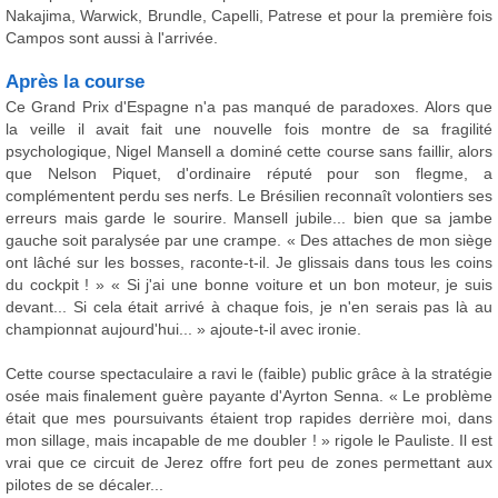
Nakajima, Warwick, Brundle, Capelli, Patrese et pour la première fois
Campos sont aussi à l'arrivée.
Après la course
Ce Grand Prix d'Espagne n'a pas manqué de paradoxes. Alors que
la veille il avait fait une nouvelle fois montre de sa fragilité
psychologique, Nigel Mansell a dominé cette course sans faillir, alors
que Nelson Piquet, d'ordinaire réputé pour son flegme, a
complémentent perdu ses nerfs. Le Brésilien reconnaît volontiers ses
erreurs mais garde le sourire. Mansell jubile... bien que sa jambe
gauche soit paralysée par une crampe. « Des attaches de mon siège
ont lâché sur les bosses, raconte-t-il. Je glissais dans tous les coins
du cockpit ! » « Si j'ai une bonne voiture et un bon moteur, je suis
devant... Si cela était arrivé à chaque fois, je n'en serais pas là au
championnat aujourd'hui... » ajoute-t-il avec ironie.
Cette course spectaculaire a ravi le (faible) public grâce à la stratégie
osée mais finalement guère payante d'Ayrton Senna. « Le problème
était que mes poursuivants étaient trop rapides derrière moi, dans
mon sillage, mais incapable de me doubler ! » rigole le Pauliste. Il est
vrai que ce circuit de Jerez offre fort peu de zones permettant aux
pilotes de se décaler...