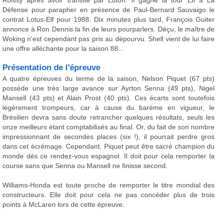
Roissy après avoir transité par Luton. Il gagne la tour Elf à La
Défense pour parapher en présence de Paul-Bernard Sauvaigo le
contrat Lotus-Elf pour 1988. Dix minutes plus tard, François Guiter
annonce à Ron Dennis la fin de leurs pourparlers. Déçu, le maître de
Woking n'est cependant pas pris au dépourvu. Shell vient de lui faire
une offre alléchante pour la saison 88...
Présentation de l'épreuve
A quatre épreuves du terme de la saison, Nelson Piquet (67 pts)
possède une très large avance sur Ayrton Senna (49 pts), Nigel
Mansell (43 pts) et Alain Prost (40 pts). Ces écarts sont toutefois
légèrement trompeurs, car à cause du barème en vigueur, le
Brésilien devra sans doute retrancher quelques résultats, seuls les
onze meilleurs étant comptabilisés au final. Or, du fait de son nombre
impressionnant de secondes places (six !), il pourrait perdre gros
dans cet écrémage. Cependant, Piquet peut être sacré champion du
monde dès ce rendez-vous espagnol. Il doit pour cela remporter la
course sans que Senna ou Mansell ne finisse second.
Williams-Honda est toute proche de remporter le titre mondial des
constructeurs. Elle doit pour cela ne pas concéder plus de trois
points à McLaren lors de cette épreuve.