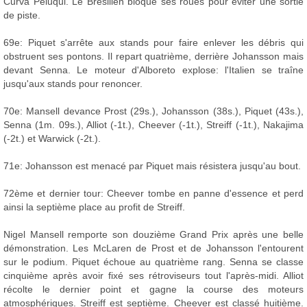
Curva Peluqui. Le Brésilien bloque ses roues pour éviter une sortie
de piste.
69e: Piquet s'arrête aux stands pour faire enlever les débris qui
obstruent ses pontons. Il repart quatrième, derrière Johansson mais
devant Senna. Le moteur d'Alboreto explose: l'Italien se traîne
jusqu'aux stands pour renoncer.
70e: Mansell devance Prost (29s.), Johansson (38s.), Piquet (43s.),
Senna (1m. 09s.), Alliot (-1t.), Cheever (-1t.), Streiff (-1t.), Nakajima
(-2t.) et Warwick (-2t.).
71e: Johansson est menacé par Piquet mais résistera jusqu'au bout.
72ème et dernier tour: Cheever tombe en panne d'essence et perd
ainsi la septième place au profit de Streiff.
Nigel Mansell remporte son douzième Grand Prix après une belle
démonstration. Les McLaren de Prost et de Johansson l'entourent
sur le podium. Piquet échoue au quatrième rang. Senna se classe
cinquième après avoir fixé ses rétroviseurs tout l'après-midi. Alliot
récolte le dernier point et gagne la course des moteurs
atmosphériques. Streiff est septième. Cheever est classé huitième.