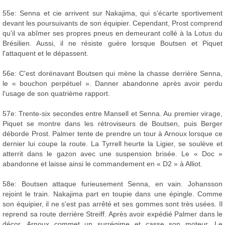
55e: Senna et cie arrivent sur Nakajima, qui s'écarte sportivement
devant les poursuivants de son équipier. Cependant, Prost comprend
qu'il va abîmer ses propres pneus en demeurant collé à la Lotus du
Brésilien. Aussi, il ne résiste guère lorsque Boutsen et Piquet
l'attaquent et le dépassent.
56e: C'est dorénavant Boutsen qui mène la chasse derrière Senna,
le « bouchon perpétuel ». Danner abandonne après avoir perdu
l'usage de son quatrième rapport.
57e: Trente-six secondes entre Mansell et Senna. Au premier virage,
Piquet se montre dans les rétroviseurs de Boutsen, puis Berger
déborde Prost. Palmer tente de prendre un tour à Arnoux lorsque ce
dernier lui coupe la route. La Tyrrell heurte la Ligier, se soulève et
atterrit dans le gazon avec une suspension brisée. Le « Doc »
abandonne et laisse ainsi le commandement en « D2 » à Alliot.
58e: Boutsen attaque furieusement Senna, en vain. Johansson
rejoint le train. Nakajima part en toupie dans une épingle. Comme
son équipier, il ne s'est pas arrêté et ses gommes sont très usées. Il
reprend sa route derrière Streiff. Après avoir expédié Palmer dans le
décor, Arnoux commet un surrégime et casse son moteur. Le