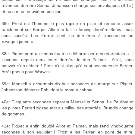
revenues derrière Senna. Johansson change ses enveloppes (8.1s.)
et ressort en neuvième position.
36e: Prost est l'homme le plus rapide en piste et remonte assez
rapidement sur Berger. Alboreto fait le forcing derrière Senna mais
sans succès. Les Ferrari sont les dernières à s'accrocher au
« wagon jaune ».
38e: Piquet perd un temps fou à se débarrasser des retardataires. Il
klaxonne depuis deux tours derrière le duo Palmer - Alliot, sans
pouvoir s'en défaire ! Prost n'est plus qu'à sept secondes de Berger.
Arrêt pneus pour Warwick.
39e: Mansell a désormais dix-huit secondes de marge sur Piquet.
Johansson dépasse Fabi dont le moteur cahote.
40e: Cinquante secondes séparent Mansell et Senna. Le Pauliste et
les pilotes Ferrari zigzaguent au milieu des attardés. Brundle change
de gommes.
41e: Piquet a enfin doublé Alliot et Palmer, mais rend vingt-quatre
secondes à son équipier ! Prost a les Ferrari en point de mire.