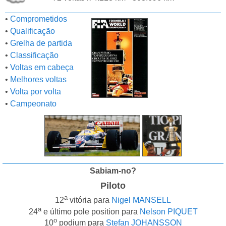
•
Comprometidos
•
Qualificação
•
Grelha de partida
•
Classificação
•
Voltas em cabeça
•
Melhores voltas
•
Volta por volta
•
Campeonato
Sabiam-no?
Piloto
a
12
vitória para
Nigel MANSELL
a
24
e último pole position para
Nelson PIQUET
o
10
podium para
Stefan JOHANSSON