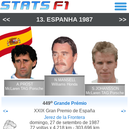
<<
13.
ESPANHA
1987
>>
N.MANSELL
A.PROST
Williams Honda
McLaren TAG Porsche
S.JOHANSSON
McLaren TAG Porsche
o
449
Grande Prémio
<•
XXIX Gran Premio de España
•>
Jerez de la Frontera
domingo, 27 de setembro de 1987
72 voltas x 4.218 km - 303.696 km