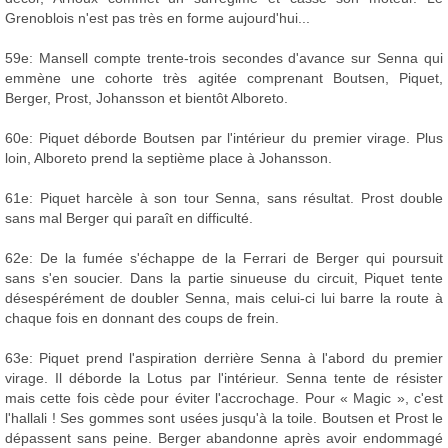
Grenoblois n'est pas très en forme aujourd'hui...
59e: Mansell compte trente-trois secondes d'avance sur Senna qui
emmène une cohorte très agitée comprenant Boutsen, Piquet,
Berger, Prost, Johansson et bientôt Alboreto.
60e: Piquet déborde Boutsen par l'intérieur du premier virage. Plus
loin, Alboreto prend la septième place à Johansson.
61e: Piquet harcèle à son tour Senna, sans résultat. Prost double
sans mal Berger qui paraît en difficulté.
62e: De la fumée s'échappe de la Ferrari de Berger qui poursuit
sans s'en soucier. Dans la partie sinueuse du circuit, Piquet tente
désespérément de doubler Senna, mais celui-ci lui barre la route à
chaque fois en donnant des coups de frein.
63e: Piquet prend l'aspiration derrière Senna à l'abord du premier
virage. Il déborde la Lotus par l'intérieur. Senna tente de résister
mais cette fois cède pour éviter l'accrochage. Pour « Magic », c'est
l'hallali ! Ses gommes sont usées jusqu'à la toile. Boutsen et Prost le
dépassent sans peine. Berger abandonne après avoir endommagé