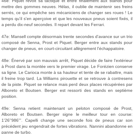
46e: Piquet revoit sa tactique et entre finalement aux stands pour
mettre des gommes neuves. Hélas, il oublie de maintenir ses freins
serrés, ce qui empêche ses mécaniciens de changer ses roues ! Le
temps qu'il s'en aperçoive et que les nouveaux pneus soient fixés, il
a perdu dix-neuf secondes. Il repart devant les Ferrari.
47e: Mansell compte désormais trente secondes d'avance sur un trio
composé de Senna, Prost et Piquet. Berger entre aux stands pour
changer de pneus, en court-circuitant allègrement l'échappatoire.
48e: Énervé par son mauvais arrêt, Piquet décide de faire l'extérieur
à Prost dans la montée vers le premier virage. Le Forézien conserve
sa ligne. Le Carioca monte à sa hauteur et tente de se rabattre, mais
il freine trop tard. La Williams pirouette et se retrouve à contresens
de la piste. Piquet se relance mais perd deux places récupérées par
Alboreto et Boutsen. Berger est ressorti des stands en septième
position.
49e: Senna retient maintenant un peloton composé de Prost,
Alboreto et Boutsen. Berger signe le meilleur tour en course:
1'26''986'''. Capelli change une seconde fois de pneus car son
précédent jeu engendrait de fortes vibrations. Nannini abandonne en
panne de turbo.