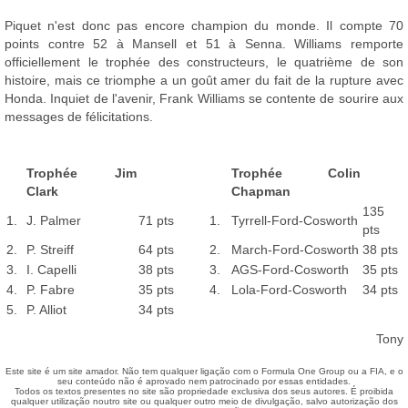
Piquet n'est donc pas encore champion du monde. Il compte 70
points contre 52 à Mansell et 51 à Senna. Williams remporte
officiellement le trophée des constructeurs, le quatrième de son
histoire, mais ce triomphe a un goût amer du fait de la rupture avec
Honda. Inquiet de l'avenir, Frank Williams se contente de sourire aux
messages de félicitations.
Trophée Jim
Trophée Colin
Clark
Chapman
135
1.
J. Palmer
71 pts
1.
Tyrrell-Ford-Cosworth
pts
2.
P. Streiff
64 pts
2.
March-Ford-Cosworth
38 pts
3.
I. Capelli
38 pts
3.
AGS-Ford-Cosworth
35 pts
4.
P. Fabre
35 pts
4.
Lola-Ford-Cosworth
34 pts
5.
P. Alliot
34 pts
Tony
Este site é um site amador. Não tem qualquer ligação com o Formula One Group ou a FIA, e o
seu conteúdo não é aprovado nem patrocinado por essas entidades.
Todos os textos presentes no site são propriedade exclusiva dos seus autores. É proibida
qualquer utilização noutro site ou qualquer outro meio de divulgação, salvo autorização dos