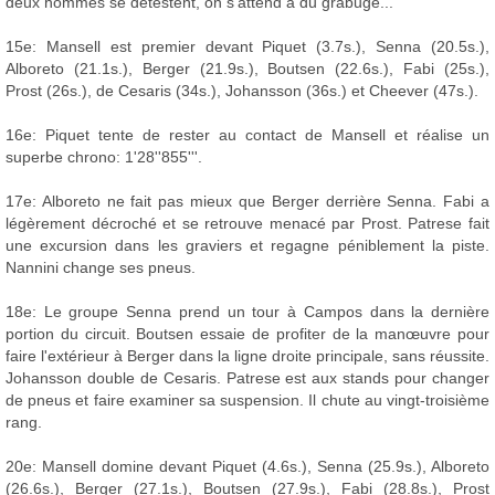
deux hommes se détestent, on s'attend à du grabuge...
15e: Mansell est premier devant Piquet (3.7s.), Senna (20.5s.),
Alboreto (21.1s.), Berger (21.9s.), Boutsen (22.6s.), Fabi (25s.),
Prost (26s.), de Cesaris (34s.), Johansson (36s.) et Cheever (47s.).
16e: Piquet tente de rester au contact de Mansell et réalise un
superbe chrono: 1'28''855'''.
17e: Alboreto ne fait pas mieux que Berger derrière Senna. Fabi a
légèrement décroché et se retrouve menacé par Prost. Patrese fait
une excursion dans les graviers et regagne péniblement la piste.
Nannini change ses pneus.
18e: Le groupe Senna prend un tour à Campos dans la dernière
portion du circuit. Boutsen essaie de profiter de la manœuvre pour
faire l'extérieur à Berger dans la ligne droite principale, sans réussite.
Johansson double de Cesaris. Patrese est aux stands pour changer
de pneus et faire examiner sa suspension. Il chute au vingt-troisième
rang.
20e: Mansell domine devant Piquet (4.6s.), Senna (25.9s.), Alboreto
(26.6s.), Berger (27.1s.), Boutsen (27.9s.), Fabi (28.8s.), Prost