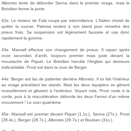
Alboreto tente de déborder Senna dans le premier virage, mais le
Brésilien ferme la porte.
42e: Le moteur de Fabi coupe par intermittence. L'Italien choisit de
quitter la course. Patrese revient à son stand pour remettre des
pneus frais. Sa suspension est légèrement faussée et use donc
rapidement la gomme.
43e: Mansell effectue son changement de pneus. Il repart après
onze secondes d'arrêt, toujours premier mais juste devant la
moustache de Piquet. Le Brésilien harcèle l'Anglais qui demeure
inébranlable. Prost est dans la roue de Berger.
44e: Berger est las de patienter derrière Alboreto. Il lui fait l'intérieur
au virage précédant les stands. Mais les deux équipiers se gênent
mutuellement et glissent à l'extérieur. Voyant cela, Prost reste à la
corde, puis à la réaccélération déborde les deux Ferrari d'un même
mouvement ! Le voici quatrième.
45e: Mansell est premier devant Piquet (1.1s.), Senna (27s.), Prost
(28.4s.), Berger (28.7s.), Alboreto (28.7s.) et Boutsen (31s.).