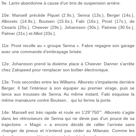
9e: Larini abandonne à cause d'un bris de suspension arrière.
10e: Mansell précède Piquet (2.9s.), Senna (13s.), Berger (14s.),
Alboreto (14.8s.), Boutsen (15.6s.), Fabi (16s.), Prost (17s.), de
Cesaris (25s.), Cheever (29s.), Johansson (30s.), Patrese (30.5s.),
Palmer (31s.) et Alliot (33s.).
11e: Prost recolle au « groupe Senna ». Fabre regagne son garage
avec une commande d'embrayage brisée.
12e: Johansson prend la dixième place à Cheever. Danner s'arrête
chez Zakspeed pour remplacer son boîtier électronique.
13e: Trois secondes entre les Williams. Alboreto s'impatiente derrière
Berger. Il fait l'intérieur à son équipier au premier virage, puis se
lance aux trousses de Senna. Au même instant, Fabi esquisse la
même manœuvre contre Boutsen... qui lui ferme la porte.
14e: Mansell est très rapide et roule en 1'29''750'''. Alboreto s'agite
dans les rétroviseurs de Senna qui ne dévie pas d'un pouce de sa
trajectoire. « Magic » a encore décidé de rallier l'arrivée sans
changer de pneus et n'entend pas céder au Milanais. Comme les