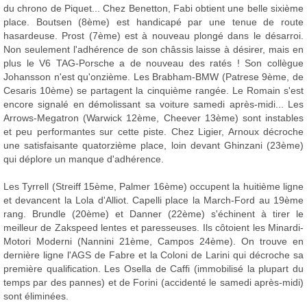
du chrono de Piquet... Chez Benetton, Fabi obtient une belle sixième
place. Boutsen (8ème) est handicapé par une tenue de route
hasardeuse. Prost (7ème) est à nouveau plongé dans le désarroi.
Non seulement l'adhérence de son châssis laisse à désirer, mais en
plus le V6 TAG-Porsche a de nouveau des ratés ! Son collègue
Johansson n'est qu'onzième. Les Brabham-BMW (Patrese 9ème, de
Cesaris 10ème) se partagent la cinquième rangée. Le Romain s'est
encore signalé en démolissant sa voiture samedi après-midi... Les
Arrows-Megatron (Warwick 12ème, Cheever 13ème) sont instables
et peu performantes sur cette piste. Chez Ligier, Arnoux décroche
une satisfaisante quatorzième place, loin devant Ghinzani (23ème)
qui déplore un manque d'adhérence.
Les Tyrrell (Streiff 15ème, Palmer 16ème) occupent la huitième ligne
et devancent la Lola d'Alliot. Capelli place la March-Ford au 19ème
rang. Brundle (20ème) et Danner (22ème) s'échinent à tirer le
meilleur de Zakspeed lentes et paresseuses. Ils côtoient les Minardi-
Motori Moderni (Nannini 21ème, Campos 24ème). On trouve en
dernière ligne l'AGS de Fabre et la Coloni de Larini qui décroche sa
première qualification. Les Osella de Caffi (immobilisé la plupart du
temps par des pannes) et de Forini (accidenté le samedi après-midi)
sont éliminées.