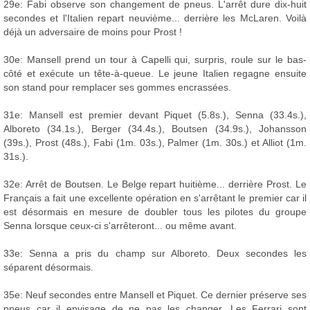
29e: Fabi observe son changement de pneus. L'arrêt dure dix-huit
secondes et l'Italien repart neuvième... derrière les McLaren. Voilà
déjà un adversaire de moins pour Prost !
30e: Mansell prend un tour à Capelli qui, surpris, roule sur le bas-
côté et exécute un tête-à-queue. Le jeune Italien regagne ensuite
son stand pour remplacer ses gommes encrassées.
31e: Mansell est premier devant Piquet (5.8s.), Senna (33.4s.),
Alboreto (34.1s.), Berger (34.4s.), Boutsen (34.9s.), Johansson
(39s.), Prost (48s.), Fabi (1m. 03s.), Palmer (1m. 30s.) et Alliot (1m.
31s.).
32e: Arrêt de Boutsen. Le Belge repart huitième... derrière Prost. Le
Français a fait une excellente opération en s'arrêtant le premier car il
est désormais en mesure de doubler tous les pilotes du groupe
Senna lorsque ceux-ci s'arrêteront... ou même avant.
33e: Senna a pris du champ sur Alboreto. Deux secondes les
séparent désormais.
35e: Neuf secondes entre Mansell et Piquet. Ce dernier préserve ses
pneus car il envisage de ne pas les changer. Les Ferrari sont