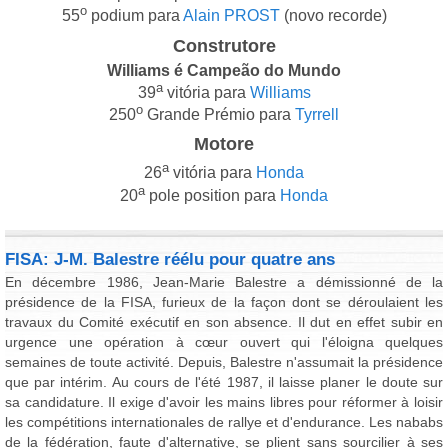
o
55
podium para
Alain PROST
(novo recorde)
Construtore
Williams é Campeão do Mundo
a
39
vitória para
Williams
o
250
Grande Prémio para
Tyrrell
Motore
a
26
vitória para
Honda
a
20
pole position para
Honda
FISA: J-M. Balestre réélu pour quatre ans
En décembre 1986, Jean-Marie Balestre a démissionné de la
présidence de la FISA, furieux de la façon dont se déroulaient les
travaux du Comité exécutif en son absence. Il dut en effet subir en
urgence une opération à cœur ouvert qui l'éloigna quelques
semaines de toute activité. Depuis, Balestre n'assumait la présidence
que par intérim. Au cours de l'été 1987, il laisse planer le doute sur
sa candidature. Il exige d'avoir les mains libres pour réformer à loisir
les compétitions internationales de rallye et d'endurance. Les nababs
de la fédération, faute d'alternative, se plient sans sourcilier à ses