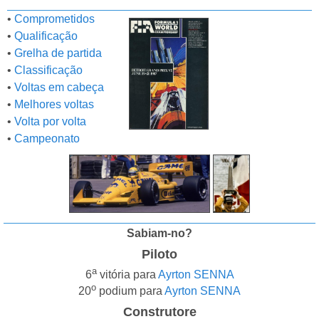
•
Comprometidos
•
Qualificação
•
Grelha de partida
•
Classificação
•
Voltas em cabeça
•
Melhores voltas
•
Volta por volta
•
Campeonato
Sabiam-no?
Piloto
a
6
vitória para
Ayrton SENNA
o
20
podium para
Ayrton SENNA
Construtore