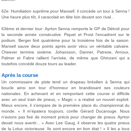
62e: Humiliation suprême pour Mansell: il concède un tour à Senna !
Une heure plus tôt, il caracolait en tête loin devant son rival...
63ème et dernier tour: Ayrton Senna remporte le GP de Détroit pour
la seconde année consécutive. Piquet et Prost l'encadrent sur le
podium. Berger finit quatrième pour la troisième fois de la saison.
Mansell sauve deux points après avoir vécu un véritable calvaire.
Cheever termine sixième. Johansson, Danner, Patrese, Arnoux,
Palmer et Fabre rallient l'arrivée, de même que Ghinzani qui a
toutefois concédé douze tours au leader.
Après la course
Un commissaire de piste tend un drapeau brésilien à Senna qui
boucle ainsi son tour d'honneur en brandissant ses couleurs
nationales. En achevant et en remportant cette course si difficile
avec un seul train de pneus, « Magic » a réalisé un nouvel exploit.
Mieux encore, il s'empare de la première place du championnat du
monde. « Il m'épatera toujours, confie Gérard Ducarouge. Nous
n'avions pas fixé de moment précis pour changer de pneus. Ayrton
devait nous avertir... » Avec Lee Gaug, il observe les quatre pneus
de la Lotus victorieuse. Ils sont encore en bon état ! « Il les a tous