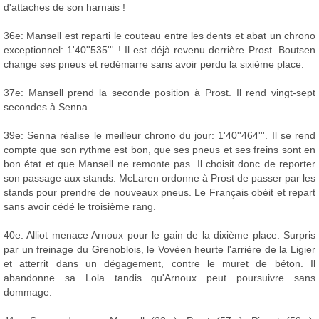
d'attaches de son harnais !
36e: Mansell est reparti le couteau entre les dents et abat un chrono
exceptionnel: 1'40''535''' ! Il est déjà revenu derrière Prost. Boutsen
change ses pneus et redémarre sans avoir perdu la sixième place.
37e: Mansell prend la seconde position à Prost. Il rend vingt-sept
secondes à Senna.
39e: Senna réalise le meilleur chrono du jour: 1'40''464'''. Il se rend
compte que son rythme est bon, que ses pneus et ses freins sont en
bon état et que Mansell ne remonte pas. Il choisit donc de reporter
son passage aux stands. McLaren ordonne à Prost de passer par les
stands pour prendre de nouveaux pneus. Le Français obéit et repart
sans avoir cédé le troisième rang.
40e: Alliot menace Arnoux pour le gain de la dixième place. Surpris
par un freinage du Grenoblois, le Vovéen heurte l'arrière de la Ligier
et atterrit dans un dégagement, contre le muret de béton. Il
abandonne sa Lola tandis qu'Arnoux peut poursuivre sans
dommage.