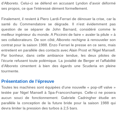
d'Alboreto. Celui-ci se défend en accusant Lyndon d'avoir déformé
ses propos, ce que l'intéressé dément formellement.
Finalement, il revient à Piero Lardi-Ferrari de dénouer la crise, car la
santé du Commendatore se dégrade. Il n'est évidemment pas
question de se séparer de John Barnard, considéré comme le
meilleur ingénieur du monde. A Piccinini de faire « avaler la pilule » à
ses collaborateurs. De son côté, Alboreto rechigne à renouveler son
contrat pour la saison 1988. Enzo Ferrari le presse en ce sens, mais
entretient en parallèle des contacts avec Alain Prost et Nigel Mansell.
Par bonheur, dans cette ambiance tendue, les deux pilotes de
l'écurie refusent toute polémique. La jovialité de Berger et l'affabilité
d'Alboreto cimentent à bien des égards une Scuderia en pleine
tourmente.
Présentation de l'épreuve
Toutes les machines sont équipées d'une nouvelle « pop-off valve »
testée par Nigel Mansell à Spa-Francorchamps. Celle-ci ne posera
aucun souci de fonctionnement. Gabriele Cadringher étudie en
parallèle la conception de la future bride pour la saison 1988 qui
devra limiter la pression des turbos à 2,5 bars.