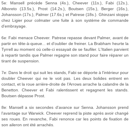
5e: Mansell précède Senna (4s.), Cheever (11s.), Fabi (12s.),
Alboreto (13.5s.), Prost (14.2s.), Boutsen (15s.), Berger (16s.),
Johansson (17s.), Palmer (17.6s.) et Patrese (18s.). Ghinzani stoppe
chez Ligier pour colmater une fuite à son système de commande
d'embrayage.
6e: Fabi menace Cheever. Patrese repasse devant Palmer, avant de
partir en tête-à-queue... et d'oublier de freiner. La Brabham heurte la
Tyrrell au moment où celle-ci essayait de se faufiler. L'Italien parvient
à repartir tandis que Palmer regagne son stand pour faire réparer un
tirant de suspension.
7e: Dans le droit qui suit les stands, Fabi se déporte à l'intérieur pour
doubler Cheever qui ne le voit pas. Les deux bolides entrent en
contact, et la roue arrière-droite de l'Arrows arrache la calandre de la
Benetton. Cheever et Fabi ralentissent et regagnent les stands.
Boutsen dépasse Prost.
8e: Mansell a six secondes d'avance sur Senna. Johansson prend
l'avantage sur Warwick. Cheever reprend la piste après avoir changé
ses roues. En revanche, Fabi renonce car les points de fixation de
son aileron ont été arrachés.