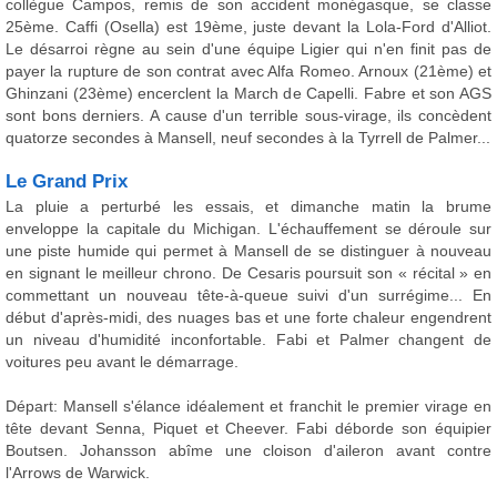
collègue Campos, remis de son accident monégasque, se classe
25ème. Caffi (Osella) est 19ème, juste devant la Lola-Ford d'Alliot.
Le désarroi règne au sein d'une équipe Ligier qui n'en finit pas de
payer la rupture de son contrat avec Alfa Romeo. Arnoux (21ème) et
Ghinzani (23ème) encerclent la March de Capelli. Fabre et son AGS
sont bons derniers. A cause d'un terrible sous-virage, ils concèdent
quatorze secondes à Mansell, neuf secondes à la Tyrrell de Palmer...
Le Grand Prix
La pluie a perturbé les essais, et dimanche matin la brume
enveloppe la capitale du Michigan. L'échauffement se déroule sur
une piste humide qui permet à Mansell de se distinguer à nouveau
en signant le meilleur chrono. De Cesaris poursuit son « récital » en
commettant un nouveau tête-à-queue suivi d'un surrégime... En
début d'après-midi, des nuages bas et une forte chaleur engendrent
un niveau d'humidité inconfortable. Fabi et Palmer changent de
voitures peu avant le démarrage.
Départ: Mansell s'élance idéalement et franchit le premier virage en
tête devant Senna, Piquet et Cheever. Fabi déborde son équipier
Boutsen. Johansson abîme une cloison d'aileron avant contre
l'Arrows de Warwick.