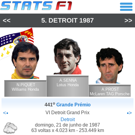
<<
5.
DETROIT
1987
>>
A.SENNA
N.PIQUET
Lotus Honda
Williams Honda
A.PROST
McLaren TAG Porsche
o
441
Grande Prémio
<•
VI Detroit Grand Prix
•>
Detroit
domingo, 21 de junho de 1987
63 voltas x 4.023 km - 253.449 km