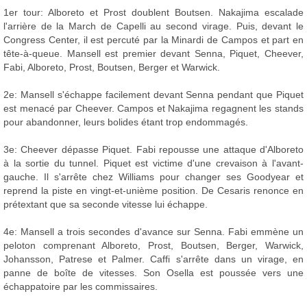
1er tour: Alboreto et Prost doublent Boutsen. Nakajima escalade
l'arrière de la March de Capelli au second virage. Puis, devant le
Congress Center, il est percuté par la Minardi de Campos et part en
tête-à-queue. Mansell est premier devant Senna, Piquet, Cheever,
Fabi, Alboreto, Prost, Boutsen, Berger et Warwick.
2e: Mansell s'échappe facilement devant Senna pendant que Piquet
est menacé par Cheever. Campos et Nakajima regagnent les stands
pour abandonner, leurs bolides étant trop endommagés.
3e: Cheever dépasse Piquet. Fabi repousse une attaque d'Alboreto
à la sortie du tunnel. Piquet est victime d'une crevaison à l'avant-
gauche. Il s'arrête chez Williams pour changer ses Goodyear et
reprend la piste en vingt-et-unième position. De Cesaris renonce en
prétextant que sa seconde vitesse lui échappe.
4e: Mansell a trois secondes d'avance sur Senna. Fabi emmène un
peloton comprenant Alboreto, Prost, Boutsen, Berger, Warwick,
Johansson, Patrese et Palmer. Caffi s'arrête dans un virage, en
panne de boîte de vitesses. Son Osella est poussée vers une
échappatoire par les commissaires.