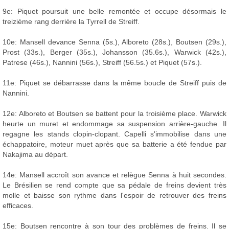
9e: Piquet poursuit une belle remontée et occupe désormais le
treizième rang derrière la Tyrrell de Streiff.
10e: Mansell devance Senna (5s.), Alboreto (28s.), Boutsen (29s.),
Prost (33s.), Berger (35s.), Johansson (35.6s.), Warwick (42s.),
Patrese (46s.), Nannini (56s.), Streiff (56.5s.) et Piquet (57s.).
11e: Piquet se débarrasse dans la même boucle de Streiff puis de
Nannini.
12e: Alboreto et Boutsen se battent pour la troisième place. Warwick
heurte un muret et endommage sa suspension arrière-gauche. Il
regagne les stands clopin-clopant. Capelli s'immobilise dans une
échappatoire, moteur muet après que sa batterie a été fendue par
Nakajima au départ.
14e: Mansell accroît son avance et relègue Senna à huit secondes.
Le Brésilien se rend compte que sa pédale de freins devient très
molle et baisse son rythme dans l'espoir de retrouver des freins
efficaces.
15e: Boutsen rencontre à son tour des problèmes de freins. Il se