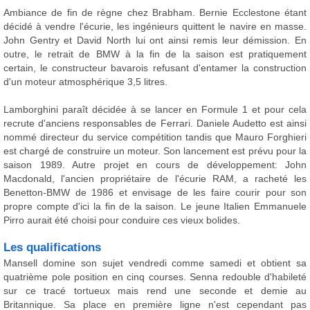
Ambiance de fin de règne chez Brabham. Bernie Ecclestone étant
décidé à vendre l'écurie, les ingénieurs quittent le navire en masse.
John Gentry et David North lui ont ainsi remis leur démission. En
outre, le retrait de BMW à la fin de la saison est pratiquement
certain, le constructeur bavarois refusant d'entamer la construction
d'un moteur atmosphérique 3,5 litres.
Lamborghini paraît décidée à se lancer en Formule 1 et pour cela
recrute d'anciens responsables de Ferrari. Daniele Audetto est ainsi
nommé directeur du service compétition tandis que Mauro Forghieri
est chargé de construire un moteur. Son lancement est prévu pour la
saison 1989. Autre projet en cours de développement: John
Macdonald, l'ancien propriétaire de l'écurie RAM, a racheté les
Benetton-BMW de 1986 et envisage de les faire courir pour son
propre compte d'ici la fin de la saison. Le jeune Italien Emmanuele
Pirro aurait été choisi pour conduire ces vieux bolides.
Les qualifications
Mansell domine son sujet vendredi comme samedi et obtient sa
quatrième pole position en cinq courses. Senna redouble d'habileté
sur ce tracé tortueux mais rend une seconde et demie au
Britannique. Sa place en première ligne n'est cependant pas