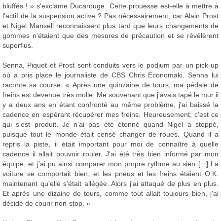
bluffés ! » s'exclame Ducarouge. Cette prouesse est-elle à mettre à
l'actif de la suspension active ? Pas nécessairement, car Alain Prost
et Nigel Mansell reconnaissent plus tard que leurs changements de
gommes n'étaient que des mesures de précaution et se révélèrent
superflus.
Senna, Piquet et Prost sont conduits vers le podium par un pick-up
où a pris place le journaliste de CBS Chris Economaki. Senna lui
raconte sa course: « Après une quinzaine de tours, ma pédale de
freins est devenue très molle. Me souvenant que j'avais tapé le mur il
y a deux ans en étant confronté au même problème, j'ai baissé la
cadence en espérant récupérer mes freins. Heureusement, c'est ce
qui s'est produit. Je n'ai pas été étonné quand Nigel a stoppé,
puisque tout le monde était censé changer de roues. Quand il a
repris la piste, il était important pour moi de connaître à quelle
cadence il allait pouvoir rouler. J'ai été très bien informé par mon
équipe, et j'ai pu ainsi comparer mon propre rythme au sien [...] La
voiture se comportait bien, et les pneus et les freins étaient O.K.
maintenant qu'elle s'était allégée. Alors j'ai attaqué de plus en plus.
Et après une dizaine de tours, comme tout allait toujours bien, j'ai
décidé de courir non-stop. »