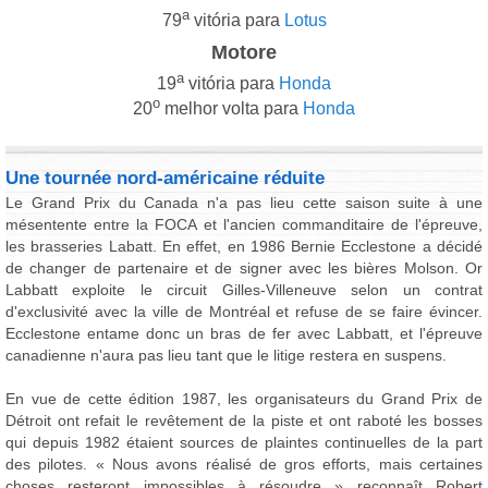
a
79
vitória para
Lotus
Motore
a
19
vitória para
Honda
o
20
melhor volta para
Honda
Une tournée nord-américaine réduite
Le Grand Prix du Canada n'a pas lieu cette saison suite à une
mésentente entre la FOCA et l'ancien commanditaire de l'épreuve,
les brasseries Labatt. En effet, en 1986 Bernie Ecclestone a décidé
de changer de partenaire et de signer avec les bières Molson. Or
Labbatt exploite le circuit Gilles-Villeneuve selon un contrat
d'exclusivité avec la ville de Montréal et refuse de se faire évincer.
Ecclestone entame donc un bras de fer avec Labbatt, et l'épreuve
canadienne n'aura pas lieu tant que le litige restera en suspens.
En vue de cette édition 1987, les organisateurs du Grand Prix de
Détroit ont refait le revêtement de la piste et ont raboté les bosses
qui depuis 1982 étaient sources de plaintes continuelles de la part
des pilotes. « Nous avons réalisé de gros efforts, mais certaines
choses resteront impossibles à résoudre » reconnaît Robert