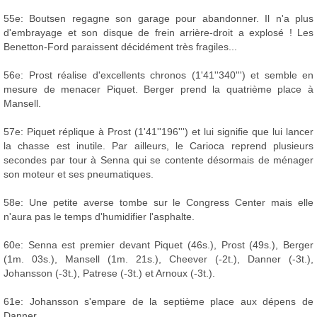
55e: Boutsen regagne son garage pour abandonner. Il n'a plus
d'embrayage et son disque de frein arrière-droit a explosé ! Les
Benetton-Ford paraissent décidément très fragiles...
56e: Prost réalise d'excellents chronos (1'41''340''') et semble en
mesure de menacer Piquet. Berger prend la quatrième place à
Mansell.
57e: Piquet réplique à Prost (1'41''196''') et lui signifie que lui lancer
la chasse est inutile. Par ailleurs, le Carioca reprend plusieurs
secondes par tour à Senna qui se contente désormais de ménager
son moteur et ses pneumatiques.
58e: Une petite averse tombe sur le Congress Center mais elle
n'aura pas le temps d'humidifier l'asphalte.
60e: Senna est premier devant Piquet (46s.), Prost (49s.), Berger
(1m. 03s.), Mansell (1m. 21s.), Cheever (-2t.), Danner (-3t.),
Johansson (-3t.), Patrese (-3t.) et Arnoux (-3t.).
61e: Johansson s'empare de la septième place aux dépens de
Danner.