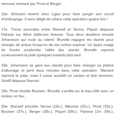
retrouve menacé par Prost et Berger.
16e: Ghinzani revient chez Ligier pour faire purger son circuit
d'embrayage. Il sera obligé de refaire cette opération quatre fois !
17e: Treize secondes entre Mansell et Senna. Piquet dépasse
Patrese sur West Jefferson Avenue. Tous deux doublent ensuite
Johansson qui roule au ralenti. Brundle regagne les stands pour
changer de pneus lorsqu'un de ses turbos explose. Un épais nuage
de fumée surplombe l'allée des stands. Brundle reprend
curieusement la piste quelques instants plus tard.
18e: Johansson se gare aux stands pour faire changer sa platine
d'allumage et perd deux minutes dans cette opération. Warwick
reprend la piste, mais il casse aussitôt un cardan et doit renoncer.
Streiff dépasse Nannini.
19e: Prost double Boutsen. Brundle s'arrête sur le bas-côté avec un
moteur en feu.
20e: Mansell précède Senna (18s.), Alboreto (32s.), Prost (33s.),
Boutsen (37s.), Berger (38s.), Piquet (58s.), Patrese (1m. 09s.),