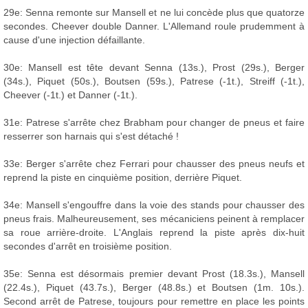
29e: Senna remonte sur Mansell et ne lui concède plus que quatorze
secondes. Cheever double Danner. L'Allemand roule prudemment à
cause d'une injection défaillante.
30e: Mansell est tête devant Senna (13s.), Prost (29s.), Berger
(34s.), Piquet (50s.), Boutsen (59s.), Patrese (-1t.), Streiff (-1t.),
Cheever (-1t.) et Danner (-1t.).
31e: Patrese s'arrête chez Brabham pour changer de pneus et faire
resserrer son harnais qui s'est détaché !
33e: Berger s'arrête chez Ferrari pour chausser des pneus neufs et
reprend la piste en cinquième position, derrière Piquet.
34e: Mansell s'engouffre dans la voie des stands pour chausser des
pneus frais. Malheureusement, ses mécaniciens peinent à remplacer
sa roue arrière-droite. L'Anglais reprend la piste après dix-huit
secondes d'arrêt en troisième position.
35e: Senna est désormais premier devant Prost (18.3s.), Mansell
(22.4s.), Piquet (43.7s.), Berger (48.8s.) et Boutsen (1m. 10s.).
Second arrêt de Patrese, toujours pour remettre en place les points