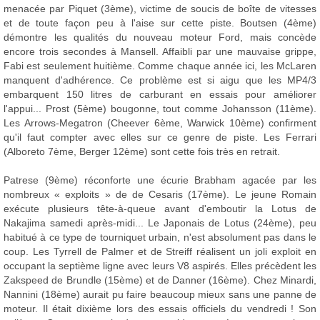
menacée par Piquet (3ème), victime de soucis de boîte de vitesses
et de toute façon peu à l'aise sur cette piste. Boutsen (4ème)
démontre les qualités du nouveau moteur Ford, mais concède
encore trois secondes à Mansell. Affaibli par une mauvaise grippe,
Fabi est seulement huitième. Comme chaque année ici, les McLaren
manquent d'adhérence. Ce problème est si aigu que les MP4/3
embarquent 150 litres de carburant en essais pour améliorer
l'appui... Prost (5ème) bougonne, tout comme Johansson (11ème).
Les Arrows-Megatron (Cheever 6ème, Warwick 10ème) confirment
qu'il faut compter avec elles sur ce genre de piste. Les Ferrari
(Alboreto 7ème, Berger 12ème) sont cette fois très en retrait.
Patrese (9ème) réconforte une écurie Brabham agacée par les
nombreux « exploits » de de Cesaris (17ème). Le jeune Romain
exécute plusieurs tête-à-queue avant d'emboutir la Lotus de
Nakajima samedi après-midi... Le Japonais de Lotus (24ème), peu
habitué à ce type de tourniquet urbain, n'est absolument pas dans le
coup. Les Tyrrell de Palmer et de Streiff réalisent un joli exploit en
occupant la septième ligne avec leurs V8 aspirés. Elles précèdent les
Zakspeed de Brundle (15ème) et de Danner (16ème). Chez Minardi,
Nannini (18ème) aurait pu faire beaucoup mieux sans une panne de
moteur. Il était dixième lors des essais officiels du vendredi ! Son