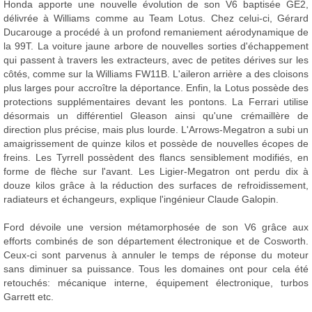
Honda apporte une nouvelle évolution de son V6 baptisée GE2,
délivrée à Williams comme au Team Lotus. Chez celui-ci, Gérard
Ducarouge a procédé à un profond remaniement aérodynamique de
la 99T. La voiture jaune arbore de nouvelles sorties d'échappement
qui passent à travers les extracteurs, avec de petites dérives sur les
côtés, comme sur la Williams FW11B. L'aileron arrière a des cloisons
plus larges pour accroître la déportance. Enfin, la Lotus possède des
protections supplémentaires devant les pontons. La Ferrari utilise
désormais un différentiel Gleason ainsi qu'une crémaillère de
direction plus précise, mais plus lourde. L'Arrows-Megatron a subi un
amaigrissement de quinze kilos et possède de nouvelles écopes de
freins. Les Tyrrell possèdent des flancs sensiblement modifiés, en
forme de flèche sur l'avant. Les Ligier-Megatron ont perdu dix à
douze kilos grâce à la réduction des surfaces de refroidissement,
radiateurs et échangeurs, explique l'ingénieur Claude Galopin.
Ford dévoile une version métamorphosée de son V6 grâce aux
efforts combinés de son département électronique et de Cosworth.
Ceux-ci sont parvenus à annuler le temps de réponse du moteur
sans diminuer sa puissance. Tous les domaines ont pour cela été
retouchés: mécanique interne, équipement électronique, turbos
Garrett etc.