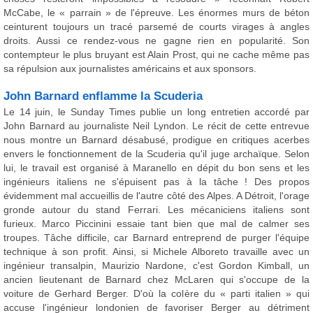
McCabe, le « parrain » de l'épreuve. Les énormes murs de béton
ceinturent toujours un tracé parsemé de courts virages à angles
droits. Aussi ce rendez-vous ne gagne rien en popularité. Son
contempteur le plus bruyant est Alain Prost, qui ne cache même pas
sa répulsion aux journalistes américains et aux sponsors.
John Barnard enflamme la Scuderia
Le 14 juin, le Sunday Times publie un long entretien accordé par
John Barnard au journaliste Neil Lyndon. Le récit de cette entrevue
nous montre un Barnard désabusé, prodigue en critiques acerbes
envers le fonctionnement de la Scuderia qu'il juge archaïque. Selon
lui, le travail est organisé à Maranello en dépit du bon sens et les
ingénieurs italiens ne s'épuisent pas à la tâche ! Des propos
évidemment mal accueillis de l'autre côté des Alpes. A Détroit, l'orage
gronde autour du stand Ferrari. Les mécaniciens italiens sont
furieux. Marco Piccinini essaie tant bien que mal de calmer ses
troupes. Tâche difficile, car Barnard entreprend de purger l'équipe
technique à son profit. Ainsi, si Michele Alboreto travaille avec un
ingénieur transalpin, Maurizio Nardone, c'est Gordon Kimball, un
ancien lieutenant de Barnard chez McLaren qui s'occupe de la
voiture de Gerhard Berger. D'où la colère du « parti italien » qui
accuse l'ingénieur londonien de favoriser Berger au détriment