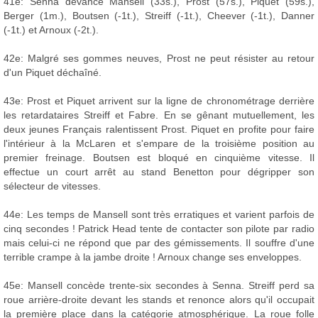
41e: Senna devance Mansell (33s.), Prost (57s.), Piquet (59s.),
Berger (1m.), Boutsen (-1t.), Streiff (-1t.), Cheever (-1t.), Danner
(-1t.) et Arnoux (-2t.).
42e: Malgré ses gommes neuves, Prost ne peut résister au retour
d'un Piquet déchaîné.
43e: Prost et Piquet arrivent sur la ligne de chronométrage derrière
les retardataires Streiff et Fabre. En se gênant mutuellement, les
deux jeunes Français ralentissent Prost. Piquet en profite pour faire
l'intérieur à la McLaren et s'empare de la troisième position au
premier freinage. Boutsen est bloqué en cinquième vitesse. Il
effectue un court arrêt au stand Benetton pour dégripper son
sélecteur de vitesses.
44e: Les temps de Mansell sont très erratiques et varient parfois de
cinq secondes ! Patrick Head tente de contacter son pilote par radio
mais celui-ci ne répond que par des gémissements. Il souffre d'une
terrible crampe à la jambe droite ! Arnoux change ses enveloppes.
45e: Mansell concède trente-six secondes à Senna. Streiff perd sa
roue arrière-droite devant les stands et renonce alors qu'il occupait
la première place dans la catégorie atmosphérique. La roue folle