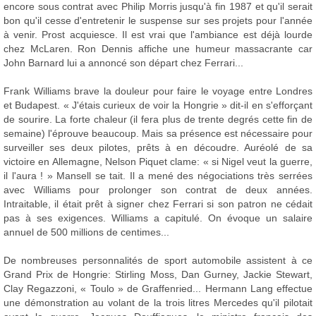
encore sous contrat avec Philip Morris jusqu'à fin 1987 et qu'il serait
bon qu'il cesse d'entretenir le suspense sur ses projets pour l'année
à venir. Prost acquiesce. Il est vrai que l'ambiance est déjà lourde
chez McLaren. Ron Dennis affiche une humeur massacrante car
John Barnard lui a annoncé son départ chez Ferrari...
Frank Williams brave la douleur pour faire le voyage entre Londres
et Budapest. « J'étais curieux de voir la Hongrie » dit-il en s'efforçant
de sourire. La forte chaleur (il fera plus de trente degrés cette fin de
semaine) l'éprouve beaucoup. Mais sa présence est nécessaire pour
surveiller ses deux pilotes, prêts à en découdre. Auréolé de sa
victoire en Allemagne, Nelson Piquet clame: « si Nigel veut la guerre,
il l'aura ! » Mansell se tait. Il a mené des négociations très serrées
avec Williams pour prolonger son contrat de deux années.
Intraitable, il était prêt à signer chez Ferrari si son patron ne cédait
pas à ses exigences. Williams a capitulé. On évoque un salaire
annuel de 500 millions de centimes...
De nombreuses personnalités de sport automobile assistent à ce
Grand Prix de Hongrie: Stirling Moss, Dan Gurney, Jackie Stewart,
Clay Regazzoni, « Toulo » de Graffenried... Hermann Lang effectue
une démonstration au volant de la trois litres Mercedes qu'il pilotait