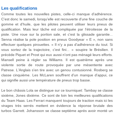
Les qualifications
Comme toutes les nouvelles pistes, celle-ci manque d'adhérence.
C'est donc le samedi, lorsqu'elle est recouverte d'une fine couche de
gomme et d'huile, que les pilotes peuvent utiliser leurs pneus de
qualification. Mais leur tâche est compliquée par l'étroitesse de la
piste. Une roue sur la portion sale, et c'est la glissade garantie...
Senna réalise la pole position en pneus Goodyear « E », non sans
effectuer quelques pirouettes. « Il n'y a pas d'adhérence du tout. Si
vous sortez de la trajectoire, c'est fini... » soupire le Brésilien. Il
précède Piquet et Prost qui eux aussi n'ont pas ménagé leurs efforts.
Mansell peine à régler sa Williams. Il est quatrième après une
violente sortie de route provoquée par une mésentente avec
Patrese. L'Anglais s'en tire avec un genou contusionné. Rosberg se
classe cinquième. Les McLaren souffrent d'un manque d'appui, ce
qui signifie aussi une température de pneus trop basse.
Le bon châssis Lola se distingue sur ce tourniquet: Tambay se classe
sixième, Jones dixième. Ce sont de loin les meilleures qualifications
du Team Haas. Les Ferrari manquent toujours de traction mais ici les
virages très serrés mettent en évidence la réponse brutale des
turbos Garrett. Johansson se classe septième après avoir monté un