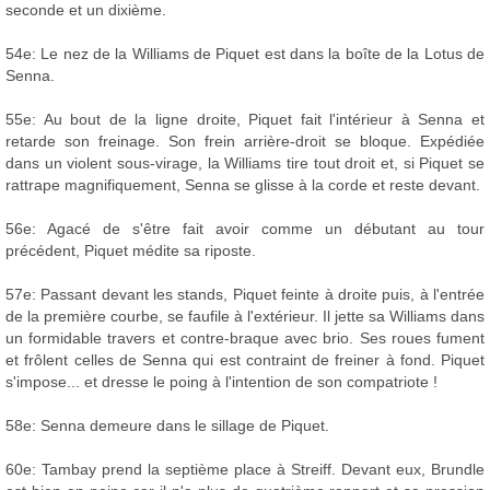
seconde et un dixième.
54e: Le nez de la Williams de Piquet est dans la boîte de la Lotus de
Senna.
55e: Au bout de la ligne droite, Piquet fait l'intérieur à Senna et
retarde son freinage. Son frein arrière-droit se bloque. Expédiée
dans un violent sous-virage, la Williams tire tout droit et, si Piquet se
rattrape magnifiquement, Senna se glisse à la corde et reste devant.
56e: Agacé de s'être fait avoir comme un débutant au tour
précédent, Piquet médite sa riposte.
57e: Passant devant les stands, Piquet feinte à droite puis, à l'entrée
de la première courbe, se faufile à l'extérieur. Il jette sa Williams dans
un formidable travers et contre-braque avec brio. Ses roues fument
et frôlent celles de Senna qui est contraint de freiner à fond. Piquet
s'impose... et dresse le poing à l'intention de son compatriote !
58e: Senna demeure dans le sillage de Piquet.
60e: Tambay prend la septième place à Streiff. Devant eux, Brundle