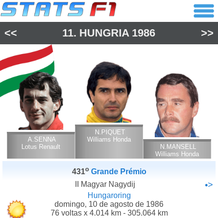
<<
11.
HUNGRIA
1986
>>
N.PIQUET
A.SENNA
Williams Honda
Lotus Renault
N.MANSELL
Williams Honda
o
431
Grande Prémio
II Magyar Nagydij
•>
Hungaroring
domingo, 10 de agosto de 1986
76 voltas x 4.014 km - 305.064 km