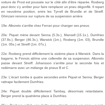
voiture de Prost est poussée sur le côté afin d'être réparée. Rosberg
peut donc s'y arrêter pour faire remplacer un pneu dégonflé. Il repart
en neuvième position, entre les Tyrrell de Brundle et de Streiff.
Ghinzani renonce sur rupture de sa suspension arrière.
19e: Alboreto s'arrête chez Ferrari pour changer ses pneus.
20e: Piquet mène devant Senna (5.3s.), Mansell (15.1s.), Dumfries
(37.8s.), Berger (46.3s.), Warwick (1m.), Rosberg (1m. 03), Brundle
(1m. 05s.) et Streiff (1m. 07s.).
22e: Rosberg prend difficilement la sixième place à Warwick. Dans la
bagarre, le Finnois abîme une collerette de sa suspension. Alboreto
passe devant Streiff. Johansson s'arrête pour la seconde fois et
redémarre avec un mélange de pneus B et C.
23e: L'écart tombe à quatre secondes entre Piquet et Senna. Berger
rattrape facilement Dumfries.
24e: Piquet double difficilement Tambay, désormais retardataire.
Berger prend la quatrième place à Dumfries.