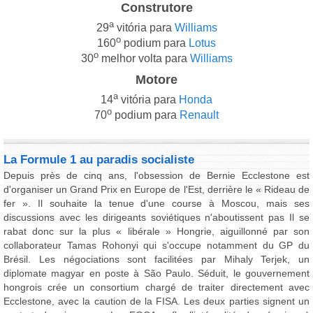
Construtore
a
29
vitória para
Williams
o
160
podium para
Lotus
o
30
melhor volta para
Williams
Motore
a
14
vitória para
Honda
o
70
podium para
Renault
La Formule 1 au paradis socialiste
Depuis près de cinq ans, l'obsession de Bernie Ecclestone est
d'organiser un Grand Prix en Europe de l'Est, derrière le « Rideau de
fer ». Il souhaite la tenue d'une course à Moscou, mais ses
discussions avec les dirigeants soviétiques n'aboutissent pas Il se
rabat donc sur la plus « libérale » Hongrie, aiguillonné par son
collaborateur Tamas Rohonyi qui s'occupe notamment du GP du
Brésil. Les négociations sont facilitées par Mihaly Terjek, un
diplomate magyar en poste à São Paulo. Séduit, le gouvernement
hongrois crée un consortium chargé de traiter directement avec
Ecclestone, avec la caution de la FISA. Les deux parties signent un