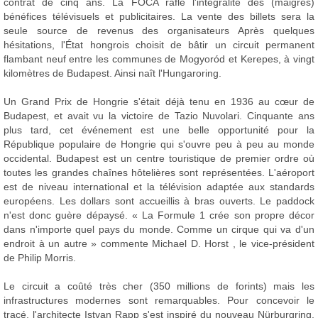
contrat de cinq ans. La FOCA rafle l'intégralité des (maigres)
bénéfices télévisuels et publicitaires. La vente des billets sera la
seule source de revenus des organisateurs Après quelques
hésitations, l'État hongrois choisit de bâtir un circuit permanent
flambant neuf entre les communes de Mogyoród et Kerepes, à vingt
kilomètres de Budapest. Ainsi naît l'Hungaroring.
Un Grand Prix de Hongrie s'était déjà tenu en 1936 au cœur de
Budapest, et avait vu la victoire de Tazio Nuvolari. Cinquante ans
plus tard, cet événement est une belle opportunité pour la
République populaire de Hongrie qui s'ouvre peu à peu au monde
occidental. Budapest est un centre touristique de premier ordre où
toutes les grandes chaînes hôtelières sont représentées. L'aéroport
est de niveau international et la télévision adaptée aux standards
européens. Les dollars sont accueillis à bras ouverts. Le paddock
n'est donc guère dépaysé. « La Formule 1 crée son propre décor
dans n'importe quel pays du monde. Comme un cirque qui va d'un
endroit à un autre » commente Michael D. Horst , le vice-président
de Philip Morris.
Le circuit a coûté très cher (350 millions de forints) mais les
infrastructures modernes sont remarquables. Pour concevoir le
tracé, l'architecte Istvan Rapp s'est inspiré du nouveau Nürburgring.