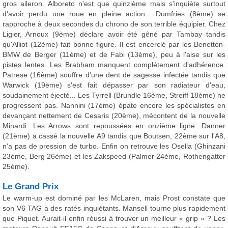
gros aileron. Alboreto n'est que quinzième mais s'inquiète surtout
d'avoir perdu une roue en pleine action... Dumfries (8ème) se
rapproche à deux secondes du chrono de son terrible équipier. Chez
Ligier, Arnoux (9ème) déclare avoir été gêné par Tambay tandis
qu'Alliot (12ème) fait bonne figure. Il est encerclé par les Benetton-
BMW de Berger (11ème) et de Fabi (13ème), peu à l'aise sur les
pistes lentes. Les Brabham manquent complétement d'adhérence.
Patrese (16ème) souffre d'une dent de sagesse infectée tandis que
Warwick (19ème) s'est fait dépasser par son radiateur d'eau,
soudainement éjecté... Les Tyrrell (Brundle 16ème, Streiff 18ème) ne
progressent pas. Nannini (17ème) épate encore les spécialistes en
devançant nettement de Cesaris (20ème), mécontent de la nouvelle
Minardi. Les Arrows sont repoussées en onzième ligne: Danner
(21ème) a cassé la nouvelle A9 tandis que Boutsen, 22ème sur l'A8,
n'a pas de pression de turbo. Enfin on retrouve les Osella (Ghinzani
23ème, Berg 26ème) et les Zakspeed (Palmer 24ème, Rothengatter
25ème).
Le Grand Prix
Le warm-up est dominé par les McLaren, mais Prost constate que
son V6 TAG a des ratés inquiétants. Mansell tourne plus rapidement
que Piquet. Aurait-il enfin réussi à trouver un meilleur « grip » ? Les