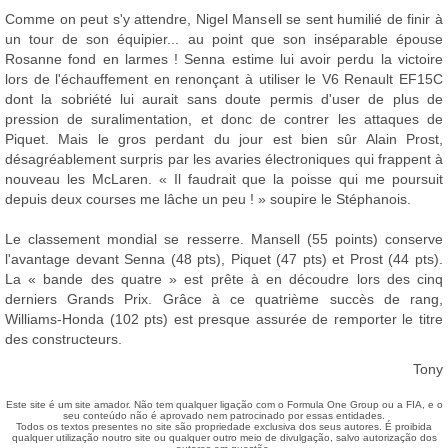
Comme on peut s'y attendre, Nigel Mansell se sent humilié de finir à
un tour de son équipier... au point que son inséparable épouse
Rosanne fond en larmes ! Senna estime lui avoir perdu la victoire
lors de l'échauffement en renonçant à utiliser le V6 Renault EF15C
dont la sobriété lui aurait sans doute permis d'user de plus de
pression de suralimentation, et donc de contrer les attaques de
Piquet. Mais le gros perdant du jour est bien sûr Alain Prost,
désagréablement surpris par les avaries électroniques qui frappent à
nouveau les McLaren. « Il faudrait que la poisse qui me poursuit
depuis deux courses me lâche un peu ! » soupire le Stéphanois.
Le classement mondial se resserre. Mansell (55 points) conserve
l'avantage devant Senna (48 pts), Piquet (47 pts) et Prost (44 pts).
La « bande des quatre » est prête à en découdre lors des cinq
derniers Grands Prix. Grâce à ce quatrième succès de rang,
Williams-Honda (102 pts) est presque assurée de remporter le titre
des constructeurs.
Tony
Este site é um site amador. Não tem qualquer ligação com o Formula One Group ou a FIA, e o
seu conteúdo não é aprovado nem patrocinado por essas entidades.
Todos os textos presentes no site são propriedade exclusiva dos seus autores. É proibida
qualquer utilização noutro site ou qualquer outro meio de divulgação, salvo autorização dos