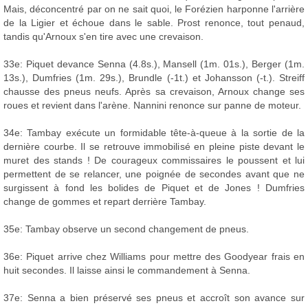
Mais, déconcentré par on ne sait quoi, le Forézien harponne l'arrière
de la Ligier et échoue dans le sable. Prost renonce, tout penaud,
tandis qu'Arnoux s'en tire avec une crevaison.
33e: Piquet devance Senna (4.8s.), Mansell (1m. 01s.), Berger (1m.
13s.), Dumfries (1m. 29s.), Brundle (-1t.) et Johansson (-t.). Streiff
chausse des pneus neufs. Après sa crevaison, Arnoux change ses
roues et revient dans l'arène. Nannini renonce sur panne de moteur.
34e: Tambay exécute un formidable tête-à-queue à la sortie de la
dernière courbe. Il se retrouve immobilisé en pleine piste devant le
muret des stands ! De courageux commissaires le poussent et lui
permettent de se relancer, une poignée de secondes avant que ne
surgissent à fond les bolides de Piquet et de Jones ! Dumfries
change de gommes et repart derrière Tambay.
35e: Tambay observe un second changement de pneus.
36e: Piquet arrive chez Williams pour mettre des Goodyear frais en
huit secondes. Il laisse ainsi le commandement à Senna.
37e: Senna a bien préservé ses pneus et accroît son avance sur