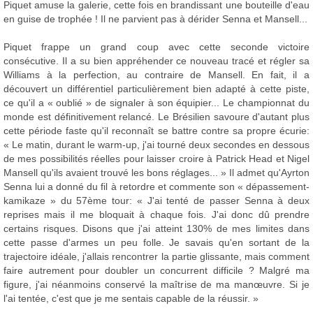
Piquet amuse la galerie, cette fois en brandissant une bouteille d'eau
en guise de trophée ! Il ne parvient pas à dérider Senna et Mansell...
Piquet frappe un grand coup avec cette seconde victoire
consécutive. Il a su bien appréhender ce nouveau tracé et régler sa
Williams à la perfection, au contraire de Mansell. En fait, il a
découvert un différentiel particulièrement bien adapté à cette piste,
ce qu'il a « oublié » de signaler à son équipier... Le championnat du
monde est définitivement relancé. Le Brésilien savoure d'autant plus
cette période faste qu'il reconnaît se battre contre sa propre écurie:
« Le matin, durant le warm-up, j'ai tourné deux secondes en dessous
de mes possibilités réelles pour laisser croire à Patrick Head et Nigel
Mansell qu'ils avaient trouvé les bons réglages... » Il admet qu'Ayrton
Senna lui a donné du fil à retordre et commente son « dépassement-
kamikaze » du 57ème tour: « J'ai tenté de passer Senna à deux
reprises mais il me bloquait à chaque fois. J'ai donc dû prendre
certains risques. Disons que j'ai atteint 130% de mes limites dans
cette passe d'armes un peu folle. Je savais qu'en sortant de la
trajectoire idéale, j'allais rencontrer la partie glissante, mais comment
faire autrement pour doubler un concurrent difficile ? Malgré ma
figure, j'ai néanmoins conservé la maîtrise de ma manœuvre. Si je
l'ai tentée, c'est que je me sentais capable de la réussir. »