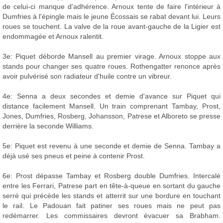
de celui-ci manque d'adhérence. Arnoux tente de faire l'intérieur à
Dumfries à l'épingle mais le jeune Écossais se rabat devant lui. Leurs
roues se touchent. La valve de la roue avant-gauche de la Ligier est
endommagée et Arnoux ralentit.
3e: Piquet déborde Mansell au premier virage. Arnoux stoppe aux
stands pour changer ses quatre roues. Rothengatter renonce après
avoir pulvérisé son radiateur d'huile contre un vibreur.
4e: Senna a deux secondes et demie d'avance sur Piquet qui
distance facilement Mansell. Un train comprenant Tambay, Prost,
Jones, Dumfries, Rosberg, Johansson, Patrese et Alboreto se presse
derrière la seconde Williams.
5e: Piquet est revenu à une seconde et demie de Senna. Tambay a
déjà usé ses pneus et peine à contenir Prost.
6e: Prost dépasse Tambay et Rosberg double Dumfries. Intercalé
entre les Ferrari, Patrese part en tête-à-queue en sortant du gauche
serré qui précède les stands et atterrit sur une bordure en touchant
le rail. Le Padouan fait patiner ses roues mais ne peut pas
redémarrer. Les commissaires devront évacuer sa Brabham.