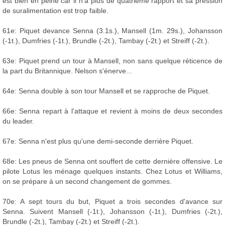
est bien en peine car il n'a plus de quatrième rapport et sa pression
de suralimentation est trop faible.
61e: Piquet devance Senna (3.1s.), Mansell (1m. 29s.), Johansson
(-1t.), Dumfries (-1t.), Brundle (-2t.), Tambay (-2t.) et Streiff (-2t.).
63e: Piquet prend un tour à Mansell, non sans quelque réticence de
la part du Britannique. Nelson s'énerve...
64e: Senna double à son tour Mansell et se rapproche de Piquet.
66e: Senna repart à l'attaque et revient à moins de deux secondes
du leader.
67e: Senna n'est plus qu'une demi-seconde derrière Piquet.
68e: Les pneus de Senna ont souffert de cette dernière offensive. Le
pilote Lotus les ménage quelques instants. Chez Lotus et Williams,
on se prépare à un second changement de gommes.
70e: A sept tours du but, Piquet a trois secondes d'avance sur
Senna. Suivent Mansell (-1t.), Johansson (-1t.), Dumfries (-2t.),
Brundle (-2t.), Tambay (-2t.) et Streiff (-2t.).