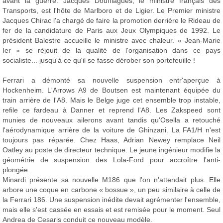
avant la guerre. Jacques Douffiagues, le ministre français des
Transports, est l'hôte de Marlboro et de Ligier. Le Premier ministre
Jacques Chirac l'a chargé de faire la promotion derrière le Rideau de
fer de la candidature de Paris aux Jeux Olympiques de 1992. Le
président Balestre accueille le ministre avec chaleur. « Jean-Marie
Ier » se réjouit de la qualité de l'organisation dans ce pays
socialiste... jusqu'à ce qu'il se fasse dérober son portefeuille !
Ferrari a démonté sa nouvelle suspension entr'aperçue à
Hockenheim. L'Arrows A9 de Boutsen est maintenant équipée du
train arrière de l'A8. Mais le Belge juge cet ensemble trop instable,
refile ce fardeau à Danner et reprend l'A8. Les Zakspeed sont
munies de nouveaux ailerons avant tandis qu'Osella a retouché
l'aérodynamique arrière de la voiture de Ghinzani. La FA1/H n'est
toujours pas réparée. Chez Haas, Adrian Newey remplace Neil
Oatley au poste de directeur technique. Le jeune ingénieur modifie la
géométrie de suspension des Lola-Ford pour accroître l'anti-
plongée.
Minardi présente sa nouvelle M186 que l'on n'attendait plus. Elle
arbore une coque en carbone « bossue », un peu similaire à celle de
la Ferrari 186. Une suspension inédite devait agrémenter l'ensemble,
mais elle s'est cassée en essais et est remisée pour le moment. Seul
Andrea de Cesaris conduit ce nouveau modèle.