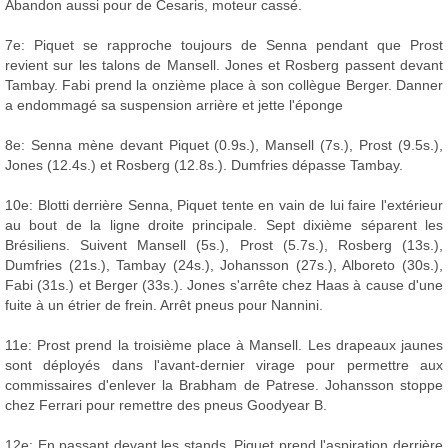
Abandon aussi pour de Cesaris, moteur cassé.
7e: Piquet se rapproche toujours de Senna pendant que Prost
revient sur les talons de Mansell. Jones et Rosberg passent devant
Tambay. Fabi prend la onzième place à son collègue Berger. Danner
a endommagé sa suspension arrière et jette l'éponge
8e: Senna mène devant Piquet (0.9s.), Mansell (7s.), Prost (9.5s.),
Jones (12.4s.) et Rosberg (12.8s.). Dumfries dépasse Tambay.
10e: Blotti derrière Senna, Piquet tente en vain de lui faire l'extérieur
au bout de la ligne droite principale. Sept dixième séparent les
Brésiliens. Suivent Mansell (5s.), Prost (5.7s.), Rosberg (13s.),
Dumfries (21s.), Tambay (24s.), Johansson (27s.), Alboreto (30s.),
Fabi (31s.) et Berger (33s.). Jones s'arrête chez Haas à cause d'une
fuite à un étrier de frein. Arrêt pneus pour Nannini.
11e: Prost prend la troisième place à Mansell. Les drapeaux jaunes
sont déployés dans l'avant-dernier virage pour permettre aux
commissaires d'enlever la Brabham de Patrese. Johansson stoppe
chez Ferrari pour remettre des pneus Goodyear B.
12e: En passant devant les stands, Piquet prend l'aspiration derrière