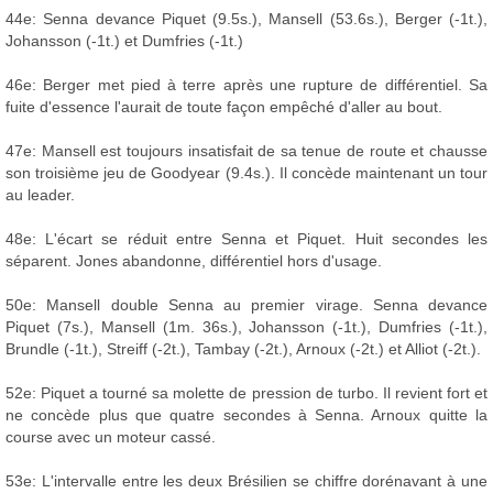
44e: Senna devance Piquet (9.5s.), Mansell (53.6s.), Berger (-1t.),
Johansson (-1t.) et Dumfries (-1t.)
46e: Berger met pied à terre après une rupture de différentiel. Sa
fuite d'essence l'aurait de toute façon empêché d'aller au bout.
47e: Mansell est toujours insatisfait de sa tenue de route et chausse
son troisième jeu de Goodyear (9.4s.). Il concède maintenant un tour
au leader.
48e: L'écart se réduit entre Senna et Piquet. Huit secondes les
séparent. Jones abandonne, différentiel hors d'usage.
50e: Mansell double Senna au premier virage. Senna devance
Piquet (7s.), Mansell (1m. 36s.), Johansson (-1t.), Dumfries (-1t.),
Brundle (-1t.), Streiff (-2t.), Tambay (-2t.), Arnoux (-2t.) et Alliot (-2t.).
52e: Piquet a tourné sa molette de pression de turbo. Il revient fort et
ne concède plus que quatre secondes à Senna. Arnoux quitte la
course avec un moteur cassé.
53e: L'intervalle entre les deux Brésilien se chiffre dorénavant à une