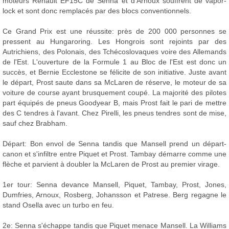
moteurs Renault EF15C de Senna et d'Arnoux souffrent de vapor-
lock et sont donc remplacés par des blocs conventionnels.
Ce Grand Prix est une réussite: près de 200 000 personnes se
pressent au Hungaroring. Les Hongrois sont rejoints par des
Autrichiens, des Polonais, des Tchécoslovaques voire des Allemands
de l'Est. L'ouverture de la Formule 1 au Bloc de l'Est est donc un
succès, et Bernie Ecclestone se félicite de son initiative. Juste avant
le départ, Prost saute dans sa McLaren de réserve, le moteur de sa
voiture de course ayant brusquement coupé. La majorité des pilotes
part équipés de pneus Goodyear B, mais Prost fait le pari de mettre
des C tendres à l'avant. Chez Pirelli, les pneus tendres sont de mise,
sauf chez Brabham.
Départ: Bon envol de Senna tandis que Mansell prend un départ-
canon et s'infiltre entre Piquet et Prost. Tambay démarre comme une
flèche et parvient à doubler la McLaren de Prost au premier virage.
1er tour: Senna devance Mansell, Piquet, Tambay, Prost, Jones,
Dumfries, Arnoux, Rosberg, Johansson et Patrese. Berg regagne le
stand Osella avec un turbo en feu.
2e: Senna s'échappe tandis que Piquet menace Mansell. La Williams