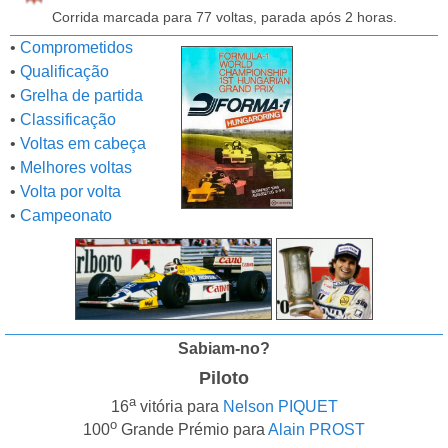
Corrida marcada para 77 voltas, parada após 2 horas.
•
Comprometidos
•
Qualificação
•
Grelha de partida
•
Classificação
•
Voltas em cabeça
•
Melhores voltas
•
Volta por volta
•
Campeonato
Sabiam-no?
Piloto
a
16
vitória para
Nelson PIQUET
o
100
Grande Prémio para
Alain PROST