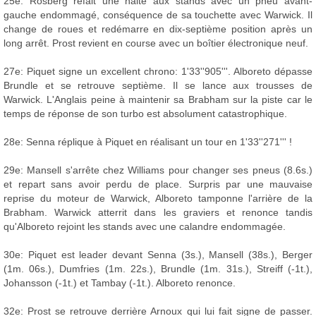
25e: Rosberg refait une halte aux stands avec un pneu avant-
gauche endommagé, conséquence de sa touchette avec Warwick. Il
change de roues et redémarre en dix-septième position après un
long arrêt. Prost revient en course avec un boîtier électronique neuf.
27e: Piquet signe un excellent chrono: 1'33''905'''. Alboreto dépasse
Brundle et se retrouve septième. Il se lance aux trousses de
Warwick. L'Anglais peine à maintenir sa Brabham sur la piste car le
temps de réponse de son turbo est absolument catastrophique.
28e: Senna réplique à Piquet en réalisant un tour en 1'33''271''' !
29e: Mansell s'arrête chez Williams pour changer ses pneus (8.6s.)
et repart sans avoir perdu de place. Surpris par une mauvaise
reprise du moteur de Warwick, Alboreto tamponne l'arrière de la
Brabham. Warwick atterrit dans les graviers et renonce tandis
qu'Alboreto rejoint les stands avec une calandre endommagée.
30e: Piquet est leader devant Senna (3s.), Mansell (38s.), Berger
(1m. 06s.), Dumfries (1m. 22s.), Brundle (1m. 31s.), Streiff (-1t.),
Johansson (-1t.) et Tambay (-1t.). Alboreto renonce.
32e: Prost se retrouve derrière Arnoux qui lui fait signe de passer.