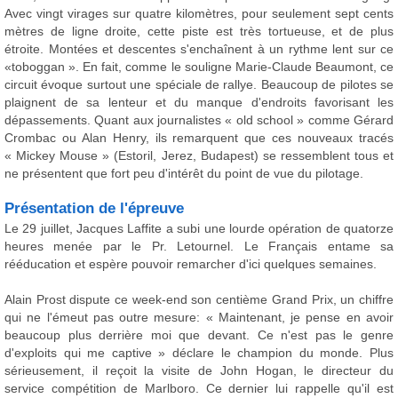
Avec vingt virages sur quatre kilomètres, pour seulement sept cents
mètres de ligne droite, cette piste est très tortueuse, et de plus
étroite. Montées et descentes s'enchaînent à un rythme lent sur ce
«toboggan ». En fait, comme le souligne Marie-Claude Beaumont, ce
circuit évoque surtout une spéciale de rallye. Beaucoup de pilotes se
plaignent de sa lenteur et du manque d'endroits favorisant les
dépassements. Quant aux journalistes « old school » comme Gérard
Crombac ou Alan Henry, ils remarquent que ces nouveaux tracés
« Mickey Mouse » (Estoril, Jerez, Budapest) se ressemblent tous et
ne présentent que fort peu d'intérêt du point de vue du pilotage.
Présentation de l'épreuve
Le 29 juillet, Jacques Laffite a subi une lourde opération de quatorze
heures menée par le Pr. Letournel. Le Français entame sa
rééducation et espère pouvoir remarcher d'ici quelques semaines.
Alain Prost dispute ce week-end son centième Grand Prix, un chiffre
qui ne l'émeut pas outre mesure: « Maintenant, je pense en avoir
beaucoup plus derrière moi que devant. Ce n'est pas le genre
d'exploits qui me captive » déclare le champion du monde. Plus
sérieusement, il reçoit la visite de John Hogan, le directeur du
service compétition de Marlboro. Ce dernier lui rappelle qu'il est