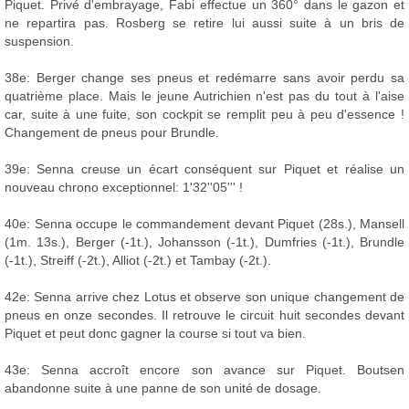
Piquet. Privé d'embrayage, Fabi effectue un 360° dans le gazon et
ne repartira pas. Rosberg se retire lui aussi suite à un bris de
suspension.
38e: Berger change ses pneus et redémarre sans avoir perdu sa
quatrième place. Mais le jeune Autrichien n'est pas du tout à l'aise
car, suite à une fuite, son cockpit se remplit peu à peu d'essence !
Changement de pneus pour Brundle.
39e: Senna creuse un écart conséquent sur Piquet et réalise un
nouveau chrono exceptionnel: 1'32''05''' !
40e: Senna occupe le commandement devant Piquet (28s.), Mansell
(1m. 13s.), Berger (-1t.), Johansson (-1t.), Dumfries (-1t.), Brundle
(-1t.), Streiff (-2t.), Alliot (-2t.) et Tambay (-2t.).
42e: Senna arrive chez Lotus et observe son unique changement de
pneus en onze secondes. Il retrouve le circuit huit secondes devant
Piquet et peut donc gagner la course si tout va bien.
43e: Senna accroît encore son avance sur Piquet. Boutsen
abandonne suite à une panne de son unité de dosage.