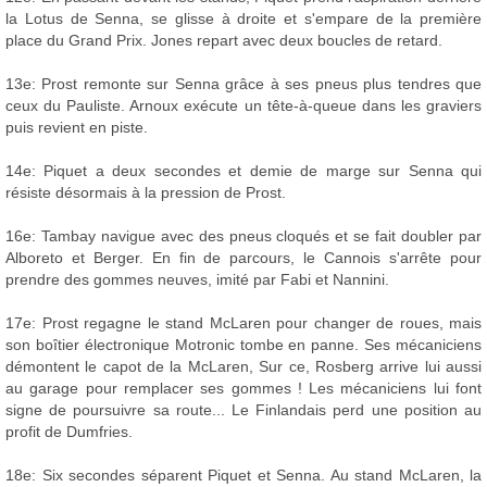
la Lotus de Senna, se glisse à droite et s'empare de la première
place du Grand Prix. Jones repart avec deux boucles de retard.
13e: Prost remonte sur Senna grâce à ses pneus plus tendres que
ceux du Pauliste. Arnoux exécute un tête-à-queue dans les graviers
puis revient en piste.
14e: Piquet a deux secondes et demie de marge sur Senna qui
résiste désormais à la pression de Prost.
16e: Tambay navigue avec des pneus cloqués et se fait doubler par
Alboreto et Berger. En fin de parcours, le Cannois s'arrête pour
prendre des gommes neuves, imité par Fabi et Nannini.
17e: Prost regagne le stand McLaren pour changer de roues, mais
son boîtier électronique Motronic tombe en panne. Ses mécaniciens
démontent le capot de la McLaren, Sur ce, Rosberg arrive lui aussi
au garage pour remplacer ses gommes ! Les mécaniciens lui font
signe de poursuivre sa route... Le Finlandais perd une position au
profit de Dumfries.
18e: Six secondes séparent Piquet et Senna. Au stand McLaren, la