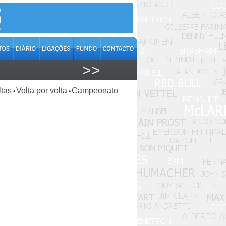
>>
ltas
Volta por volta
Campeonato
•
•