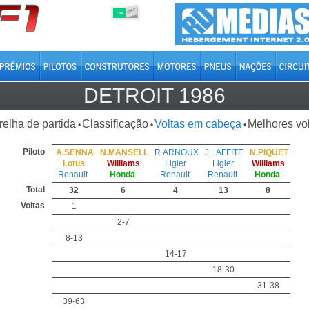
OFF
ON
DETROIT 1986
relha de partida
Classificação
Voltas em cabeça
Melhores vo
•
•
•
Piloto
A.SENNA
N.MANSELL
R.ARNOUX
J.LAFFITE
N.PIQUET
Lotus
Williams
Ligier
Ligier
Williams
Renault
Honda
Renault
Renault
Honda
Total
32
6
4
13
8
Voltas
1
2-7
8-13
14-17
18-30
31-38
39-63