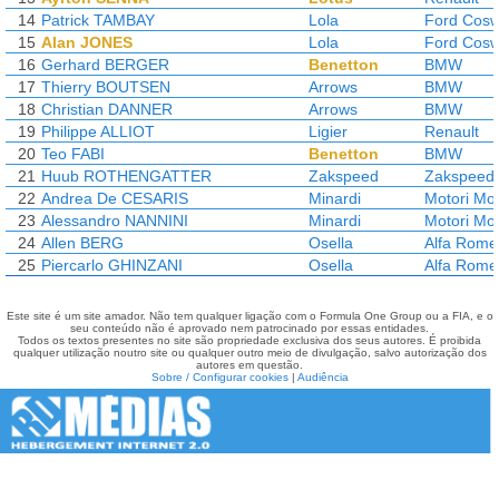
14
Patrick TAMBAY
Lola
Ford Cosw
15
Alan JONES
Lola
Ford Cosw
16
Gerhard BERGER
Benetton
BMW
17
Thierry BOUTSEN
Arrows
BMW
18
Christian DANNER
Arrows
BMW
19
Philippe ALLIOT
Ligier
Renault
20
Teo FABI
Benetton
BMW
21
Huub ROTHENGATTER
Zakspeed
Zakspeed
22
Andrea De CESARIS
Minardi
Motori Mo
23
Alessandro NANNINI
Minardi
Motori Mo
24
Allen BERG
Osella
Alfa Rome
25
Piercarlo GHINZANI
Osella
Alfa Rome
Este site é um site amador. Não tem qualquer ligação com o Formula One Group ou a FIA, e o
seu conteúdo não é aprovado nem patrocinado por essas entidades.
Todos os textos presentes no site são propriedade exclusiva dos seus autores. É proibida
qualquer utilização noutro site ou qualquer outro meio de divulgação, salvo autorização dos
autores em questão.
Sobre / Configurar cookies
|
Audiência