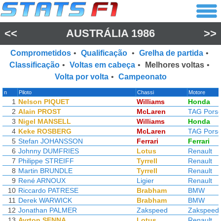
<<
AUSTRÁLIA 1986
>>
Comprometidos
•
Qualificação
•
Grelha de partida
•
Classificação
•
Voltas em cabeça
•
Melhores voltas
•
Volta por volta
•
Campeonato
n
Piloto
Chassi
Motore
1
Nelson PIQUET
Williams
Honda
2
Alain PROST
McLaren
TAG Pors
3
Nigel MANSELL
Williams
Honda
4
Keke ROSBERG
McLaren
TAG Pors
5
Stefan JOHANSSON
Ferrari
Ferrari
6
Johnny DUMFRIES
Lotus
Renault
7
Philippe STREIFF
Tyrrell
Renault
8
Martin BRUNDLE
Tyrrell
Renault
9
René ARNOUX
Ligier
Renault
10
Riccardo PATRESE
Brabham
BMW
11
Derek WARWICK
Brabham
BMW
12
Jonathan PALMER
Zakspeed
Zakspeed
13
Ayrton SENNA
Lotus
Renault