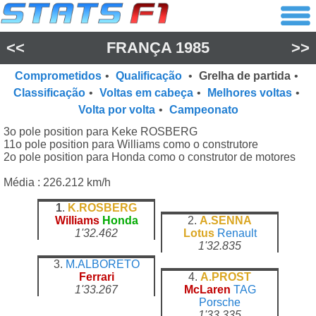
<<
FRANÇA 1985
>>
Comprometidos
•
Qualificação
•
Grelha de partida
•
Classificação
•
Voltas em cabeça
•
Melhores voltas
•
Volta por volta
•
Campeonato
3o pole position para Keke ROSBERG
11o pole position para Williams como o construtore
2o pole position para Honda como o construtor de motores
Média : 226.212 km/h
1
.
K.ROSBERG
Williams
Honda
2.
A.SENNA
1'32.462
Lotus
Renault
1'32.835
3.
M.ALBORETO
Ferrari
4.
A.PROST
1'33.267
McLaren
TAG
Porsche
1'33.335