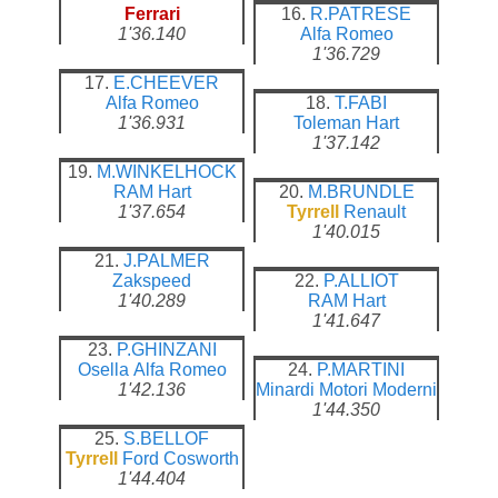
Ferrari
16.
R.PATRESE
1'36.140
Alfa Romeo
1'36.729
17.
E.CHEEVER
Alfa Romeo
18.
T.FABI
1'36.931
Toleman
Hart
1'37.142
19.
M.WINKELHOCK
RAM
Hart
20.
M.BRUNDLE
1'37.654
Tyrrell
Renault
1'40.015
21.
J.PALMER
Zakspeed
22.
P.ALLIOT
1'40.289
RAM
Hart
1'41.647
23.
P.GHINZANI
Osella
Alfa Romeo
24.
P.MARTINI
1'42.136
Minardi
Motori Moderni
1'44.350
25.
S.BELLOF
Tyrrell
Ford Cosworth
1'44.404