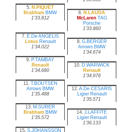
5.
N.PIQUET
Brabham
BMW
6.
N.LAUDA
1'33.812
McLaren
TAG
Porsche
1'33.860
7.
E.De ANGELIS
Lotus
Renault
8.
G.BERGER
1'34.022
Arrows
BMW
1'34.674
9.
P.TAMBAY
Renault
10.
D.WARWICK
1'34.680
Renault
1'34.976
11.
T.BOUTSEN
Arrows
BMW
12.
A.De CESARIS
1'35.488
Ligier
Renault
1'35.571
13.
M.SURER
Brabham
BMW
14.
J.LAFFITE
1'35.572
Ligier
Renault
1'36.133
15.
S.JOHANSSON