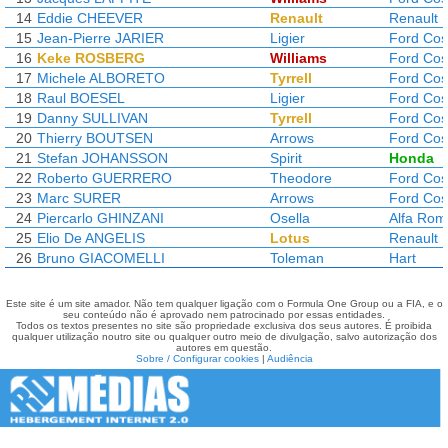
14
Eddie CHEEVER
Renault
Renault
15
Jean-Pierre JARIER
Ligier
Ford Cos
16
Keke ROSBERG
Williams
Ford Cos
17
Michele ALBORETO
Tyrrell
Ford Cos
18
Raul BOESEL
Ligier
Ford Cos
19
Danny SULLIVAN
Tyrrell
Ford Cos
20
Thierry BOUTSEN
Arrows
Ford Cos
21
Stefan JOHANSSON
Spirit
Honda
22
Roberto GUERRERO
Theodore
Ford Cos
23
Marc SURER
Arrows
Ford Cos
24
Piercarlo GHINZANI
Osella
Alfa Ro
25
Elio De ANGELIS
Lotus
Renault
26
Bruno GIACOMELLI
Toleman
Hart
Este site é um site amador. Não tem qualquer ligação com o Formula One Group ou a FIA, e o
seu conteúdo não é aprovado nem patrocinado por essas entidades.
Todos os textos presentes no site são propriedade exclusiva dos seus autores. É proibida
qualquer utilização noutro site ou qualquer outro meio de divulgação, salvo autorização dos
autores em questão.
Sobre / Configurar cookies
|
Audiência