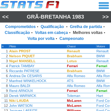
<<
GRÃ-BRETANHA 1983
>>
Comprometidos
•
Qualificação
•
Grelha de partida
•
Classificação
•
Voltas em cabeça
•
Melhores voltas
•
Volta por volta
•
Campeonato
n
Piloto
Chassi
Motore
1
Alain PROST
Renault
Renault
2
Nelson PIQUET
Brabham
BMW
3
Nigel MANSELL
Lotus
Renault
4
Patrick TAMBAY
Ferrari
Ferrari
5
Riccardo PATRESE
Brabham
BMW
6
Andrea De CESARIS
Alfa Romeo
Alfa Ro
7
Manfred WINKELHOCK
ATS
BMW
8
Mauro BALDI
Alfa Romeo
Alfa Ro
9
René ARNOUX
Ferrari
Ferrari
10
Derek WARWICK
Toleman
Hart
11
Niki LAUDA
McLaren
Ford Cos
12
John WATSON
McLaren
Ford Cos
13
Jacques LAFFITE
Williams
Ford Cos