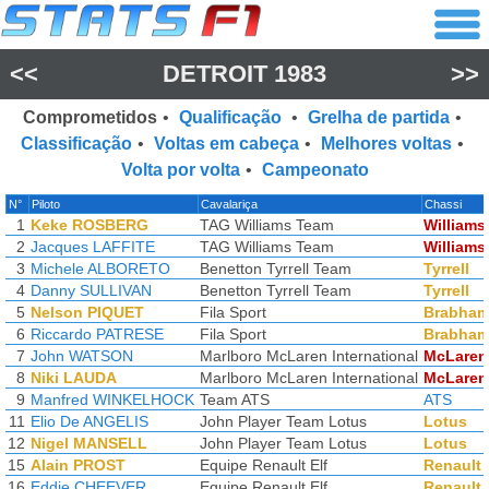
<<
DETROIT 1983
>>
Comprometidos
•
Qualificação
•
Grelha de partida
•
Classificação
•
Voltas em cabeça
•
Melhores voltas
•
Volta por volta
•
Campeonato
N°
Piloto
Cavalariça
Chassi
1
Keke ROSBERG
TAG Williams Team
Williams
2
Jacques LAFFITE
TAG Williams Team
Williams
3
Michele ALBORETO
Benetton Tyrrell Team
Tyrrell
4
Danny SULLIVAN
Benetton Tyrrell Team
Tyrrell
5
Nelson PIQUET
Fila Sport
Brabha
6
Riccardo PATRESE
Fila Sport
Brabha
7
John WATSON
Marlboro McLaren International
McLaren
8
Niki LAUDA
Marlboro McLaren International
McLaren
9
Manfred WINKELHOCK
Team ATS
ATS
11
Elio De ANGELIS
John Player Team Lotus
Lotus
12
Nigel MANSELL
John Player Team Lotus
Lotus
15
Alain PROST
Equipe Renault Elf
Renault
16
Eddie CHEEVER
Equipe Renault Elf
Renault