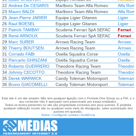
22
Andrea De CESARIS
Marlboro Team Alfa Romeo
Alfa Rom
23
Mauro BALDI
Marlboro Team Alfa Romeo
Alfa Rom
25
Jean-Pierre JARIER
Equipe Ligier Gitanes
Ligier
26
Raul BOESEL
Equipe Ligier Gitanes
Ligier
27
Patrick TAMBAY
Scuderia Ferrari SpA SEFAC
Ferrari
28
René ARNOUX
Scuderia Ferrari SpA SEFAC
Ferrari
29
Marc SURER
Arrows Racing Team
Arrows
30
Thierry BOUTSEN
Arrows Racing Team
Arrows
31
Corrado FABI
Osella Squadra Corse
Osella
32
Piercarlo GHINZANI
Osella Squadra Corse
Osella
33
Roberto GUERRERO
Theodore Racing Team
Theodor
34
Johnny CECOTTO
Theodore Racing Team
Theodor
35
Derek WARWICK
Candy Toleman Motorsport
Toleman
36
Bruno GIACOMELLI
Candy Toleman Motorsport
Toleman
Este site é um site amador. Não tem qualquer ligação com o Formula One Group ou a FIA, e o
seu conteúdo não é aprovado nem patrocinado por essas entidades.
Todos os textos presentes no site são propriedade exclusiva dos seus autores. É proibida
qualquer utilização noutro site ou qualquer outro meio de divulgação, salvo autorização dos
autores em questão.
Sobre / Configurar cookies
|
Audiência