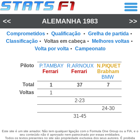
<<
ALEMANHA 1983
>>
Comprometidos
•
Qualificação
•
Grelha de partida
•
Classificação
•
Voltas em cabeça
•
Melhores voltas
•
Volta por volta
•
Campeonato
Piloto
P.TAMBAY
R.ARNOUX
N.PIQUET
Ferrari
Ferrari
Brabham
BMW
Total
1
37
7
Voltas
1
2-23
24-30
31-45
Este site é um site amador. Não tem qualquer ligação com o Formula One Group ou a FIA, e o
seu conteúdo não é aprovado nem patrocinado por essas entidades.
Todos os textos presentes no site são propriedade exclusiva dos seus autores. É proibida