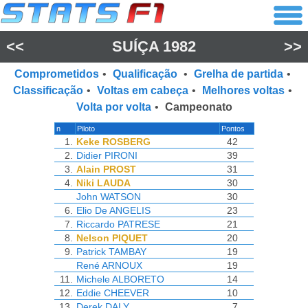
<<
SUÍÇA 1982
>>
Comprometidos
•
Qualificação
•
Grelha de partida
•
Classificação
•
Voltas em cabeça
•
Melhores voltas
•
Volta por volta
•
Campeonato
n
Piloto
Pontos
1.
Keke ROSBERG
42
2.
Didier PIRONI
39
3.
Alain PROST
31
4.
Niki LAUDA
30
John WATSON
30
6.
Elio De ANGELIS
23
7.
Riccardo PATRESE
21
8.
Nelson PIQUET
20
9.
Patrick TAMBAY
19
René ARNOUX
19
11.
Michele ALBORETO
14
12.
Eddie CHEEVER
10
13.
Derek DALY
7