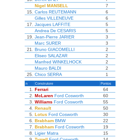
Nigel MANSELL
7
15.
Carlos REUTEMANN
6
Gilles VILLENEUVE
6
17.
Jacques LAFFITE
5
Andrea De CESARIS
5
19.
Jean-Pierre JARIER
3
Marc SURER
3
21.
Bruno GIACOMELLI
2
Eliseo SALAZAR
2
Manfred WINKELHOCK
2
Mauro BALDI
2
25.
Chico SERRA
1
n
Construtore
Pontos
1.
Ferrari
64
2.
McLaren
Ford Cosworth
60
3.
Williams
Ford Cosworth
55
4.
Renault
50
5.
Lotus
Ford Cosworth
30
6.
Brabham
BMW
22
7.
Brabham
Ford Cosworth
19
8.
Ligier
Matra
15
9.
Tyrrell
Ford Cosworth
14