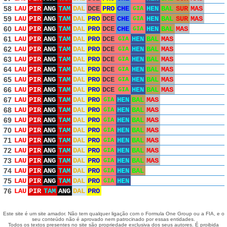
58
LAU
PIR
ANG
TAM
DAL
DCE
PRO
CHE
HEN
BAL
SUR
MAS
GIA
59
LAU
PIR
ANG
TAM
DAL
PRO
DCE
CHE
HEN
BAL
SUR
MAS
GIA
60
LAU
PIR
ANG
TAM
DAL
PRO
DCE
CHE
HEN
BAL
MAS
GIA
61
LAU
PIR
ANG
TAM
DAL
PRO
DCE
HEN
BAL
MAS
GIA
62
LAU
PIR
ANG
TAM
DAL
PRO
DCE
HEN
BAL
MAS
GIA
63
LAU
PIR
ANG
TAM
DAL
PRO
DCE
HEN
BAL
MAS
GIA
64
LAU
PIR
ANG
TAM
DAL
PRO
DCE
HEN
BAL
MAS
GIA
65
LAU
PIR
ANG
TAM
DAL
PRO
DCE
HEN
BAL
MAS
GIA
66
LAU
PIR
ANG
TAM
DAL
PRO
DCE
HEN
BAL
MAS
GIA
67
LAU
PIR
ANG
TAM
DAL
PRO
HEN
BAL
MAS
GIA
68
LAU
PIR
ANG
TAM
DAL
PRO
HEN
BAL
MAS
GIA
69
LAU
PIR
ANG
TAM
DAL
PRO
HEN
BAL
MAS
GIA
70
LAU
PIR
ANG
TAM
DAL
PRO
HEN
BAL
MAS
GIA
71
LAU
PIR
ANG
TAM
DAL
PRO
HEN
BAL
MAS
GIA
72
LAU
PIR
ANG
TAM
DAL
PRO
HEN
BAL
MAS
GIA
73
LAU
PIR
ANG
TAM
DAL
PRO
HEN
BAL
MAS
GIA
74
LAU
PIR
ANG
TAM
DAL
PRO
HEN
BAL
GIA
75
LAU
PIR
ANG
TAM
DAL
PRO
HEN
GIA
76
LAU
PIR
TAM
ANG
DAL
PRO
Este site é um site amador. Não tem qualquer ligação com o Formula One Group ou a FIA, e o
seu conteúdo não é aprovado nem patrocinado por essas entidades.
Todos os textos presentes no site são propriedade exclusiva dos seus autores. É proibida