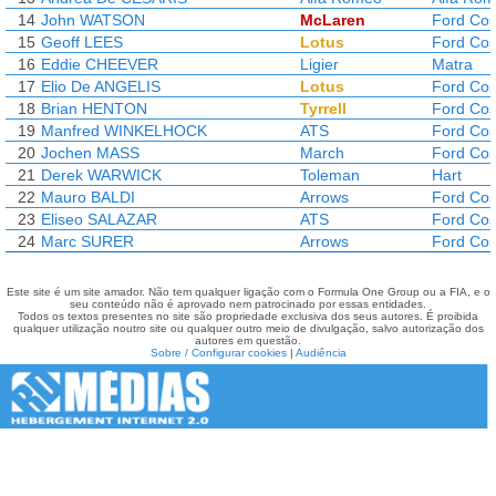
14
John WATSON
McLaren
Ford Cos
15
Geoff LEES
Lotus
Ford Cos
16
Eddie CHEEVER
Ligier
Matra
17
Elio De ANGELIS
Lotus
Ford Cos
18
Brian HENTON
Tyrrell
Ford Cos
19
Manfred WINKELHOCK
ATS
Ford Cos
20
Jochen MASS
March
Ford Cos
21
Derek WARWICK
Toleman
Hart
22
Mauro BALDI
Arrows
Ford Cos
23
Eliseo SALAZAR
ATS
Ford Cos
24
Marc SURER
Arrows
Ford Cos
Este site é um site amador. Não tem qualquer ligação com o Formula One Group ou a FIA, e o
seu conteúdo não é aprovado nem patrocinado por essas entidades.
Todos os textos presentes no site são propriedade exclusiva dos seus autores. É proibida
qualquer utilização noutro site ou qualquer outro meio de divulgação, salvo autorização dos
autores em questão.
Sobre / Configurar cookies
|
Audiência