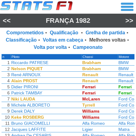
<<
FRANÇA 1982
>>
Comprometidos
•
Qualificação
•
Grelha de partida
•
Classificação
•
Voltas em cabeça
•
Melhores voltas
•
Volta por volta
•
Campeonato
n
Piloto
Chassi
Motore
1
Riccardo PATRESE
Brabham
BMW
2
Nelson PIQUET
Brabham
BMW
3
René ARNOUX
Renault
Renault
4
Alain PROST
Renault
Renault
5
Didier PIRONI
Ferrari
Ferrari
6
Patrick TAMBAY
Ferrari
Ferrari
7
Niki LAUDA
McLaren
Ford Cos
8
Michele ALBORETO
Tyrrell
Ford Cos
9
Derek DALY
Williams
Ford Cos
10
Keke ROSBERG
Williams
Ford Cos
11
Bruno GIACOMELLI
Alfa Romeo
Alfa Ro
12
Jacques LAFFITE
Ligier
Matra
13
Andrea De CESARIS
Alfa Romeo
Alfa Ro