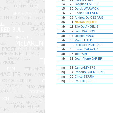
14
26
Jacques LAFFITE
15
35
Derek WARWICK
16
25
Eddie CHEEVER
ab
22
Andrea De CESARIS
ab
1
Nelson PIQUET
ab
11
Elio De ANGELIS
ab
7
John WATSON
ab
17
Jochen MASS
ab
30
Mauro BALDI
ab
2
Riccardo PATRESE
ab
10
Eliseo SALAZAR
ab
36
Teo FABI
ab
31
Jean-Pierre JARIER
nq
33
Jan LAMMERS
nq
14
Roberto GUERRERO
nq
20
Chico SERRA
nq
18
Raul BOESEL