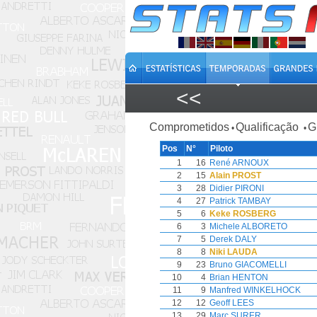
<<
Comprometidos
Qualificação
G
•
•
Pos
N°
Piloto
1
16
René ARNOUX
2
15
Alain PROST
3
28
Didier PIRONI
4
27
Patrick TAMBAY
5
6
Keke ROSBERG
6
3
Michele ALBORETO
7
5
Derek DALY
8
8
Niki LAUDA
9
23
Bruno GIACOMELLI
10
4
Brian HENTON
11
9
Manfred WINKELHOCK
12
12
Geoff LEES
13
29
Marc SURER