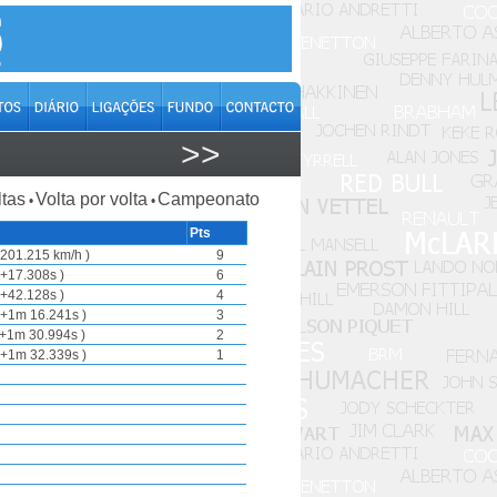
>>
ltas
Volta por volta
Campeonato
•
•
Pts
201.215 km/h )
9
+17.308s )
6
+42.128s )
4
+1m 16.241s )
3
+1m 30.994s )
2
+1m 32.339s )
1