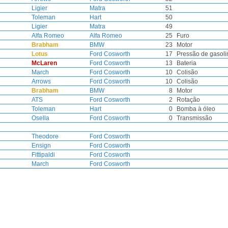
Ligier
Matra
51
Toleman
Hart
50
Ligier
Matra
49
Alfa Romeo
Alfa Romeo
25
Furo
Brabham
BMW
23
Motor
Lotus
Ford Cosworth
17
Pressão de gasoli
McLaren
Ford Cosworth
13
Bateria
March
Ford Cosworth
10
Colisão
Arrows
Ford Cosworth
10
Colisão
Brabham
BMW
8
Motor
ATS
Ford Cosworth
2
Rotação
Toleman
Hart
0
Bomba à óleo
Osella
Ford Cosworth
0
Transmissão
Theodore
Ford Cosworth
Ensign
Ford Cosworth
Fittipaldi
Ford Cosworth
March
Ford Cosworth