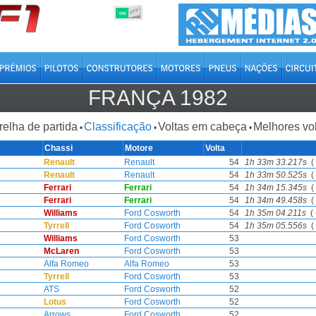
OFF
ON
FRANÇA 1982
relha de partida
Classificação
Voltas em cabeça
Melhores vo
•
•
•
Chassi
Motore
Volta
Renault
Renault
54
1h 33m 33.217s
( 
Renault
Renault
54
1h 33m 50.525s
( 
Ferrari
Ferrari
54
1h 34m 15.345s
( 
Ferrari
Ferrari
54
1h 34m 49.458s
( 
Williams
Ford Cosworth
54
1h 35m 04.211s
( 
Tyrrell
Ford Cosworth
54
1h 35m 05.556s
( 
Williams
Ford Cosworth
53
McLaren
Ford Cosworth
53
Alfa Romeo
Alfa Romeo
53
Tyrrell
Ford Cosworth
53
ATS
Ford Cosworth
52
Lotus
Ford Cosworth
52
Arrows
Ford Cosworth
52