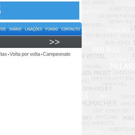
>>
ltas
Volta por volta
Campeonato
•
•