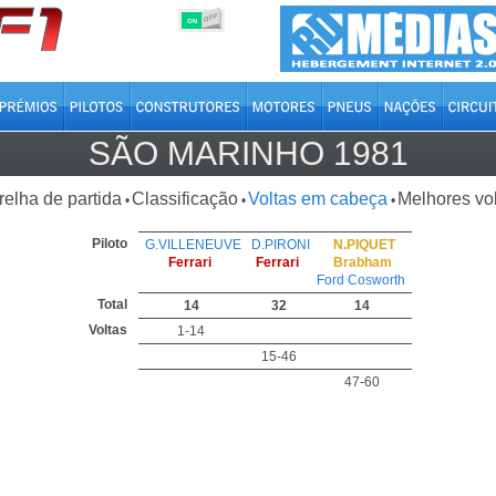
OFF
ON
SÃO MARINHO 1981
relha de partida
Classificação
Voltas em cabeça
Melhores vo
•
•
•
Piloto
G.VILLENEUVE
D.PIRONI
N.PIQUET
Ferrari
Ferrari
Brabham
Ford Cosworth
Total
14
32
14
Voltas
1-14
15-46
47-60