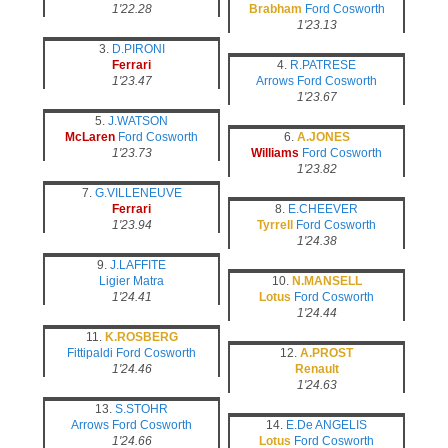
1'22.28
Brabham
Ford Cosworth
1'23.13
3.
D.PIRONI
Ferrari
4.
R.PATRESE
1'23.47
Arrows
Ford Cosworth
1'23.67
5.
J.WATSON
McLaren
Ford Cosworth
6.
A.JONES
1'23.73
Williams
Ford Cosworth
1'23.82
7.
G.VILLENEUVE
Ferrari
8.
E.CHEEVER
1'23.94
Tyrrell
Ford Cosworth
1'24.38
9.
J.LAFFITE
Ligier
Matra
10.
N.MANSELL
1'24.41
Lotus
Ford Cosworth
1'24.44
11.
K.ROSBERG
Fittipaldi
Ford Cosworth
12.
A.PROST
1'24.46
Renault
1'24.63
13.
S.STOHR
Arrows
Ford Cosworth
14.
E.De ANGELIS
1'24.66
Lotus
Ford Cosworth