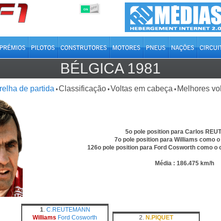
OFF
ON
BÉLGICA 1981
relha de partida
Classificação
Voltas em cabeça
Melhores vo
•
•
•
5o pole position para Carlos R
7o pole position para Williams como o
126o pole position para Ford Cosworth como o 
Média : 186.475 km/h
1
.
C.REUTEMANN
Williams
Ford Cosworth
2.
N.PIQUET