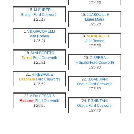
1'24.96
15.
M.SURER
Ensign
Ford Cosworth
16.
J.JABOUILLE
1'25.19
Ligier
Matra
1'25.28
17.
B.GIACOMELLI
Alfa Romeo
18.
M.ANDRETTI
1'25.31
Alfa Romeo
1'25.56
19.
M.ALBORETO
Tyrrell
Ford Cosworth
20.
C.SERRA
1'25.91
Fittipaldi
Ford Cosworth
1'25.93
21.
H.REBAQUE
Brabham
Ford Cosworth
22.
B.GABBIANI
1'26.52
Osella
Ford Cosworth
1'26.69
23.
A.De CESARIS
McLaren
Ford Cosworth
24.
P.GHINZANI
1'26.95
Osella
Ford Cosworth
1'27.48