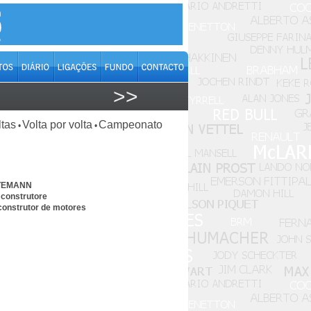
>>
ltas
Volta por volta
Campeonato
•
•
EUTEMANN
 construtore
construtor de motores