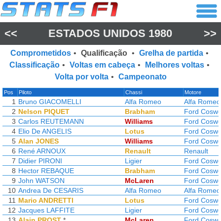
<<
ESTADOS UNIDOS 1980
>>
Comprometidos
•
Qualificação
•
Grelha de partida
•
Classificação
•
Voltas em cabeça
•
Melhores voltas
•
Volta por volta
•
Campeonato
Pos
Piloto
Chassi
Motore
1
Bruno GIACOMELLI
Alfa Romeo
Alfa Romeo
2
Nelson PIQUET
Brabham
Ford Coswo
3
Carlos REUTEMANN
Williams
Ford Coswo
4
Elio De ANGELIS
Lotus
Ford Coswo
5
Alan JONES
Williams
Ford Coswo
6
René ARNOUX
Renault
Renault
7
Didier PIRONI
Ligier
Ford Coswo
8
Hector REBAQUE
Brabham
Ford Coswo
9
John WATSON
McLaren
Ford Coswo
10
Andrea De CESARIS
Alfa Romeo
Alfa Romeo
11
Mario ANDRETTI
Lotus
Ford Coswo
12
Jacques LAFFITE
Ligier
Ford Coswo
13
Alain PROST
*
McLaren
Ford Coswo