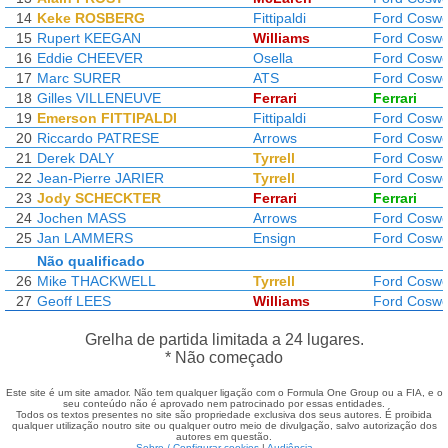
14
Keke ROSBERG
Fittipaldi
Ford Coswo
15
Rupert KEEGAN
Williams
Ford Coswo
16
Eddie CHEEVER
Osella
Ford Coswo
17
Marc SURER
ATS
Ford Coswo
18
Gilles VILLENEUVE
Ferrari
Ferrari
19
Emerson FITTIPALDI
Fittipaldi
Ford Coswo
20
Riccardo PATRESE
Arrows
Ford Coswo
21
Derek DALY
Tyrrell
Ford Coswo
22
Jean-Pierre JARIER
Tyrrell
Ford Coswo
23
Jody SCHECKTER
Ferrari
Ferrari
24
Jochen MASS
Arrows
Ford Coswo
25
Jan LAMMERS
Ensign
Ford Coswo
Não qualificado
26
Mike THACKWELL
Tyrrell
Ford Coswo
27
Geoff LEES
Williams
Ford Coswo
Grelha de partida limitada a 24 lugares.
* Não começado
Este site é um site amador. Não tem qualquer ligação com o Formula One Group ou a FIA, e o
seu conteúdo não é aprovado nem patrocinado por essas entidades.
Todos os textos presentes no site são propriedade exclusiva dos seus autores. É proibida
qualquer utilização noutro site ou qualquer outro meio de divulgação, salvo autorização dos
autores em questão.
Sobre / Configurar cookies
|
Audiência