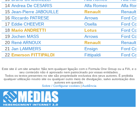
14
Andrea De CESARIS
Alfa Romeo
Alfa Ro
15
Jean-Pierre JABOUILLE
Renault
Renault
16
Riccardo PATRESE
Arrows
Ford Co
17
Eddie CHEEVER
Osella
Ford Co
18
Mario ANDRETTI
Lotus
Ford Co
19
Jochen MASS
Arrows
Ford Co
20
René ARNOUX
Renault
Renault
21
Jan LAMMERS
Ensign
Ford Co
22
Emerson FITTIPALDI
Fittipaldi
Ford Co
Este site é um site amador. Não tem qualquer ligação com o Formula One Group ou a FIA, e o
seu conteúdo não é aprovado nem patrocinado por essas entidades.
Todos os textos presentes no site são propriedade exclusiva dos seus autores. É proibida
qualquer utilização noutro site ou qualquer outro meio de divulgação, salvo autorização dos
autores em questão.
Sobre / Configurar cookies
|
Audiência