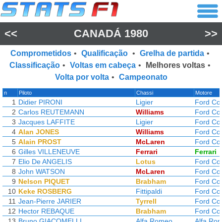
<<
CANADÁ 1980
>>
Comprometidos
•
Qualificação
•
Grelha de partida
•
Classificação
•
Voltas em cabeça
•
Melhores voltas
•
Volta por volta
•
Campeonato
n
Piloto
Chassi
Motore
1
Didier PIRONI
Ligier
Ford Co
2
Carlos REUTEMANN
Williams
Ford Co
3
Jacques LAFFITE
Ligier
Ford Co
4
Alan JONES
Williams
Ford Co
5
Alain PROST
McLaren
Ford Co
6
Gilles VILLENEUVE
Ferrari
Ferrari
7
Elio De ANGELIS
Lotus
Ford Co
8
John WATSON
McLaren
Ford Co
9
Nelson PIQUET
Brabham
Ford Co
10
Keke ROSBERG
Fittipaldi
Ford Co
11
Jean-Pierre JARIER
Tyrrell
Ford Co
12
Hector REBAQUE
Brabham
Ford Co
13
Bruno GIACOMELLI
Alfa Romeo
Alfa Ro