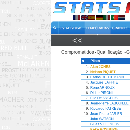
<<
Comprometidos
Qualificação
G
•
•
n
Piloto
1.
Alan JONES
2.
Nelson PIQUET
3.
Carlos REUTEMANN
4.
Jacques LAFFITE
5.
René ARNOUX
6.
Didier PIRONI
7.
Elio De ANGELIS
8.
Jean-Pierre JABOUILLE
9.
Riccardo PATRESE
10.
Jean-Pierre JARIER
John WATSON
Gilles VILLENEUVE
Keke ROSBERG