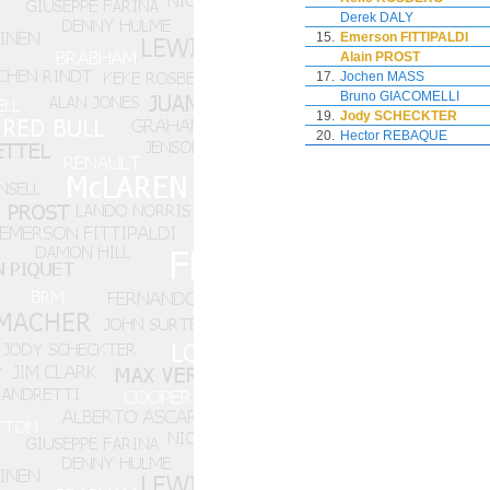
Derek DALY
15.
Emerson FITTIPALDI
Alain PROST
17.
Jochen MASS
Bruno GIACOMELLI
19.
Jody SCHECKTER
20.
Hector REBAQUE