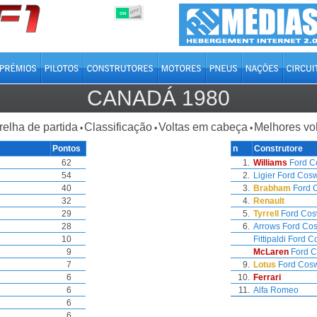
OFF
ON
CANADÁ 1980
relha de partida
Classificação
Voltas em cabeça
Melhores vo
•
•
•
Pontos
n
Construtore
62
1.
Williams
Ford C
54
2.
Ligier
Ford Cosw
40
3.
Brabham
Ford 
32
4.
Renault
29
5.
Tyrrell
Ford Cos
28
6.
Arrows
Ford Co
10
Fittipaldi
Ford C
9
McLaren
Ford C
7
9.
Lotus
Ford Cos
6
10.
Ferrari
6
11.
Alfa Romeo
6
6