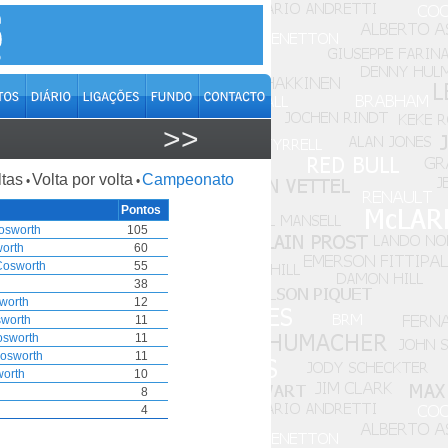
>>
ltas
Volta por volta
Campeonato
•
•
Pontos
osworth
105
orth
60
Cosworth
55
38
worth
12
sworth
11
osworth
11
osworth
11
worth
10
8
4