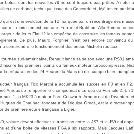
 Lotus, dont les nouvelles 79 ne sont toujours pas prêtes. A noter
stilles de carbone, technique issue des Concorde et déjà testée par Mu
3 qui est une évolution de la T2 marquée par un recentrage des masses 
 car »... mais n'en est pas une. Ferrari et Brabham-Alfa Romeo ne peuve
 la largeur de leurs Flat 12 les empêche de construire les fameux pon
règlement. De plus, Mauro Forghieri n'est pas encore convaincu du 
 à comprendre le fonctionnement des pneus Michelin radiaux.
 la tournée sud-américaine, Renault lance sa saison avec une RS01 amél
st d'inscrire les premiers points du fameux moteur turbocompressé. Né
ur la préparation des 24 Heures du Mans où elle compte bien triompher
ucteur français Tico Martini a accumulé les succès en F3 et en F2.
né Arnoux de remporter le championnat d'Europe de Formule 2. En 19
ormule 1, la MK23 à moteur Ford-Cosworth. Arnoux est de l'aventure et a
ugues de Chaunac, fondateur de l'équipe Oreca, est le directeur spor
ce de première écurie française à Ligier.
/9, voiture devant effectuer la transition entre la JS7 et la JS9 qui ap
s et d'une boîte de vitesses FGA à six rapports. Mais Jacques Laff