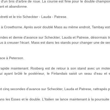
use d'un bris d'arbre de roue. La course est finie pour le double champ
ant et abandonne.
dretti et le trio Scheckter - Lauda - Patrese.
e à Crowthorne. Après avoir doublé Mass au même endroit, Tambay est
ondes et demie d'avance sur Scheckter, Lauda et Patrese, désormais t
lus à creuser l'écart. Mass est dans les stands pour changer une de se
ace à Peterson.
 rapide maintenant. Rosberg est de retour à son stand avec un moteu
lui ayant brûlé le postérieur, le Finlandais saisit un seau d'eau e
nt cinq secondes d'avance sur Scheckter, Lauda et Patrese, rattrapés p
s les Esses et le double. L'Italien se lance maintenant à la poursuite 