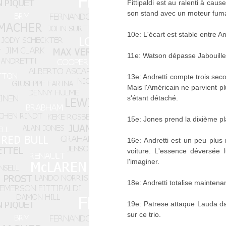
Fittipaldi est au ralenti à ca
son stand avec un moteur fum
10e: L'écart est stable entre An
11e: Watson dépasse Jabouill
13e: Andretti compte trois sec
Mais l'Américain ne parvient p
s'étant détaché.
15e: Jones prend la dixième pl
16e: Andretti est un peu plus
voiture. L'essence déversée 
l'imaginer.
18e: Andretti totalise maintena
19e: Patrese attaque Lauda dan
sur ce trio.