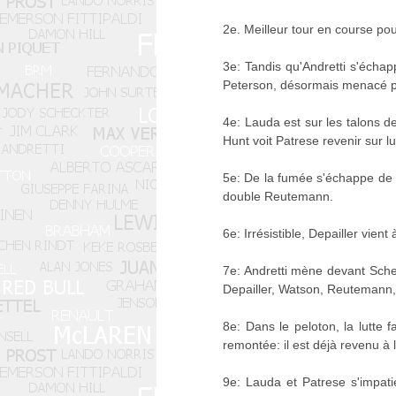
2e. Meilleur tour en course pour
3e: Tandis qu'Andretti s'échap
Peterson, désormais menacé pa
4e: Lauda est sur les talons d
Hunt voit Patrese revenir sur 
5e: De la fumée s'échappe de 
double Reutemann.
6e: Irrésistible, Depailler vie
7e: Andretti mène devant Schec
Depailler, Watson, Reutemann, L
8e: Dans le peloton, la lutte 
remontée: il est déjà revenu à 
9e: Lauda et Patrese s'impati