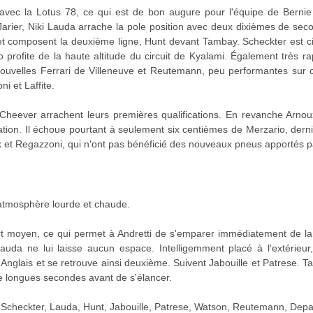
avec la Lotus 78, ce qui est de bon augure pour l'équipe de Bernie
arier, Niki Lauda arrache la pole position avec deux dixièmes de seco
t composent la deuxième ligne, Hunt devant Tambay. Scheckter est c
 profite de la haute altitude du circuit de Kyalami. Également très r
 nouvelles Ferrari de Villeneuve et Reutemann, peu performantes sur c
ni et Laffite.
Cheever arrachent leurs premières qualifications. En revanche Arnoux
ion. Il échoue pourtant à seulement six centièmes de Merzario, dernie
 et Regazzoni, qui n'ont pas bénéficié des nouveaux pneus apportés pa
atmosphère lourde et chaude.
 moyen, ce qui permet à Andretti de s'emparer immédiatement de la têt
uda ne lui laisse aucun espace. Intelligemment placé à l'extérieur
 l'Anglais et se retrouve ainsi deuxième. Suivent Jabouille et Patrese.
e longues secondes avant de s'élancer.
 Scheckter, Lauda, Hunt, Jabouille, Patrese, Watson, Reutemann, Depai