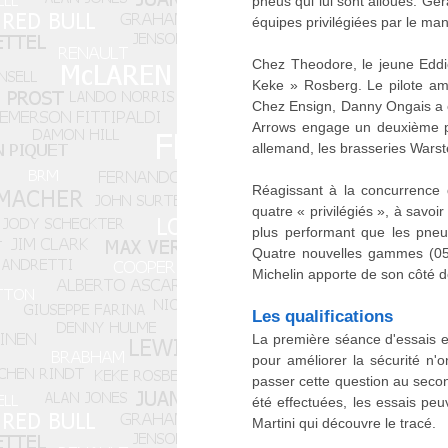
pneus qui lui sont alloués. Gé
équipes privilégiées par le man
Chez Theodore, le jeune Eddie
Keke » Rosberg. Le pilote am
Chez Ensign, Danny Ongais a é
Arrows engage un deuxième pi
allemand, les brasseries Warst
Réagissant à la concurrence 
quatre « privilégiés », à savo
plus performant que les pneu
Quatre nouvelles gammes (05, 
Michelin apporte de son côté d
Les qualifications
La première séance d'essais e
pour améliorer la sécurité n'o
passer cette question au second
été effectuées, les essais pe
Martini qui découvre le tracé.