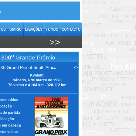
>>
o
300
Grande Prémio
XII Grand Prix of South Africa
•>
Kyalami
sábado, 4 de março de 1978
78 voltas x 4.104 km - 320.112 km
rometidos
ficação
a de partida
ificação
s em cabeça
res voltas