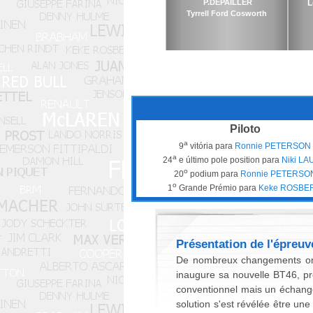
P.DEPAILLER
L
Tyrrell Ford Cosworth
Piloto
a
9
vitória para
Ronnie PETERSON
a
24
e último pole position para
Niki L
o
20
podium para
Ronnie PETERSO
o
1
Grande Prémio para
Keke ROSBE
Présentation de l'épreuv
De nombreux changements ont 
inaugure sa nouvelle BT46, pr
conventionnel mais un échange
solution s'est révélée être u