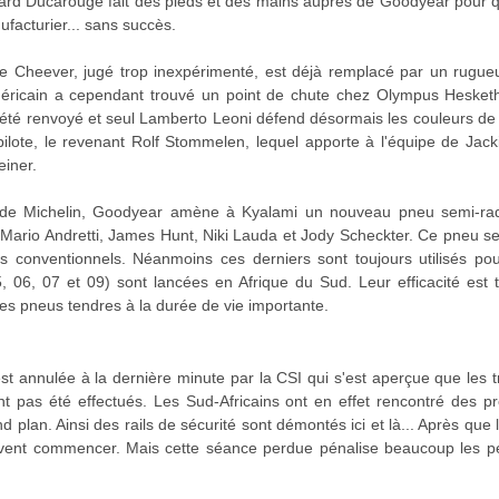
rard Ducarouge fait des pieds et des mains auprès de Goodyear pour q
ufacturier... sans succès.
 Cheever, jugé trop inexpérimenté, est déjà remplacé par un rugueux 
éricain a cependant trouvé un point de chute chez Olympus Hesketh 
té renvoyé et seul Lamberto Leoni défend désormais les couleurs de la
lote, le revenant Rolf Stommelen, lequel apporte à l'équipe de Jack
einer.
de Michelin, Goodyear amène à Kyalami un nouveau pneu semi-radia
ir Mario Andretti, James Hunt, Niki Lauda et Jody Scheckter. Ce pneu se
s conventionnels. Néanmoins ces derniers sont toujours utilisés po
06, 07 et 09) sont lancées en Afrique du Sud. Leur efficacité est tr
es pneus tendres à la durée de vie importante.
st annulée à la dernière minute par la CSI qui s'est aperçue que les 
nt pas été effectués. Les Sud-Africains ont en effet rencontré des pr
 plan. Ainsi des rails de sécurité sont démontés ici et là... Après que
uvent commencer. Mais cette séance perdue pénalise beaucoup les peti