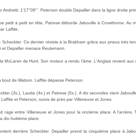
 Andretti: 1'17''09'''. Peterson double Depailler dans la ligne droite prin
pe petit à petit en tête, Patrese déborde Jabouille à Crowthorne. Au
r Laffite.
e Scheckter. Ce dernier résiste à la Brabham grâce aux pneus très tend
lui et Depailler menace Reutemann.
la McLaren de Hunt. Son moteur a rendu l'âme. L'Anglais revient aux 
nt à bout de Watson. Laffite dépasse Peterson.
kter (3s.), Lauda (4s.) et Patrese (5s.). A dix secondes vient Jaboui
affite et Peterson, suivis de près par Villeneuve et Jones.
fait rage entre Villeneuve et Jones pour la onzième place. A l'arrière,
la dix-huitième place.
entent derrière Scheckter. Depailler prend la cinquième place à Jabou