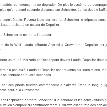
rchauffés, commencent à se dégrader. De plus le système de pompage
'a plus qu'une demi-seconde d'avance sur Scheckter. Jones double Laffit
 considérable. Revenu juste derrière lui, Scheckter le dépasse sans d
 Lauda résiste à un assaut de Depailler.
e Scheckter et se met à l'attaquer.
ière de la Wolf. Lauda déborde Andretti à Crowthorne. Depailler est j
e.
nent un tour à Merzario et s'échappent devant Lauda. Depailler double 
s n'a pas duré: Lauda et Depailler sont revenus sur leurs talons, tand
es se tiennent en quatre secondes.
 car ses pneus tendres commencent à s'altérer. Dans la longue lign
passe celui-ci à Crowthorne.
ris l'aspiration derrière Scheckter. Il le déborde et les deux voitures
ne Italien s'empare du commandement. L'Arrows est en tête dès son de