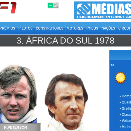
OFF
ON
3.
ÁFRICA DO SUL
1978
<•
•
Comp
•
Quali
•
Grelh
•
Class
•
Volta
•
Melho
R.PETERSON