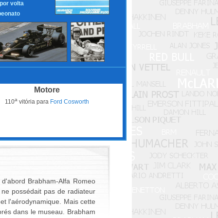
 por volta
eonato
Motore
a
110
vitória para
Ford Cosworth
ut d'abord Brabham-Alfa Romeo
 ne possédait pas de radiateur
et l'aérodynamique. Mais cette
liorés dans le museau. Brabham