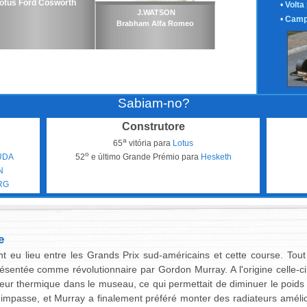
otus Ford Cosworth
•
Volta
J.WATSON
•
Camp
Brabham Alfa Romeo
Sabiam-no?
Construtore
a
65
vitória para
Lotus
o
AUDA
52
e último Grande Prémio para
Hesketh
N
RG
e
eu lieu entre les Grands Prix sud-américains et cette course. To
ésentée comme révolutionnaire par Gordon Murray. A l'origine celle-ci
ur thermique dans le museau, ce qui permettait de diminuer le poids 
ne impasse, et Murray a finalement préféré monter des radiateurs amé