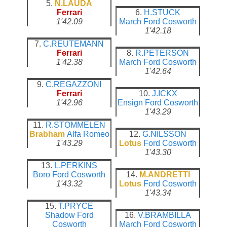
5.
N.LAUDA
Ferrari
6.
H.STUCK
1'42.09
March
Ford Cosworth
1'42.18
7.
C.REUTEMANN
Ferrari
8.
R.PETERSON
1'42.38
March
Ford Cosworth
1'42.64
9.
C.REGAZZONI
Ferrari
10.
J.ICKX
1'42.96
Ensign
Ford Cosworth
1'43.29
11.
R.STOMMELEN
Brabham
Alfa Romeo
12.
G.NILSSON
1'43.29
Lotus
Ford Cosworth
1'43.30
13.
L.PERKINS
Boro
Ford Cosworth
14.
M.ANDRETTI
1'43.32
Lotus
Ford Cosworth
1'43.34
15.
T.PRYCE
Shadow
Ford
16.
V.BRAMBILLA
Cosworth
March
Ford Cosworth