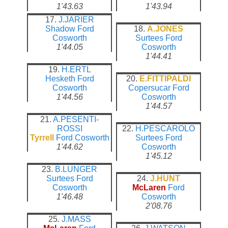
1'43.63
1'43.94
17.
J.JARIER
Shadow
Ford
18.
A.JONES
Cosworth
Surtees
Ford
1'44.05
Cosworth
1'44.41
19.
H.ERTL
Hesketh
Ford
20.
E.FITTIPALDI
Cosworth
Copersucar
Ford
1'44.56
Cosworth
1'44.57
21.
A.PESENTI-
ROSSI
22.
H.PESCAROLO
Tyrrell
Ford Cosworth
Surtees
Ford
1'44.62
Cosworth
1'45.12
23.
B.LUNGER
Surtees
Ford
24.
J.HUNT
Cosworth
McLaren
Ford
1'46.48
Cosworth
2'08.76
25.
J.MASS