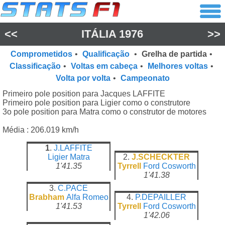
<<
ITÁLIA 1976
>>
Comprometidos
•
Qualificação
•
Grelha de partida
•
Classificação
•
Voltas em cabeça
•
Melhores voltas
•
Volta por volta
•
Campeonato
Primeiro pole position para Jacques LAFFITE
Primeiro pole position para Ligier como o construtore
3o pole position para Matra como o construtor de motores
Média : 206.019 km/h
1
.
J.LAFFITE
Ligier
Matra
2.
J.SCHECKTER
1'41.35
Tyrrell
Ford Cosworth
1'41.38
3.
C.PACE
Brabham
Alfa Romeo
4.
P.DEPAILLER
1'41.53
Tyrrell
Ford Cosworth
1'42.06