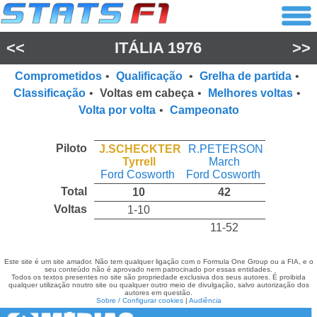
<<
ITÁLIA 1976
>>
Comprometidos
•
Qualificação
•
Grelha de partida
•
Classificação
•
Voltas em cabeça
•
Melhores voltas
•
Volta por volta
•
Campeonato
Piloto
J.SCHECKTER
R.PETERSON
Tyrrell
March
Ford Cosworth
Ford Cosworth
Total
10
42
Voltas
1-10
11-52
Este site é um site amador. Não tem qualquer ligação com o Formula One Group ou a FIA, e o
seu conteúdo não é aprovado nem patrocinado por essas entidades.
Todos os textos presentes no site são propriedade exclusiva dos seus autores. É proibida
qualquer utilização noutro site ou qualquer outro meio de divulgação, salvo autorização dos
autores em questão.
Sobre / Configurar cookies
|
Audiência