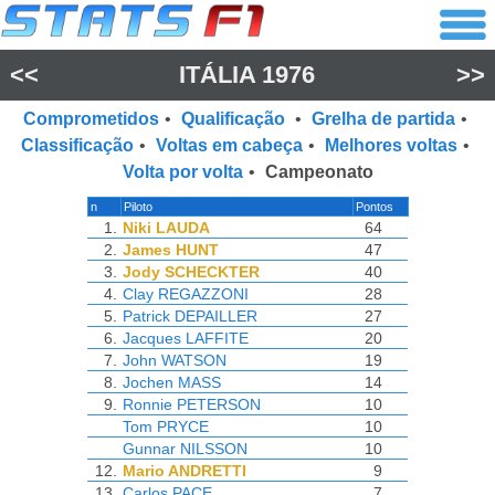
<<
ITÁLIA 1976
>>
Comprometidos
•
Qualificação
•
Grelha de partida
•
Classificação
•
Voltas em cabeça
•
Melhores voltas
•
Volta por volta
•
Campeonato
n
Piloto
Pontos
1.
Niki LAUDA
64
2.
James HUNT
47
3.
Jody SCHECKTER
40
4.
Clay REGAZZONI
28
5.
Patrick DEPAILLER
27
6.
Jacques LAFFITE
20
7.
John WATSON
19
8.
Jochen MASS
14
9.
Ronnie PETERSON
10
Tom PRYCE
10
Gunnar NILSSON
10
12.
Mario ANDRETTI
9
13.
Carlos PACE
7