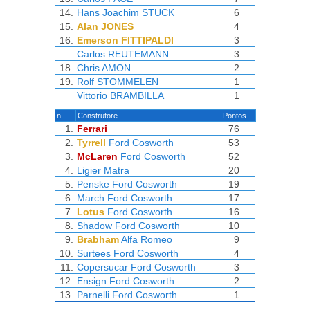
14.
Hans Joachim STUCK
6
15.
Alan JONES
4
16.
Emerson FITTIPALDI
3
Carlos REUTEMANN
3
18.
Chris AMON
2
19.
Rolf STOMMELEN
1
Vittorio BRAMBILLA
1
n
Construtore
Pontos
1.
Ferrari
76
2.
Tyrrell
Ford Cosworth
53
3.
McLaren
Ford Cosworth
52
4.
Ligier
Matra
20
5.
Penske
Ford Cosworth
19
6.
March
Ford Cosworth
17
7.
Lotus
Ford Cosworth
16
8.
Shadow
Ford Cosworth
10
9.
Brabham
Alfa Romeo
9
10.
Surtees
Ford Cosworth
4
11.
Copersucar
Ford Cosworth
3
12.
Ensign
Ford Cosworth
2
13.
Parnelli
Ford Cosworth
1