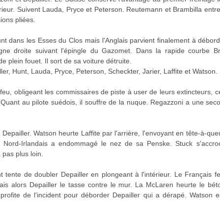
rieur. Suivent Lauda, Pryce et Peterson. Reutemann et Brambilla entre
ions pliées.
unt dans les Esses du Clos mais l'Anglais parvient finalement à déborder
igne droite suivant l'épingle du Gazomet. Dans la rapide courbe B
 plein fouet. Il sort de sa voiture détruite.
r, Hunt, Lauda, Pryce, Peterson, Scheckter, Jarier, Laffite et Watson.
feu, obligeant les commissaires de piste à user de leurs extincteurs,
. Quant au pilote suédois, il souffre de la nuque. Regazzoni a une sec
Depailler. Watson heurte Laffite par l'arrière, l'envoyant en tête-à-qu
Nord-Irlandais a endommagé le nez de sa Penske. Stuck s'accroche
 pas plus loin.
t tente de doubler Depailler en plongeant à l'intérieur. Le Français fe
is alors Depailler le tasse contre le mur. La McLaren heurte le béto
 profite de l'incident pour déborder Depailler qui a dérapé. Watson 