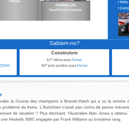
Ferrari
•
Volta
P.DEPAILLER
•
Camp
Tyrrell Ford Cosworth
Sabiam-no?
Construtore
a
61
vitória para
Ferrari
a
ZZONI
80
pole position para
Ferrari
e
roulée la Course des champions à Brands-Hatch qui a vu la victoire 
problème de freins. L'Autrichien n'avait pas connu de panne mécani
nement de situation ? Plus étonnant, l'Australien Alan Jones a obten
 une Hesketh 308C engagée par Frank Williams au troisième rang.