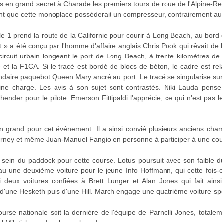
s en grand secret à Charade les premiers tours de roue de l'Alpine-Re
nt que cette monoplace possèderait un compresseur, contrairement aux 
le 1 prend la route de la Californie pour courir à Long Beach, au bord 
» a été conçu par l'homme d'affaire anglais Chris Pook qui rêvait de
n circuit urbain longeant le port de Long Beach, à trente kilomètres de
et la F1CA. Si le tracé est bordé de blocs de béton, le cadre est rela
ndaire paquebot Queen Mary ancré au port. Le tracé se singularise surto
ine charge. Les avis à son sujet sont contrastés. Niki Lauda pense 
nder pour le pilote. Emerson Fittipaldi l'apprécie, ce qui n'est pas l
en grand pour cet événement. Il a ainsi convié plusieurs anciens ch
urney et même Juan-Manuel Fangio en personne à participer à une cour
 sein du paddock pour cette course. Lotus poursuit avec son faible 
 une deuxième voiture pour le jeune Info Hoffmann, qui cette fois-
ssi deux voitures confiées à Brett Lunger et Alan Jones qui fait ain
'une Hesketh puis d'une Hill. March engage une quatrième voiture s
course nationale soit la dernière de l'équipe de Parnelli Jones, total