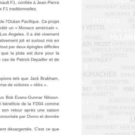
nault F1, confiée à Jean-Pierre
F1 traditionnelles.
de l'Océan Pacifique. Ce projet
 bâtir un « Monaco américain ».
 Los Angeles. Il a été vivement
tivement joli et surtout mis en
ut par deux épingles difficiles
que la piste est dure pour la
e cas de Patrick Depailler et de
ampions tels que Jack Brabham,
se de voitures « rétro ».
duo Bob Evans-Gunnar Nilsson.
ci bénéficie de la FD04 comme
si son retour après une saison
ponsorisée par Ovoro et donnée
ement désargentée. C'est ce que