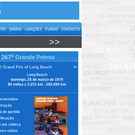
>>
o
267
Grande Prémio
II Grand Prix of Long Beach
•>
Long Beach
domingo, 28 de março de 1976
80 voltas x 3.251 km - 260.080 km
rometidos
ficação
a de partida
ificação
s em cabeça
res voltas