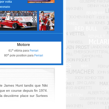
 por volta
eonato
Motore
a
61
vitória para
Ferrari
a
80
pole position para
Ferrari
de James Hunt tandis que Niki
que en course depuis fin 1974.
u la deuxième place sur Surtees