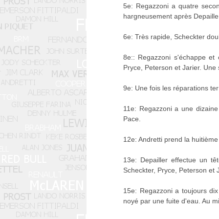
5e: Regazzoni a quatre second
hargneusement après Depailler
6e: Très rapide, Scheckter dou
8e:: Regazzoni s'échappe et
Pryce, Peterson et Jarier. Une
9e: Une fois les réparations te
11e: Regazzoni a une dizaine
Pace.
12e: Andretti prend la huitième
13e: Depailler effectue un t
Scheckter, Pryce, Peterson et J
15e: Regazzoni a toujours dix
noyé par une fuite d'eau. Au mi