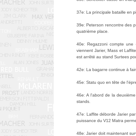
37e: La principale bataille en 
39e: Peterson rencontre des pr
quatrième place.
40e: Regazzoni compte une qu
viennent Jarier, Mass et Laffi
est arrêté au stand Surtees pou
42e: La bagarre continue à fair
45e: Statu quo en tête de l'épr
46e: A l'abord de la deuxième 
stands.
47e: Laffite déborde Jarier pa
puissance du V12 Matra permet 
48e: Jarier doit maintenant sur