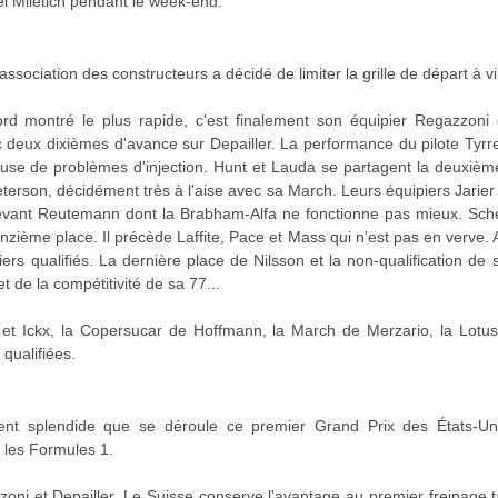
l Miletich pendant le week-end.
association des constructeurs a décidé de limiter la grille de départ à v
d montré le plus rapide, c'est finalement son équipier Regazzoni qu
deux dixièmes d'avance sur Depailler. La performance du pilote Tyrrell
use de problèmes d'injection. Hunt et Lauda se partagent la deuxième 
erson, décidément très à l'aise avec sa March. Leurs équipiers Jarier
evant Reutemann dont la Brabham-Alfa ne fonctionne pas mieux. Sche
onzième place. Il précède Laffite, Pace et Mass qui n'est pas en verve. An
iers qualifiés. La dernière place de Nilsson et la non-qualification de
 de la compétitivité de sa 77...
et Ickx, la Copersucar de Hoffmann, la March de Merzario, la Lotus d
qualifiées.
nt splendide que se déroule ce premier Grand Prix des États-Unis
 les Formules 1.
ni et Depailler. Le Suisse conserve l'avantage au premier freinage t