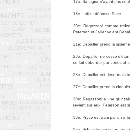
17e: Sa Ligier n'ayant pas sou
18e: Laffite dépasse Pace.
20e: Regazzoni compte treize
Peterson et Jarier voient Depai
21e: Depailler prend la sixième
23e: Depailler ne cesse d'éton
se fait déborder par Jones et pa
25e: Depailler est désormais t
27e: Depailler prend la cinqui
30e: Regazzoni a une quinzain
revient sur eux. Peterson est s
33e: Pryce est trahi par un arb
35e: Scheckter casse un triangl