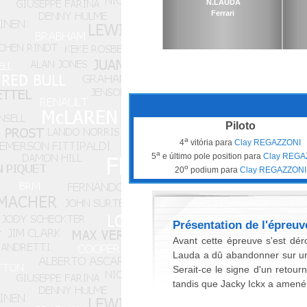
N.LAUDA
Ferrari
Piloto
a
4
vitória para
Clay REGAZZONI
a
5
e último pole position para
Clay REGA
o
20
podium para
Clay REGAZZONI
Présentation de l'épreuv
Avant cette épreuve s'est dé
Lauda a dû abandonner sur un 
Serait-ce le signe d'un retour
tandis que Jacky Ickx a amené