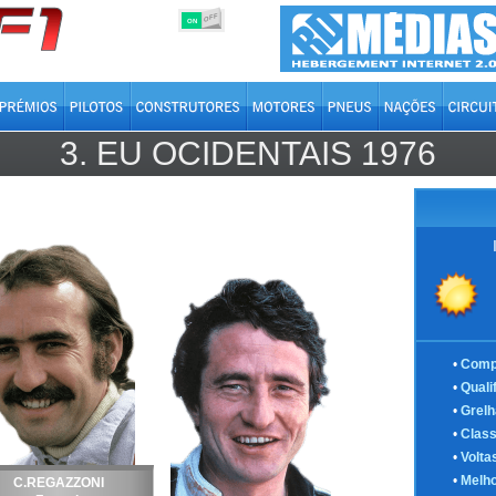
OFF
ON
3.
EU OCIDENTAIS
1976
•
Comp
•
Quali
•
Grelh
•
Class
•
Volta
•
Melho
C.REGAZZONI