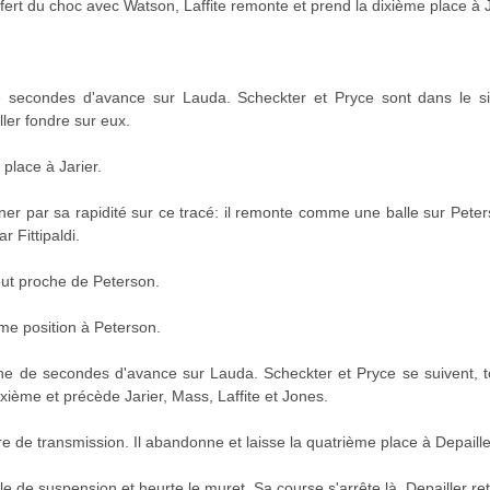
ffert du choc avec Watson, Laffite remonte et prend la dixième place à 
 secondes d'avance sur Lauda. Scheckter et Pryce sont dans le sill
ller fondre sur eux.
 place à Jarier.
ner par sa rapidité sur ce tracé: il remonte comme une balle sur Pet
r Fittipaldi.
out proche de Peterson.
ème position à Peterson.
e de secondes d'avance sur Lauda. Scheckter et Pryce se suivent, to
ixième et précède Jarier, Mass, Laffite et Jones.
re de transmission. Il abandonne et laisse la quatrième place à Depaille
e de suspension et heurte le muret. Sa course s'arrête là. Depailler ret