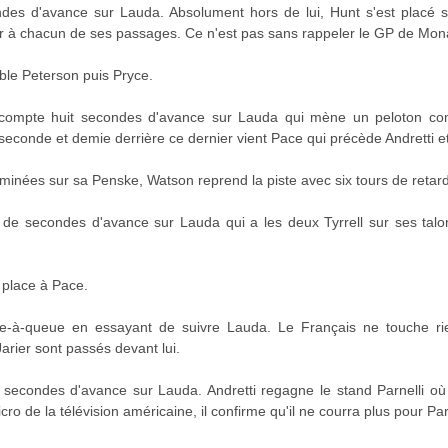
es d'avance sur Lauda. Absolument hors de lui, Hunt s'est placé su
 à chacun de ses passages. Ce n'est pas sans rappeler le GP de Mon
ble Peterson puis Pryce.
 compte huit secondes d'avance sur Lauda qui mène un peloton com
 seconde et demie derrière ce dernier vient Pace qui précède Andretti 
rminées sur sa Penske, Watson reprend la piste avec six tours de retard
 de secondes d'avance sur Lauda qui a les deux Tyrrell sur ses talo
 place à Pace.
ête-à-queue en essayant de suivre Lauda. Le Français ne touche ri
arier sont passés devant lui.
 secondes d'avance sur Lauda. Andretti regagne le stand Parnelli où
cro de la télévision américaine, il confirme qu'il ne courra plus pour Pa