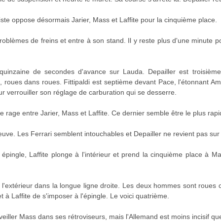
piste oppose désormais Jarier, Mass et Laffite pour la cinquième place.
oblèmes de freins et entre à son stand. Il y reste plus d'une minute po
inzaine de secondes d'avance sur Lauda. Depailler est troisième 
te, roues dans roues. Fittipaldi est septième devant Pace, l'étonnant 
r verrouiller son réglage de carburation qui se desserre.
e rage entre Jarier, Mass et Laffite. Ce dernier semble être le plus rapid
euve. Les Ferrari semblent intouchables et Depailler ne revient pas sur 
épingle, Laffite plonge à l'intérieur et prend la cinquième place à 
r l'extérieur dans la longue ligne droite. Les deux hommes sont roues 
à Laffite de s'imposer à l'épingle. Le voici quatrième.
veiller Mass dans ses rétroviseurs, mais l'Allemand est moins incisif qu