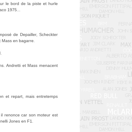
r le bord de la piste et hurle
aco 1975...
posé de Depailler, Scheckter
et Mass en bagarre.
.
ns. Andretti et Mass menacent
en et repart, mais entretemps
 il renonce car son moteur est
rnelli Jones en F1.