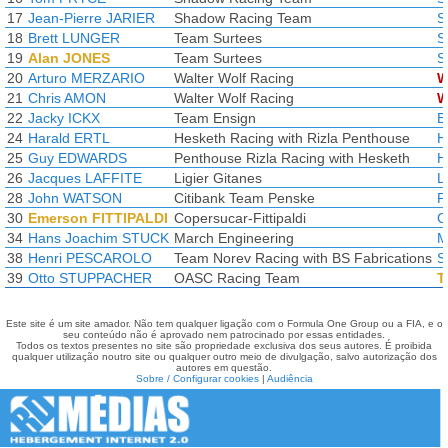
17
Jean-Pierre JARIER
Shadow Racing Team
S
18
Brett LUNGER
Team Surtees
S
19
Alan JONES
Team Surtees
S
20
Arturo MERZARIO
Walter Wolf Racing
W
21
Chris AMON
Walter Wolf Racing
W
22
Jacky ICKX
Team Ensign
E
24
Harald ERTL
Hesketh Racing with Rizla Penthouse
H
25
Guy EDWARDS
Penthouse Rizla Racing with Hesketh
H
26
Jacques LAFFITE
Ligier Gitanes
L
28
John WATSON
Citibank Team Penske
P
30
Emerson FITTIPALDI
Copersucar-Fittipaldi
C
34
Hans Joachim STUCK
March Engineering
M
38
Henri PESCAROLO
Team Norev Racing with BS Fabrications
S
39
Otto STUPPACHER
OASC Racing Team
T
Este site é um site amador. Não tem qualquer ligação com o Formula One Group ou a FIA, e o
seu conteúdo não é aprovado nem patrocinado por essas entidades.
Todos os textos presentes no site são propriedade exclusiva dos seus autores. É proibida
qualquer utilização noutro site ou qualquer outro meio de divulgação, salvo autorização dos
autores em questão.
Sobre / Configurar cookies
|
Audiência