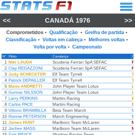
<<
CANADÁ 1976
>>
Comprometidos
•
Qualificação
•
Grelha de partida
•
Classificação
•
Voltas em cabeça
•
Melhores voltas
•
Volta por volta
•
Campeonato
N°
Piloto
Cavalariça
C
1
Niki LAUDA
Scuderia Ferrari SpA SEFAC
F
2
Clay REGAZZONI
Scuderia Ferrari SpA SEFAC
F
3
Jody SCHECKTER
Elf Team Tyrrell
T
4
Patrick DEPAILLER
Elf Team Tyrrell
T
5
Mario ANDRETTI
John Player Team Lotus
L
6
Gunnar NILSSON
John Player Team Lotus
L
7
Larry PERKINS
Martini Racing
B
8
Carlos PACE
Martini Racing
B
9
Vittorio BRAMBILLA
Beta Team March
M
10
Ronnie PETERSON
March Engineering
M
11
James HUNT
Marlboro Team McLaren
M
12
Jochen MASS
Marlboro Team McLaren
M
16
Tom PRYCE
Shadow Racing Team
S