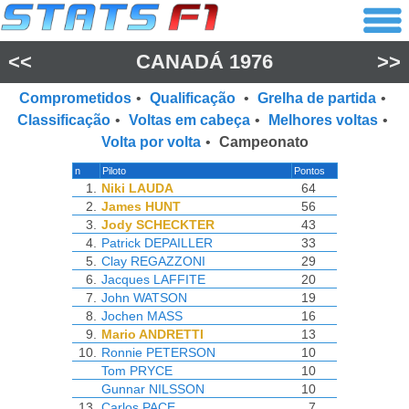
<<
CANADÁ 1976
>>
Comprometidos
•
Qualificação
•
Grelha de partida
•
Classificação
•
Voltas em cabeça
•
Melhores voltas
•
Volta por volta
•
Campeonato
n
Piloto
Pontos
1.
Niki LAUDA
64
2.
James HUNT
56
3.
Jody SCHECKTER
43
4.
Patrick DEPAILLER
33
5.
Clay REGAZZONI
29
6.
Jacques LAFFITE
20
7.
John WATSON
19
8.
Jochen MASS
16
9.
Mario ANDRETTI
13
10.
Ronnie PETERSON
10
Tom PRYCE
10
Gunnar NILSSON
10
13.
Carlos PACE
7