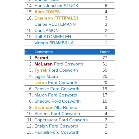
14.
Hans Joachim STUCK
6
15.
Alan JONES
4
16.
Emerson FITTIPALDI
3
Carlos REUTEMANN
3
18.
Chris AMON
2
19.
Rolf STOMMELEN
1
Vittorio BRAMBILLA
1
n
Construtore
Pontos
1.
Ferrari
77
2.
McLaren
Ford Cosworth
61
3.
Tyrrell
Ford Cosworth
59
4.
Ligier
Matra
20
Lotus
Ford Cosworth
20
6.
Penske
Ford Cosworth
19
7.
March
Ford Cosworth
17
8.
Shadow
Ford Cosworth
10
9.
Brabham
Alfa Romeo
9
10.
Surtees
Ford Cosworth
4
11.
Copersucar
Ford Cosworth
3
12.
Ensign
Ford Cosworth
2
13.
Parnelli
Ford Cosworth
1