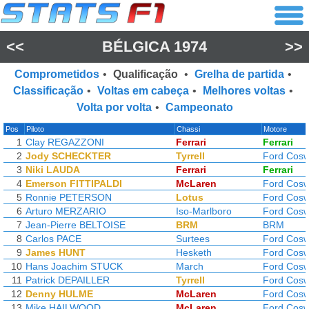
<<
BÉLGICA 1974
>>
Comprometidos
•
Qualificação
•
Grelha de partida
•
Classificação
•
Voltas em cabeça
•
Melhores voltas
•
Volta por volta
•
Campeonato
Pos
Piloto
Chassi
Motore
1
Clay REGAZZONI
Ferrari
Ferrari
2
Jody SCHECKTER
Tyrrell
Ford Cosw
3
Niki LAUDA
Ferrari
Ferrari
4
Emerson FITTIPALDI
McLaren
Ford Cosw
5
Ronnie PETERSON
Lotus
Ford Cosw
6
Arturo MERZARIO
Iso-Marlboro
Ford Cosw
7
Jean-Pierre BELTOISE
BRM
BRM
8
Carlos PACE
Surtees
Ford Cosw
9
James HUNT
Hesketh
Ford Cosw
10
Hans Joachim STUCK
March
Ford Cosw
11
Patrick DEPAILLER
Tyrrell
Ford Cosw
12
Denny HULME
McLaren
Ford Cosw
13
Mike HAILWOOD
McLaren
Ford Cosw