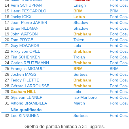
14
Vern SCHUPPAN
Ensign
Ford Cosw
15
Henri PESCAROLO
BRM
BRM
16
Jacky ICKX
Lotus
Ford Cosw
17
Jean-Pierre JARIER
Shadow
Ford Cosw
18
Brian REDMAN
Shadow
Ford Cosw
19
John WATSON
Brabham
Ford Cosw
20
Tom PRYCE
Token
Ford Cosw
21
Guy EDWARDS
Lola
Ford Cosw
22
Rikky von OPEL
Brabham
Ford Cosw
23
Tim SCHENKEN
Trojan
Ford Cosw
24
Carlos REUTEMANN
Brabham
Ford Cosw
25
François MIGAULT
BRM
BRM
26
Jochen MASS
Surtees
Ford Cosw
27
Teddy PILETTE
Brabham
Ford Cosw
28
Gérard LARROUSSE
Brabham
Ford Cosw
29
Graham HILL
Lola
Ford Cosw
30
Gijs van LENNEP
Iso-Marlboro
Ford Cosw
31
Vittorio BRAMBILLA
March
Ford Cosw
Não qualificado
32
Leo KINNUNEN
Surtees
Ford Cosw
Grelha de partida limitada a 31 lugares.