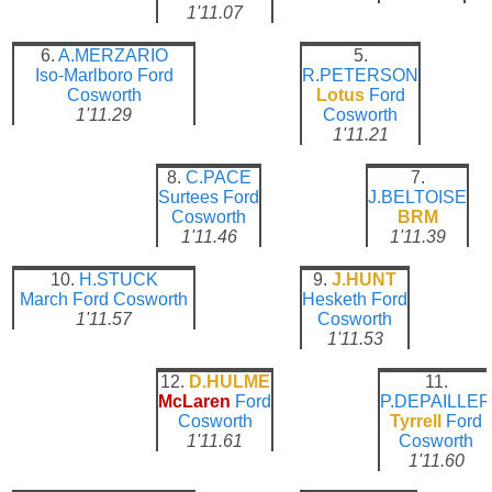
1'11.07
6.
A.MERZARIO
5.
Iso-Marlboro
Ford
R.PETERSON
Cosworth
Lotus
Ford
1'11.29
Cosworth
1'11.21
8.
C.PACE
7.
Surtees
Ford
J.BELTOISE
Cosworth
BRM
1'11.46
1'11.39
10.
H.STUCK
9.
J.HUNT
March
Ford Cosworth
Hesketh
Ford
1'11.57
Cosworth
1'11.53
12.
D.HULME
11.
McLaren
Ford
P.DEPAILLER
Cosworth
Tyrrell
Ford
1'11.61
Cosworth
1'11.60