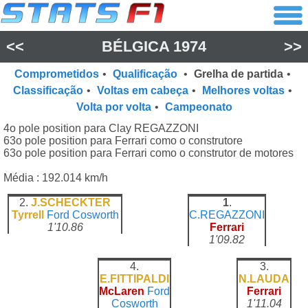
<<
BÉLGICA 1974
>>
Comprometidos
•
Qualificação
•
Grelha de partida
•
Classificação
•
Voltas em cabeça
•
Melhores voltas
•
Volta por volta
•
Campeonato
4o pole position para Clay REGAZZONI
63o pole position para Ferrari como o construtore
63o pole position para Ferrari como o construtor de motores
Média : 192.014 km/h
2.
J.SCHECKTER
1
.
Tyrrell
Ford Cosworth
C.REGAZZONI
1'10.86
Ferrari
1'09.82
4.
3.
E.FITTIPALDI
N.LAUDA
McLaren
Ford
Ferrari
Cosworth
1'11.04