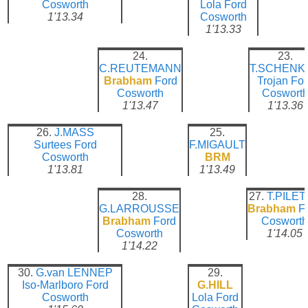
Cosworth
Lola
Ford
1'13.34
Cosworth
1'13.33
24.
23.
C.REUTEMANN
T.SCHENK
Brabham
Ford
Trojan
For
Cosworth
Coswort
1'13.47
1'13.36
26.
J.MASS
25.
Surtees
Ford
F.MIGAULT
Cosworth
BRM
1'13.81
1'13.49
28.
27.
T.PILE
G.LARROUSSE
Brabham
F
Brabham
Ford
Cosworth
Cosworth
1'14.05
1'14.22
30.
G.van LENNEP
29.
Iso-Marlboro
Ford
G.HILL
Cosworth
Lola
Ford