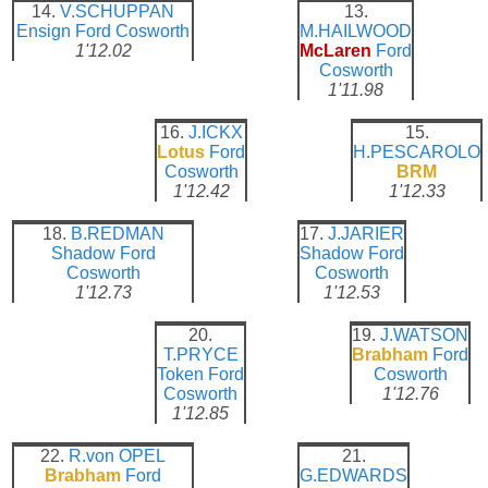
14.
V.SCHUPPAN
13.
Ensign
Ford Cosworth
M.HAILWOOD
1'12.02
McLaren
Ford
Cosworth
1'11.98
16.
J.ICKX
15.
Lotus
Ford
H.PESCAROLO
Cosworth
BRM
1'12.42
1'12.33
18.
B.REDMAN
17.
J.JARIER
Shadow
Ford
Shadow
Ford
Cosworth
Cosworth
1'12.73
1'12.53
20.
19.
J.WATSON
T.PRYCE
Brabham
Ford
Token
Ford
Cosworth
Cosworth
1'12.76
1'12.85
22.
R.von OPEL
21.
Brabham
Ford
G.EDWARDS