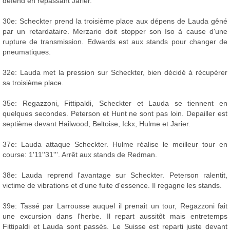
défend en repassant Jarier.
30e: Scheckter prend la troisième place aux dépens de Lauda gêné
par un retardataire. Merzario doit stopper son Iso à cause d'une
rupture de transmission. Edwards est aux stands pour changer de
pneumatiques.
32e: Lauda met la pression sur Scheckter, bien décidé à récupérer
sa troisième place.
35e: Regazzoni, Fittipaldi, Scheckter et Lauda se tiennent en
quelques secondes. Peterson et Hunt ne sont pas loin. Depailler est
septième devant Hailwood, Beltoise, Ickx, Hulme et Jarier.
37e: Lauda attaque Scheckter. Hulme réalise le meilleur tour en
course: 1'11''31'''. Arrêt aux stands de Redman.
38e: Lauda reprend l'avantage sur Scheckter. Peterson ralentit,
victime de vibrations et d'une fuite d'essence. Il regagne les stands.
39e: Tassé par Larrousse auquel il prenait un tour, Regazzoni fait
une excursion dans l'herbe. Il repart aussitôt mais entretemps
Fittipaldi et Lauda sont passés. Le Suisse est reparti juste devant