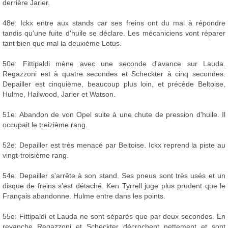
derrière Jarier.
48e: Ickx entre aux stands car ses freins ont du mal à répondre
tandis qu'une fuite d'huile se déclare. Les mécaniciens vont réparer
tant bien que mal la deuxième Lotus.
50e: Fittipaldi mène avec une seconde d'avance sur Lauda.
Regazzoni est à quatre secondes et Scheckter à cinq secondes.
Depailler est cinquième, beaucoup plus loin, et précède Beltoise,
Hulme, Hailwood, Jarier et Watson.
51e: Abandon de von Opel suite à une chute de pression d'huile. Il
occupait le treizième rang.
52e: Depailler est très menacé par Beltoise. Ickx reprend la piste au
vingt-troisième rang.
54e: Depailler s'arrête à son stand. Ses pneus sont très usés et un
disque de freins s'est détaché. Ken Tyrrell juge plus prudent que le
Français abandonne. Hulme entre dans les points.
55e: Fittipaldi et Lauda ne sont séparés que par deux secondes. En
revanche Regazzoni et Scheckter décrochent nettement et sont