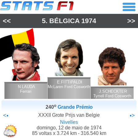
<<
5.
BÉLGICA
1974
>>
E.FITTIPALDI
N.LAUDA
McLaren Ford Cosworth
Ferrari
J.SCHECKTER
Tyrrell Ford Cosworth
o
240
Grande Prémio
<•
XXXII Grote Prijs van Belgie
•>
Nivelles
domingo, 12 de maio de 1974
85 voltas x 3.724 km - 316.540 km