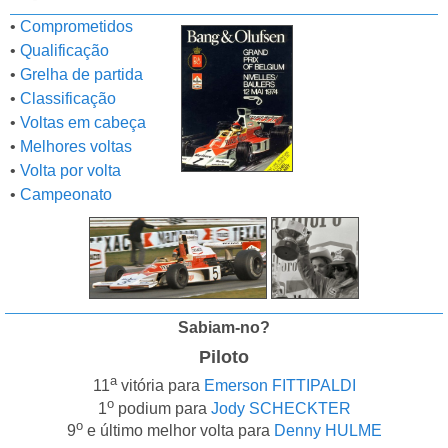
•
Comprometidos
•
Qualificação
•
Grelha de partida
•
Classificação
•
Voltas em cabeça
•
Melhores voltas
•
Volta por volta
•
Campeonato
Sabiam-no?
Piloto
a
11
vitória para
Emerson FITTIPALDI
o
1
podium para
Jody SCHECKTER
o
9
e último melhor volta para
Denny HULME