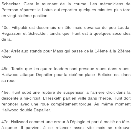
Scheckter. C'est le tournant de la course. Les mécaniciens de
Peterson réparent la Lotus qui repartira quelques minutes plus tard
en vingt-sixième position.
40e: Fittipaldi est désormais en tête mais devance de peu Lauda,
Regazzoni et Scheckter, tandis que Hunt est à quelques secondes
de là.
43e: Arrêt aux stands pour Mass qui passe de la 14ème à la 23ème
place.
45e: Tandis que les quatre leaders sont presque roues dans roues,
Hailwood attaque Depailler pour la sixième place. Beltoise est dans
sa roue
46e: Hunt subit une rupture de suspension à l'arrière droit dans la
descente à mi-circuit. L'Hesketh part en vrille dans l'herbe. Hunt doit
renoncer avec une roue complétement tordue. Au même moment
Hailwood double Depailler.
47e: Hailwood commet une erreur à l'épingle et part à moitié en tête-
à-queue. Il parvient à se relancer assez vite mais se retrouve