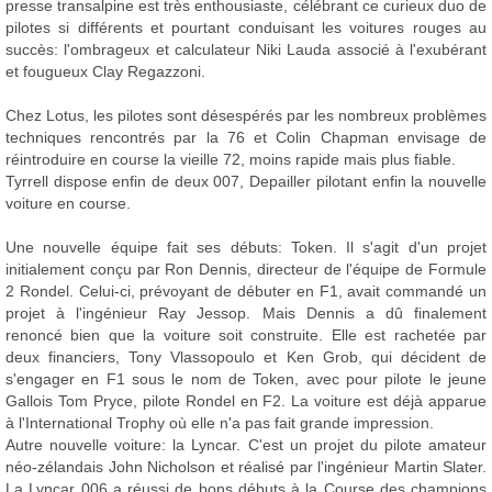
presse transalpine est très enthousiaste, célébrant ce curieux duo de
pilotes si différents et pourtant conduisant les voitures rouges au
succès: l'ombrageux et calculateur Niki Lauda associé à l'exubérant
et fougueux Clay Regazzoni.
Chez Lotus, les pilotes sont désespérés par les nombreux problèmes
techniques rencontrés par la 76 et Colin Chapman envisage de
réintroduire en course la vieille 72, moins rapide mais plus fiable.
Tyrrell dispose enfin de deux 007, Depailler pilotant enfin la nouvelle
voiture en course.
Une nouvelle équipe fait ses débuts: Token. Il s'agit d'un projet
initialement conçu par Ron Dennis, directeur de l'équipe de Formule
2 Rondel. Celui-ci, prévoyant de débuter en F1, avait commandé un
projet à l'ingénieur Ray Jessop. Mais Dennis a dû finalement
renoncé bien que la voiture soit construite. Elle est rachetée par
deux financiers, Tony Vlassopoulo et Ken Grob, qui décident de
s'engager en F1 sous le nom de Token, avec pour pilote le jeune
Gallois Tom Pryce, pilote Rondel en F2. La voiture est déjà apparue
à l'International Trophy où elle n'a pas fait grande impression.
Autre nouvelle voiture: la Lyncar. C'est un projet du pilote amateur
néo-zélandais John Nicholson et réalisé par l'ingénieur Martin Slater.
La Lyncar 006 a réussi de bons débuts à la Course des champions