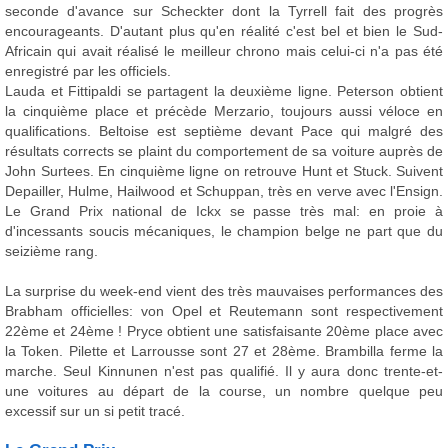
seconde d'avance sur Scheckter dont la Tyrrell fait des progrès
encourageants. D'autant plus qu'en réalité c'est bel et bien le Sud-
Africain qui avait réalisé le meilleur chrono mais celui-ci n'a pas été
enregistré par les officiels.
Lauda et Fittipaldi se partagent la deuxième ligne. Peterson obtient
la cinquième place et précède Merzario, toujours aussi véloce en
qualifications. Beltoise est septième devant Pace qui malgré des
résultats corrects se plaint du comportement de sa voiture auprès de
John Surtees. En cinquième ligne on retrouve Hunt et Stuck. Suivent
Depailler, Hulme, Hailwood et Schuppan, très en verve avec l'Ensign.
Le Grand Prix national de Ickx se passe très mal: en proie à
d'incessants soucis mécaniques, le champion belge ne part que du
seizième rang.
La surprise du week-end vient des très mauvaises performances des
Brabham officielles: von Opel et Reutemann sont respectivement
22ème et 24ème ! Pryce obtient une satisfaisante 20ème place avec
la Token. Pilette et Larrousse sont 27 et 28ème. Brambilla ferme la
marche. Seul Kinnunen n'est pas qualifié. Il y aura donc trente-et-
une voitures au départ de la course, un nombre quelque peu
excessif sur un si petit tracé.