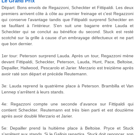
Le Grand Prix
Départ: Bons envols de Regazzoni, Scheckter et Fittipaldi. Les deux
premiers arrivent côte à côte au premier freinage et c'est Regazzoni
qui conserve l'avantage tandis que Fittipaldi surprend Scheckter en
se faufilant à l'intérieur. S'en suit une bagarre entre Lauda et
Scheckter qui se conclut au bénéfice du second. Stuck est resté
scotché sur la grille à cause d'un embrayage défectueux et ne part
que bon dernier.
1er tour: Peterson surprend Lauda. Après un tour, Regazzoni mène
devant Fittipaldi, Scheckter, Peterson, Lauda, Hunt, Pace, Beltoise,
Depailler, Hailwood, Pescarolo et Jarier. Merzario est treizième après
avoir raté son départ et précède Reutemann.
3e: Lauda reprend la quatrième place à Peterson. Brambilla et Van
Lennep s'arrêtent à leurs stands.
4e: Regazzoni compte une seconde d'avance sur Fittipaldi qui
contient Scheckter. Reutemann est très bien parti et est douzième
après avoir doublé Merzario et Jarier.
5e: Depailler prend la huitième place à Beltoise. Pryce et Stuck
s'arrêtent aux stands. Si le Gallois repartira, Stuck doit renoncer, son