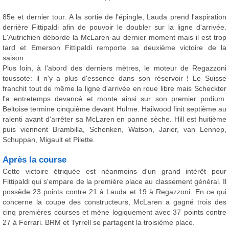
85e et dernier tour: A la sortie de l'épingle, Lauda prend l'aspiration
derrière Fittipaldi afin de pouvoir le doubler sur la ligne d'arrivée.
L'Autrichien déborde la McLaren au dernier moment mais il est trop
tard et Emerson Fittipaldi remporte sa deuxième victoire de la
saison.
Plus loin, à l'abord des derniers mètres, le moteur de Regazzoni
toussote: il n'y a plus d'essence dans son réservoir ! Le Suisse
franchit tout de même la ligne d'arrivée en roue libre mais Scheckter
l'a entretemps devancé et monte ainsi sur son premier podium.
Beltoise termine cinquième devant Hulme. Hailwood finit septième au
ralenti avant d'arrêter sa McLaren en panne sèche. Hill est huitième
puis viennent Brambilla, Schenken, Watson, Jarier, van Lennep,
Schuppan, Migault et Pilette.
Après la course
Cette victoire étriquée est néanmoins d'un grand intérêt pour
Fittipaldi qui s'empare de la première place au classement général. Il
possède 23 points contre 21 à Lauda et 19 à Regazzoni. En ce qui
concerne la coupe des constructeurs, McLaren a gagné trois des
cinq premières courses et mène logiquement avec 37 points contre
27 à Ferrari. BRM et Tyrrell se partagent la troisième place.