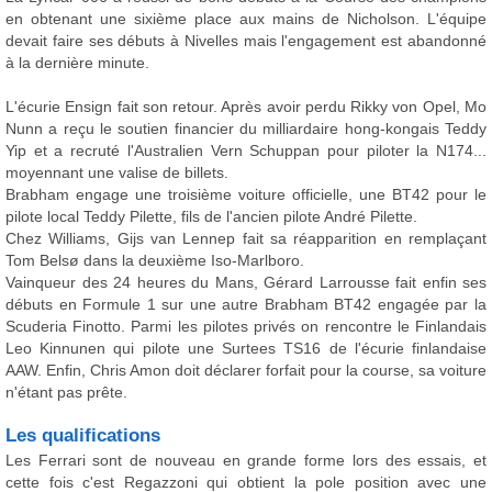
en obtenant une sixième place aux mains de Nicholson. L'équipe
devait faire ses débuts à Nivelles mais l'engagement est abandonné
à la dernière minute.
L'écurie Ensign fait son retour. Après avoir perdu Rikky von Opel, Mo
Nunn a reçu le soutien financier du milliardaire hong-kongais Teddy
Yip et a recruté l'Australien Vern Schuppan pour piloter la N174...
moyennant une valise de billets.
Brabham engage une troisième voiture officielle, une BT42 pour le
pilote local Teddy Pilette, fils de l'ancien pilote André Pilette.
Chez Williams, Gijs van Lennep fait sa réapparition en remplaçant
Tom Belsø dans la deuxième Iso-Marlboro.
Vainqueur des 24 heures du Mans, Gérard Larrousse fait enfin ses
débuts en Formule 1 sur une autre Brabham BT42 engagée par la
Scuderia Finotto. Parmi les pilotes privés on rencontre le Finlandais
Leo Kinnunen qui pilote une Surtees TS16 de l'écurie finlandaise
AAW. Enfin, Chris Amon doit déclarer forfait pour la course, sa voiture
n'étant pas prête.
Les qualifications
Les Ferrari sont de nouveau en grande forme lors des essais, et
cette fois c'est Regazzoni qui obtient la pole position avec une