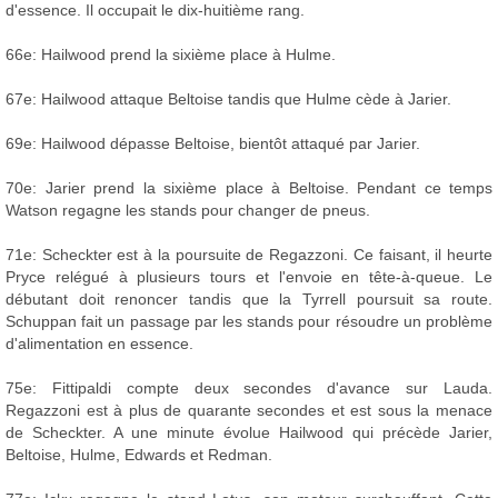
d'essence. Il occupait le dix-huitième rang.
66e: Hailwood prend la sixième place à Hulme.
67e: Hailwood attaque Beltoise tandis que Hulme cède à Jarier.
69e: Hailwood dépasse Beltoise, bientôt attaqué par Jarier.
70e: Jarier prend la sixième place à Beltoise. Pendant ce temps
Watson regagne les stands pour changer de pneus.
71e: Scheckter est à la poursuite de Regazzoni. Ce faisant, il heurte
Pryce relégué à plusieurs tours et l'envoie en tête-à-queue. Le
débutant doit renoncer tandis que la Tyrrell poursuit sa route.
Schuppan fait un passage par les stands pour résoudre un problème
d'alimentation en essence.
75e: Fittipaldi compte deux secondes d'avance sur Lauda.
Regazzoni est à plus de quarante secondes et est sous la menace
de Scheckter. A une minute évolue Hailwood qui précède Jarier,
Beltoise, Hulme, Edwards et Redman.