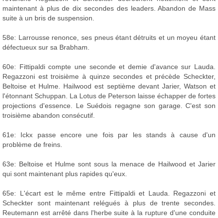
maintenant à plus de dix secondes des leaders. Abandon de Mass
suite à un bris de suspension.
58e: Larrousse renonce, ses pneus étant détruits et un moyeu étant
défectueux sur sa Brabham.
60e: Fittipaldi compte une seconde et demie d'avance sur Lauda.
Regazzoni est troisième à quinze secondes et précède Scheckter,
Beltoise et Hulme. Hailwood est septième devant Jarier, Watson et
l'étonnant Schuppan. La Lotus de Peterson laisse échapper de fortes
projections d'essence. Le Suédois regagne son garage. C'est son
troisième abandon consécutif.
61e: Ickx passe encore une fois par les stands à cause d'un
problème de freins.
63e: Beltoise et Hulme sont sous la menace de Hailwood et Jarier
qui sont maintenant plus rapides qu'eux.
65e: L'écart est le même entre Fittipaldi et Lauda. Regazzoni et
Scheckter sont maintenant relégués à plus de trente secondes.
Reutemann est arrêté dans l'herbe suite à la rupture d'une conduite