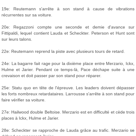
19e: Reutemann s'arrête à son stand à cause de vibrations
récurrentes sur sa voiture.
20e: Regazzoni compte une seconde et demie d'avance sur
Fittipaldi, lequel contient Lauda et Scheckter. Peterson et Hunt sont
sur leurs talons.
22e: Reutemann reprend la piste avec plusieurs tours de retard.
24e: La bagarre fait rage pour la dixième place entre Merzario, Ickx,
Hulme et Jarier. Pendant ce temps-là, Pace déchape suite à une
crevaison et doit passer par son stand pour réparer.
25e: Statu quo en tête de l'épreuve. Les leaders doivent dépasser
les forts nombreux retardataires. Larrousse s'arrête à son stand pour
faire vérifier sa voiture.
27e: Hailwood double Beltoise. Merzario est en difficulté et cède trois
places à Ickx, Hulme et Jarier.
28e: Scheckter se rapproche de Lauda grâce au trafic. Merzario se