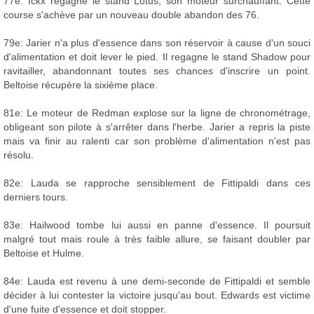
77e: Ickx regagne le stand Lotus, son moteur surchauffant. Cette
course s'achève par un nouveau double abandon des 76.
79e: Jarier n'a plus d'essence dans son réservoir à cause d'un souci
d'alimentation et doit lever le pied. Il regagne le stand Shadow pour
ravitailler, abandonnant toutes ses chances d'inscrire un point.
Beltoise récupère la sixième place.
81e: Le moteur de Redman explose sur la ligne de chronométrage,
obligeant son pilote à s'arrêter dans l'herbe. Jarier a repris la piste
mais va finir au ralenti car son problème d'alimentation n'est pas
résolu.
82e: Lauda se rapproche sensiblement de Fittipaldi dans ces
derniers tours.
83e: Hailwood tombe lui aussi en panne d'essence. Il poursuit
malgré tout mais roule à très faible allure, se faisant doubler par
Beltoise et Hulme.
84e: Lauda est revenu à une demi-seconde de Fittipaldi et semble
décider à lui contester la victoire jusqu'au bout. Edwards est victime
d'une fuite d'essence et doit stopper.