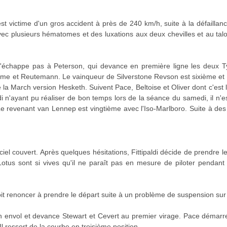
i est victime d'un gros accident à près de 240 km/h, suite à la défaill
ec plusieurs hématomes et des luxations aux deux chevilles et au talo
'échappe pas à Peterson, qui devance en première ligne les deux Ty
lme et Reutemann. Le vainqueur de Silverstone Revson est sixième et
de la March version Hesketh. Suivent Pace, Beltoise et Oliver dont c'est l
ldi n'ayant pu réaliser de bon temps lors de la séance du samedi, il n'es
e revenant van Lennep est vingtième avec l'Iso-Marlboro. Suite à des
el couvert. Après quelques hésitations, Fittipaldi décide de prendre le
otus sont si vives qu'il ne paraît pas en mesure de piloter pendan
it renoncer à prendre le départ suite à un problème de suspension sur
 envol et devance Stewart et Cevert au premier virage. Pace démarr
l ressort de la courbe en troisième position.