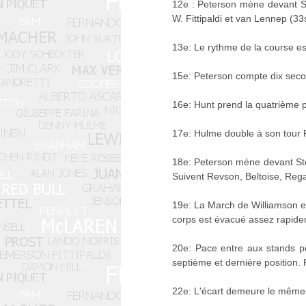
12e : Peterson mène devant Ste
W. Fittipaldi et van Lennep (33s
13e: Le rythme de la course es
15e: Peterson compte dix seco
16e: Hunt prend la quatrième p
17e: Hulme double à son tour 
18e: Peterson mène devant Ste
Suivent Revson, Beltoise, Reg
19e: La March de Williamson est
corps est évacué assez rapide
20e: Pace entre aux stands po
septième et dernière position.
22e: L'écart demeure le même e