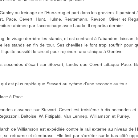
Ganley au freinage de l'Hunzerug et part dans les graviers. Il parvient 
t, Pace, Cevert, Hunt, Hulme, Reutemann, Revson, Oliver et Rega
voiture abîmée par l'accrochage avec Lauda. Il repartira dernier.
rug, le virage derrière les stands, et est contraint à l'abandon, laissan
e les stands en fin de tour. Ses chevilles le font trop souffrir pour q
l quitte aussitôt le circuit pour rejoindre une clinique à Genève.
is secondes d'écart sur Stewart, tandis que Cevert attaque Pace. B
 qui est plus rapide que Stewart au rythme d'une seconde au tour.
place à Pace.
condes d'avance sur Stewart. Cevert est troisième à dix secondes et
azzoni, Beltoise, W. Fittipaldi, Van Lennep, Williamson et Purley.
March de Williamson est expédiée contre le rail externe au niveau de 
e, se retourne et s'embrase. Elle finit par s'arrêter sur le bas-côté opp