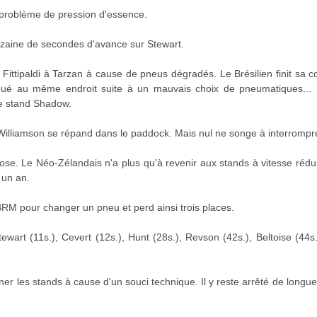
problème de pression d'essence.
zaine de secondes d'avance sur Stewart.
 Fittipaldi à Tarzan à cause de pneus dégradés. Le Brésilien finit sa c
é au même endroit suite à un mauvais choix de pneumatiques... E
le stand Shadow.
Williamson se répand dans le paddock. Mais nul ne songe à interrompre
se. Le Néo-Zélandais n'a plus qu'à revenir aux stands à vitesse rédu
 un an.
RM pour changer un pneu et perd ainsi trois places.
art (11s.), Cevert (12s.), Hunt (28s.), Revson (42s.), Beltoise (44s
gner les stands à cause d'un souci technique. Il y reste arrêté de lon