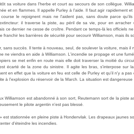
sitôt sa voiture dans l'herbe et court au secours de son collègue. Will
née et en flammes. Il appelle Purley à l'aide. Il faut agir rapidement et
ourse le rejoignent mais ne l'aident pas, sans doute parce qu'il
xtincteur: il traverse la piste, au péril de sa vie, pour en arrache
ais ce dernier ne cesse de croître. Pendant ce temps-là les officiels ne 
 franchir les barrières de sécurité pour secourir Williamson, mais ils so
, sans succès. Il tente à nouveau, seul, de soulever la voiture, mais il ne
 ne viendra en aide à Williamson. L'incendie se propage et une fumée
iers se met enfin en route mais elle doit traverser la moitié du circui
est écarté de la zone du sinistre. Il agite les bras, s'interpose sur la 
ent en effet que la voiture en feu est celle de Purley et qu'il n'y a pas
ite à l'explosion du réservoir de la March. La situation est dangereuse ca
x Williamson est abandonné à son sort, Reutemann sort de la piste a
eusement le pilote argentin n'est pas blessé.
» est stationnée en pleine piste à Hondenvlak. Les drapeaux jaunes sont
enter d'éteindre les incendies.