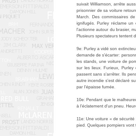
suivait Williamson, arrête aus
prisonnier de sa voiture retour
March. Des commissaires de c
ignifugés. Purley réclame un e
l'actionne autour du brasier, m
Plusieurs spectateurs tentent de
9e: Purley a vidé son extincteur
demande de s'écarter: personne
les stands, une voiture de pomp
sur les lieux. Furieux, Purley 
passent sans s'arrêter. Ils pens
autre incendie s'est déclaré su
par l'épaisse fumée.
10e: Pendant que le malheureu
à l'éclatement d'un pneu. Heur
11e: Une voiture « de sécurité 
pied. Quelques pompiers vont t