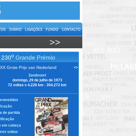
>>
o
230
Grande Prémio
XX Grote Prijs van Nederland
•>
Zandvoort
domingo, 29 de julho de 1973
72 voltas x 4.226 km - 304.272 km
rometidos
ficação
a de partida
ificação
s em cabeça
res voltas