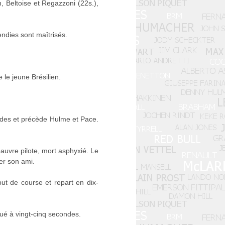
, Beltoise et Regazzoni (22s.),
endies sont maîtrisés.
le jeune Brésilien.
ndes et précède Hulme et Pace.
pauvre pilote, mort asphyxié. Le
er son ami.
ut de course et repart en dix-
ué à vingt-cinq secondes.