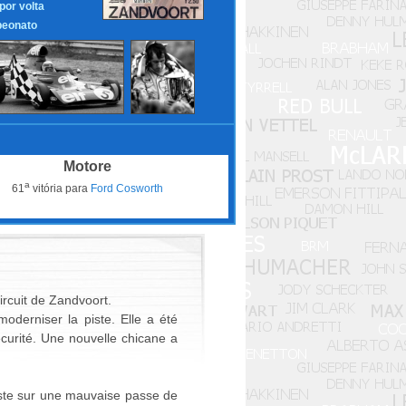
 por volta
eonato
Motore
a
61
vitória para
Ford Cosworth
rcuit de Zandvoort.
oderniser la piste. Elle a été
écurité. Une nouvelle chicane a
 reste sur une mauvaise passe de