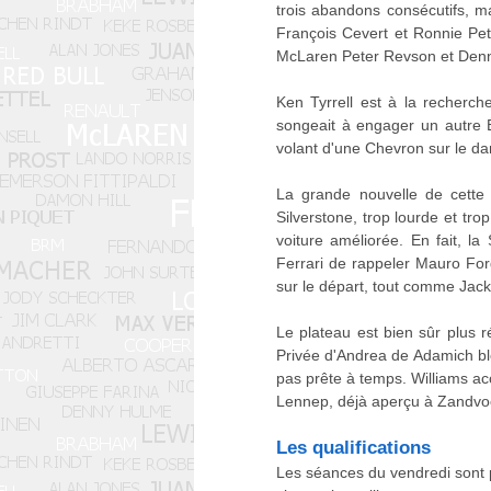
trois abandons consécutifs, ma
François Cevert et Ronnie Pet
McLaren Peter Revson et Den
Ken Tyrrell est à la recherch
songeait à engager un autre Éc
volant d'une Chevron sur le d
La grande nouvelle de cette 
Silverstone, trop lourde et tro
voiture améliorée. En fait, l
Ferrari de rappeler Mauro Forg
sur le départ, tout comme Jack
Le plateau est bien sûr plus r
Privée d'Andrea de Adamich b
pas prête à temps. Williams acc
Lennep, déjà aperçu à Zandvoor
Les qualifications
Les séances du vendredi sont 