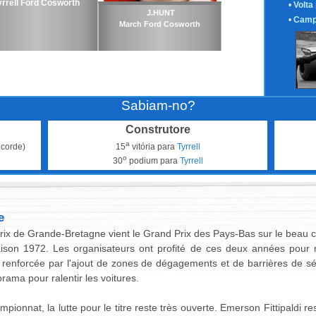
yrrell Ford Cosworth
•
Volta
J.HUNT
•
Camp
March Ford Cosworth
Sabiam-no?
Construtore
a
corde)
15
vitória para
Tyrrell
o
30
podium para
Tyrrell
e
x de Grande-Bretagne vient le Grand Prix des Pays-Bas sur le beau ci
aison 1972. Les organisateurs ont profité de ces deux années pour m
é renforcée par l'ajout de zones de dégagements et de barrières de s
rama pour ralentir les voitures.
mpionnat, la lutte pour le titre reste très ouverte. Emerson Fittipaldi