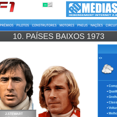
OFF
ON
10.
PAÍSES BAIXOS
1973
<•
•
Comp
•
Quali
•
Grelh
•
Class
•
Volta
•
Melho
J.STEWART