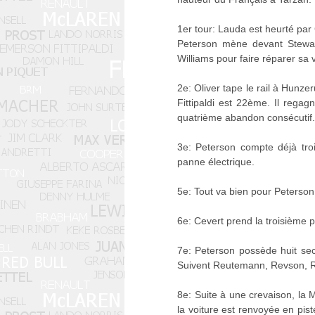
1er tour: Lauda est heurté par 
Peterson mène devant Stewar
Williams pour faire réparer sa 
2e: Oliver tape le rail à Hunze
Fittipaldi est 22ème. Il regagn
quatrième abandon consécutif. I
3e: Peterson compte déjà tro
panne électrique.
5e: Tout va bien pour Peterson
6e: Cevert prend la troisième 
7e: Peterson possède huit se
Suivent Reutemann, Revson, Reg
8e: Suite à une crevaison, la 
la voiture est renvoyée en pist