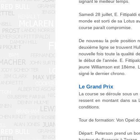
signant le meilleur temps.
Samedi 28 juillet, E. Fittipald
monde est sorti de sa Lotus av
course paraît compromise.
De nouveau la pole position n
deuxième ligne se trouvent Hu
nouvelle fois toute la qualité 
le début de l'année. E. Fittipa
jeune Williamson est 18ème. L
signé le dernier chrono.
Le Grand Prix
La course se déroule sous un ci
ressent en montant dans sa L
conditions.
Tour de formation: Von Opel do
Départ: Peterson prend un bon
hauteur du Français à Tarzan. I