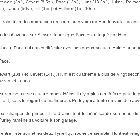
wart (8s.), Cevert (8.5s.), Pace (13s.), Hunt (13.5s.), Hulme, Revson
.), Lauda (56s.), Hill (1m.) et Follmer (1m. 10s.).
t ralenti par les opérations en cours au niveau de Hondenvlak. Les inc
ndes d'avance sur Stewart tandis que Pace est attaqué par Hunt.
lace à Pace qui est en difficulté avec ses pneumatiques. Hulme attaque 
Pace.
wart (13s.) et Cevert (14s.). Hunt est quatrième à plus de vingt seco
azzoni et Lauda.
 remise sur ses quatre roues. Hélas, il n'y a plus rien à faire pour le 
ment, sous le regard du malheureux Purley qui a tenté en vain de sauv
ur changer de pneus. Il perd ainsi tout le bénéfice de son beau déb
 Purley ramène sa voiture à son garage.
ntre Peterson et les deux Tyrrell qui roulent ensemble. Hunt est relég