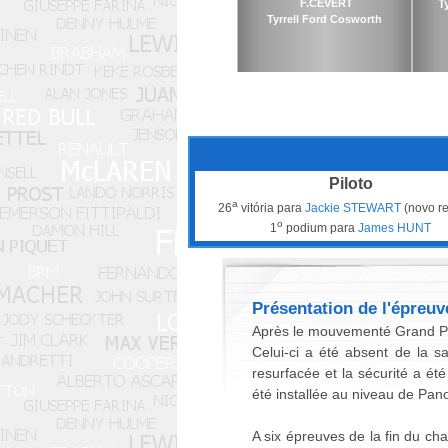
F.CEVERT
T
Tyrrell Ford Cosworth
Piloto
a
26
vitória para
Jackie STEWART
(novo re
o
1
podium para
James HUNT
Présentation de l'épreuv
Après le mouvementé Grand Pri
Celui-ci a été absent de la s
resurfacée et la sécurité a ét
été installée au niveau de Pano
A six épreuves de la fin du cha