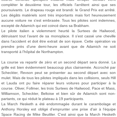
compléter le deuxième tour, les officiels l'arrêtent ainsi que ses
poursuivants. Le drapeau rouge est brandi: le Grand Prix est arrêté.
Les dégâts matériels sont très importants mais fort heureusement
aucune voiture ne s'est embrasée. Tous les pilotes sont indemnes,
excepté de Adamich qui est coincé dans sa Brabham.
Le pilote italien a violemment heurté la Surtees de Hailwood,
détruisant tout l'avant de sa monoplace. Il s'est cassé une cheville
dans l'accident et doit être extrait de son épave. Cette opération va
prendre près d'une demi-heure avant que de Adamich ne soit
transporté à l'hôpital de Northampton.
La course va repartir de zéro et un second départ sera donné. La
grille est bien évidemment beaucoup plus clairsemée. Accroché par
Scheckter, Revson peut se présenter au second départ avec son
mulet. Mais de tous les pilotes impliqués dans les collisions, seuls Hill
et Lauda ont pu faire réparer leurs voitures pour participer à la
course. Oliver, Follmer, les trois Surtees de Hailwood, Pace et Mass,
Williamson, Scheckter, Beltoise et bien sûr de Adamich sont non-
partants, ce qui réduit le plateau à 19 participants.
La March Hesketh a été endommagée durant le carambolage et
Anthony Horsley est obligé d'emprunter une prise d'air à l'équipe
Space Racing de Mike Beuttler. C'est ainsi que la March Hesketh