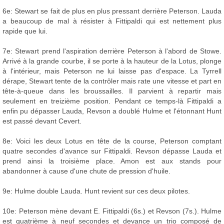
6e: Stewart se fait de plus en plus pressant derrière Peterson. Lauda
a beaucoup de mal à résister à Fittipaldi qui est nettement plus
rapide que lui.
7e: Stewart prend l'aspiration derrière Peterson à l'abord de Stowe.
Arrivé à la grande courbe, il se porte à la hauteur de la Lotus, plonge
à l'intérieur, mais Peterson ne lui laisse pas d'espace. La Tyrrell
dérape, Stewart tente de la contrôler mais rate une vitesse et part en
tête-à-queue dans les broussailles. Il parvient à repartir mais
seulement en treizième position. Pendant ce temps-là Fittipaldi a
enfin pu dépasser Lauda, Revson a doublé Hulme et l'étonnant Hunt
est passé devant Cevert.
8e: Voici les deux Lotus en tête de la course, Peterson comptant
quatre secondes d'avance sur Fittipaldi. Revson dépasse Lauda et
prend ainsi la troisième place. Amon est aux stands pour
abandonner à cause d'une chute de pression d'huile.
9e: Hulme double Lauda. Hunt revient sur ces deux pilotes.
10e: Peterson mène devant E. Fittipaldi (6s.) et Revson (7s.). Hulme
est quatrième à neuf secondes et devance un trio composé de