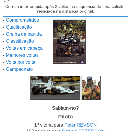
Corrida interrompida após 2 voltas na sequência de uma colisão,
reiniciada na distância original.
•
Comprometidos
•
Qualificação
•
Grelha de partida
•
Classificação
•
Voltas em cabeça
•
Melhores voltas
•
Volta por volta
•
Campeonato
Sabiam-no?
Piloto
a
1
vitória para
Peter REVSON
o