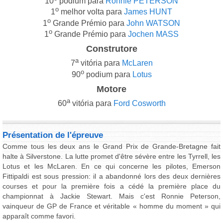
10
podium para
Ronnie PETERSON
o
1
melhor volta para
James HUNT
o
1
Grande Prémio para
John WATSON
o
1
Grande Prémio para
Jochen MASS
Construtore
a
7
vitória para
McLaren
o
90
podium para
Lotus
Motore
a
60
vitória para
Ford Cosworth
Présentation de l'épreuve
Comme tous les deux ans le Grand Prix de Grande-Bretagne fait
halte à Silverstone. La lutte promet d'être sévère entre les Tyrrell, les
Lotus et les McLaren. En ce qui concerne les pilotes, Emerson
Fittipaldi est sous pression: il a abandonné lors des deux dernières
courses et pour la première fois a cédé la première place du
championnat à Jackie Stewart. Mais c'est Ronnie Peterson,
vainqueur de GP de France et véritable « homme du moment » qui
apparaît comme favori.