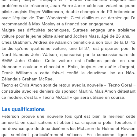
problèmes de trésorerie, Jean-Pierre Jarier cède son volant au jeune
pilote anglais Roger Williamson, double champion de F3 britannique
avec l'équipe de Tom Wheatcroft. C'est d'ailleurs ce dernier qui l'a
recommandé à Max Mosley et a financé son engagement.
Malgré ses difficultés techniques, Surtees engage une troisième
voiture pour le jeune pilote allemand Jochen Mass, âgé de 26 ans.
Chez Brabham, Andrea de Adamich bénéficie à son tour de la BT42
tandis qu'une quatrième voiture, une BT37, est préparée pour le
Nord-Irlandais John Watson, sponsorisé par le concessionnaire de
BMW John Goldie. Cette voiture est d'ailleurs peinte en une
étonnante couleur « chocolat ». Enfin, toujours en quête d'argent,
Frank Williams a cette fois-ci confié la deuxième Iso au Néo-
Zélandais Graham McRae.
Tecno et Chris Amon sont de retour avec la nouvelle « Tecno Goral »
construite avec les deniers du sponsor Martini. Mais Amon détestant
ce modèle, c'est la « Tecno McCall » qui sera utilisée en course.
Les qualifications
Peterson prouve une nouvelle fois qu'il est bien le meilleur cette
année-là en qualifications et obtient sa cinquième pole. Toutefois il
ne devance que de deux dixièmes les McLaren de Hulme et Revson
qui semblent particulièrement véloces. En deuxième ligne on