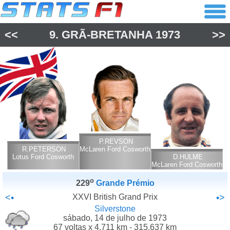
<<
9.
GRÃ-BRETANHA
1973
>>
P.REVSON
R.PETERSON
McLaren Ford Cosworth
Lotus Ford Cosworth
D.HULME
McLaren Ford Cosworth
o
229
Grande Prémio
<•
XXVI British Grand Prix
•>
Silverstone
sábado, 14 de julho de 1973
67 voltas x 4.711 km - 315.637 km