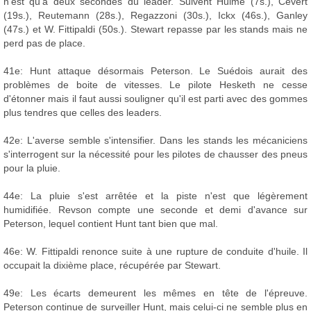
n'est qu'à deux secondes du leader. Suivent Hulme (7s.), Cevert
(19s.), Reutemann (28s.), Regazzoni (30s.), Ickx (46s.), Ganley
(47s.) et W. Fittipaldi (50s.). Stewart repasse par les stands mais ne
perd pas de place.
41e: Hunt attaque désormais Peterson. Le Suédois aurait des
problèmes de boite de vitesses. Le pilote Hesketh ne cesse
d'étonner mais il faut aussi souligner qu'il est parti avec des gommes
plus tendres que celles des leaders.
42e: L'averse semble s'intensifier. Dans les stands les mécaniciens
s'interrogent sur la nécessité pour les pilotes de chausser des pneus
pour la pluie.
44e: La pluie s'est arrêtée et la piste n'est que légèrement
humidifiée. Revson compte une seconde et demi d'avance sur
Peterson, lequel contient Hunt tant bien que mal.
46e: W. Fittipaldi renonce suite à une rupture de conduite d'huile. Il
occupait la dixième place, récupérée par Stewart.
49e: Les écarts demeurent les mêmes en tête de l'épreuve.
Peterson continue de surveiller Hunt, mais celui-ci ne semble plus en