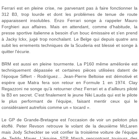
Ferrari est en pleine crise, ne parvenant pas à faire fonctionner la
312 B3, trop lourde et dont les problèmes de tenue de route
apparaissent insolubles. Enzo Ferrari songe à rappeler Mauro
Forghieri aux affaires. Mais en attendant, comme d'habitude, la
presse sportive italienne a besoin d'un bouc émissaire et s'en prend
à Jacky Ickx, jugé trop nonchalant. Le Belge qui depuis quatre ans
subit les errements techniques de la Scuderia est blessé et songe à
quitter l'écurie.
BRM est aussi en pleine tourmente. La P160 même améliorée est
techniquement dépassée et certaines pièces utilisées datent de
l'époque Siffert - Rodríguez... Jean-Pierre Beltoise est démotivé et
espère que Matra fera son retour en Formule 1 en 1974. Clay
Regazzoni ne songe qu'à retourner chez Ferrari et a d'ailleurs piloté
la B3 en secret. C'est finalement le jeune Niki Lauda qui est le pilote
le plus performant de l'équipe, faisant mentir ceux qui le
considéraient autrefois comme un « tocard ».
Le GP de Grande-Bretagne est l'occasion de voir un peloton plus
étoffé. Peter Revson retrouve le volant de la deuxième McLaren
mais Jody Scheckter se voit confier la troisième voiture de l'équipe
de Teddy Mayer. L'équipe STP March rencontrant toujours des