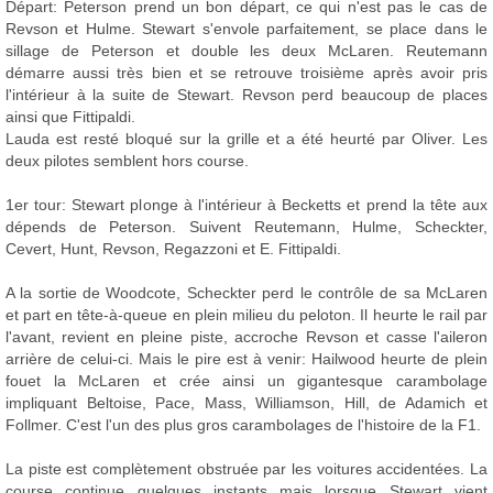
Départ: Peterson prend un bon départ, ce qui n'est pas le cas de
Revson et Hulme. Stewart s'envole parfaitement, se place dans le
sillage de Peterson et double les deux McLaren. Reutemann
démarre aussi très bien et se retrouve troisième après avoir pris
l'intérieur à la suite de Stewart. Revson perd beaucoup de places
ainsi que Fittipaldi.
Lauda est resté bloqué sur la grille et a été heurté par Oliver. Les
deux pilotes semblent hors course.
1er tour: Stewart plonge à l'intérieur à Becketts et prend la tête aux
dépends de Peterson. Suivent Reutemann, Hulme, Scheckter,
Cevert, Hunt, Revson, Regazzoni et E. Fittipaldi.
A la sortie de Woodcote, Scheckter perd le contrôle de sa McLaren
et part en tête-à-queue en plein milieu du peloton. Il heurte le rail par
l'avant, revient en pleine piste, accroche Revson et casse l'aileron
arrière de celui-ci. Mais le pire est à venir: Hailwood heurte de plein
fouet la McLaren et crée ainsi un gigantesque carambolage
impliquant Beltoise, Pace, Mass, Williamson, Hill, de Adamich et
Follmer. C'est l'un des plus gros carambolages de l'histoire de la F1.
La piste est complètement obstruée par les voitures accidentées. La
course continue quelques instants mais lorsque Stewart vient