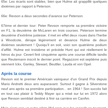
65e: Les écarts sont stables, bien que Hulme ait grappillé quelques
dixièmes par rapport à Peterson.
66e: Revson a deux secondes d'avance sur Peterson.
67ème et dernier tour: Peter Revson remporte sa première victoire
en F1, la deuxième de McLaren en trois courses. Peterson termine
deuxième d'extrême justesse: il met en effet deux roues dans l'herbe
à Woodcote, dérape légèrement et devance Hulme de deux
dixièmes seulement ! Quoiqu'il en soit, voici son quatrième podium
d'affilé. Hulme est troisième et précède Hunt qui est réellement le
héros du jour. Cevert finit cinquième après une course difficile tandis
que Reutemann inscrit le dernier point. Regazzoni est septième puis
viennent Ickx, Ganley, Stewart, Beuttler, Lauda et von Opel.
Après la course
Revson est le premier Américain vainqueur d'un Grand Prix depuis
Mario Andretti deux ans auparavant. Surtout il gagne à Silverstone
neuf ans après sa première participation... en 1964 ! Son succès fait
en tout cas plaisir à Teddy Mayer qui a misé sur lui en 1972 alors
que Revson semblait destiné à finir sa carrière en CanAm.