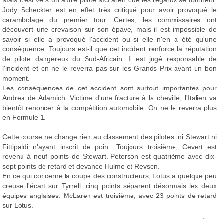
Mais c'est vers un autre pilote McLaren que les regards se tournent.
Jody Scheckter est en effet très critiqué pour avoir provoqué le
carambolage du premier tour. Certes, les commissaires ont
découvert une crevaison sur son épave, mais il est impossible de
savoir si elle a provoqué l'accident ou si elle n'en a été qu'une
conséquence. Toujours est-il que cet incident renforce la réputation
de pilote dangereux du Sud-Africain. Il est jugé responsable de
l'incident et on ne le reverra pas sur les Grands Prix avant un bon
moment.
Les conséquences de cet accident sont surtout importantes pour
Andrea de Adamich. Victime d'une fracture à la cheville, l'Italien va
bientôt renoncer à la compétition automobile. On ne le reverra plus
en Formule 1.
Cette course ne change rien au classement des pilotes, ni Stewart ni
Fittipaldi n'ayant inscrit de point. Toujours troisième, Cevert est
revenu à neuf points de Stewart. Peterson est quatrième avec dix-
sept points de retard et devance Hulme et Revson.
En ce qui concerne la coupe des constructeurs, Lotus a quelque peu
creusé l'écart sur Tyrrell: cinq points séparent désormais les deux
équipes anglaises. McLaren est troisième, avec 23 points de retard
sur Lotus.