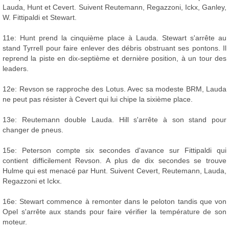
Lauda, Hunt et Cevert. Suivent Reutemann, Regazzoni, Ickx, Ganley,
W. Fittipaldi et Stewart.
11e: Hunt prend la cinquième place à Lauda. Stewart s'arrête au
stand Tyrrell pour faire enlever des débris obstruant ses pontons. Il
reprend la piste en dix-septième et dernière position, à un tour des
leaders.
12e: Revson se rapproche des Lotus. Avec sa modeste BRM, Lauda
ne peut pas résister à Cevert qui lui chipe la sixième place.
13e: Reutemann double Lauda. Hill s'arrête à son stand pour
changer de pneus.
15e: Peterson compte six secondes d'avance sur Fittipaldi qui
contient difficilement Revson. A plus de dix secondes se trouve
Hulme qui est menacé par Hunt. Suivent Cevert, Reutemann, Lauda,
Regazzoni et Ickx.
16e: Stewart commence à remonter dans le peloton tandis que von
Opel s'arrête aux stands pour faire vérifier la température de son
moteur.