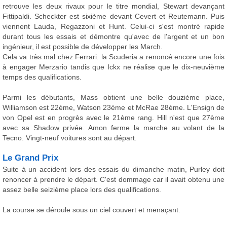
retrouve les deux rivaux pour le titre mondial, Stewart devançant
Fittipaldi. Scheckter est sixième devant Cevert et Reutemann. Puis
viennent Lauda, Regazzoni et Hunt. Celui-ci s'est montré rapide
durant tous les essais et démontre qu'avec de l'argent et un bon
ingénieur, il est possible de développer les March.
Cela va très mal chez Ferrari: la Scuderia a renoncé encore une fois
à engager Merzario tandis que Ickx ne réalise que le dix-neuvième
temps des qualifications.
Parmi les débutants, Mass obtient une belle douzième place,
Williamson est 22ème, Watson 23ème et McRae 28ème. L'Ensign de
von Opel est en progrès avec le 21ème rang. Hill n'est que 27ème
avec sa Shadow privée. Amon ferme la marche au volant de la
Tecno. Vingt-neuf voitures sont au départ.
Le Grand Prix
Suite à un accident lors des essais du dimanche matin, Purley doit
renoncer à prendre le départ. C'est dommage car il avait obtenu une
assez belle seizième place lors des qualifications.
La course se déroule sous un ciel couvert et menaçant.