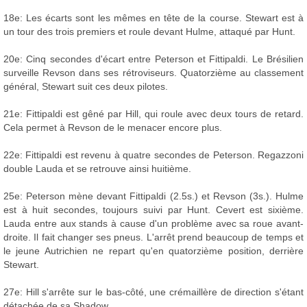
18e: Les écarts sont les mêmes en tête de la course. Stewart est à
un tour des trois premiers et roule devant Hulme, attaqué par Hunt.
20e: Cinq secondes d'écart entre Peterson et Fittipaldi. Le Brésilien
surveille Revson dans ses rétroviseurs. Quatorzième au classement
général, Stewart suit ces deux pilotes.
21e: Fittipaldi est gêné par Hill, qui roule avec deux tours de retard.
Cela permet à Revson de le menacer encore plus.
22e: Fittipaldi est revenu à quatre secondes de Peterson. Regazzoni
double Lauda et se retrouve ainsi huitième.
25e: Peterson mène devant Fittipaldi (2.5s.) et Revson (3s.). Hulme
est à huit secondes, toujours suivi par Hunt. Cevert est sixième.
Lauda entre aux stands à cause d'un problème avec sa roue avant-
droite. Il fait changer ses pneus. L'arrêt prend beaucoup de temps et
le jeune Autrichien ne repart qu'en quatorzième position, derrière
Stewart.
27e: Hill s'arrête sur le bas-côté, une crémaillère de direction s'étant
détachée de sa Shadow.