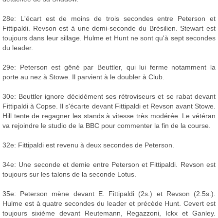
28e: L'écart est de moins de trois secondes entre Peterson et
Fittipaldi. Revson est à une demi-seconde du Brésilien. Stewart est
toujours dans leur sillage. Hulme et Hunt ne sont qu'à sept secondes
du leader.
29e: Peterson est gêné par Beuttler, qui lui ferme notamment la
porte au nez à Stowe. Il parvient à le doubler à Club.
30e: Beuttler ignore décidément ses rétroviseurs et se rabat devant
Fittipaldi à Copse. Il s'écarte devant Fittipaldi et Revson avant Stowe.
Hill tente de regagner les stands à vitesse très modérée. Le vétéran
va rejoindre le studio de la BBC pour commenter la fin de la course.
32e: Fittipaldi est revenu à deux secondes de Peterson.
34e: Une seconde et demie entre Peterson et Fittipaldi. Revson est
toujours sur les talons de la seconde Lotus.
35e: Peterson mène devant E. Fittipaldi (2s.) et Revson (2.5s.).
Hulme est à quatre secondes du leader et précède Hunt. Cevert est
toujours sixième devant Reutemann, Regazzoni, Ickx et Ganley.