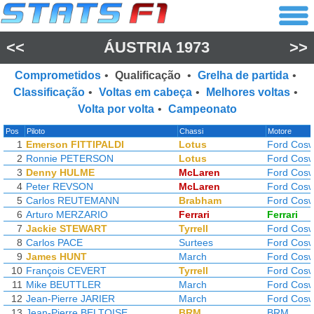
<<
ÁUSTRIA 1973
>>
Comprometidos
•
Qualificação
•
Grelha de partida
•
Classificação
•
Voltas em cabeça
•
Melhores voltas
•
Volta por volta
•
Campeonato
Pos
Piloto
Chassi
Motore
1
Emerson FITTIPALDI
Lotus
Ford Cosw
2
Ronnie PETERSON
Lotus
Ford Cosw
3
Denny HULME
McLaren
Ford Cosw
4
Peter REVSON
McLaren
Ford Cosw
5
Carlos REUTEMANN
Brabham
Ford Cosw
6
Arturo MERZARIO
Ferrari
Ferrari
7
Jackie STEWART
Tyrrell
Ford Cosw
8
Carlos PACE
Surtees
Ford Cosw
9
James HUNT
March
Ford Cosw
10
François CEVERT
Tyrrell
Ford Cosw
11
Mike BEUTTLER
March
Ford Cosw
12
Jean-Pierre JARIER
March
Ford Cosw
13
Jean-Pierre BELTOISE
BRM
BRM