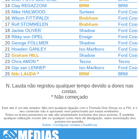
14
Clay REGAZZONI
BRM
BRM
15
Mike HAILWOOD
Surtees
Ford Cosw
16
Wilson FITTIPALDI
Brabham
Ford Cosw
17
Rolf STOMMELEN
Brabham
Ford Cosw
18
Jackie OLIVER
Shadow
Ford Cosw
19
Rikky von OPEL
Ensign
Ford Cosw
20
George FOLLMER
Shadow
Ford Cosw
21
Howden GANLEY
Iso-Marlboro
Ford Cosw
22
Graham HILL
Shadow
Ford Cosw
23
Chris AMON
*
Tecno
Tecno
24
Gijs van LENNEP
Iso-Marlboro
Ford Cosw
25
Niki LAUDA
*
BRM
BRM
N. Lauda não registou qualquer tempo devido a dores nas
costas.
* Não começado
Este site é um site amador. Não tem qualquer ligação com o Formula One Group ou a FIA, e o
seu conteúdo não é aprovado nem patrocinado por essas entidades.
Todos os textos presentes no site são propriedade exclusiva dos seus autores. É proibida
qualquer utilização noutro site ou qualquer outro meio de divulgação, salvo autorização dos
autores em questão.
Sobre / Configurar cookies
|
Audiência