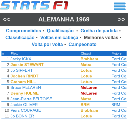
<<
ALEMANHA 1969
>>
Comprometidos
•
Qualificação
•
Grelha de partida
•
Classificação
•
Voltas em cabeça
•
Melhores voltas
•
Volta por volta
•
Campeonato
n
Piloto
Chassi
Motore
1
Jacky ICKX
Brabham
Ford Cos
2
Jackie STEWART
Matra
Ford Cos
3
Jo SIFFERT
Lotus
Ford Cos
4
Jochen RINDT
Lotus
Ford Cos
5
Graham HILL
Lotus
Ford Cos
6
Bruce McLAREN
McLaren
Ford Cos
7
Denny HULME
McLaren
Ford Cos
8
Jean-Pierre BELTOISE
Matra
Ford Cos
9
Jackie OLIVER
BRM
BRM
10
Piers COURAGE
Brabham
Ford Cos
11
Jo BONNIER
Lotus
Ford Cos