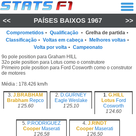
<<
PAÍSES BAIXOS 1967
>>
Comprometidos
•
Qualificação
•
Grelha de partida
•
Classificação
•
Voltas em cabeça
•
Melhores voltas
•
Volta por volta
•
Campeonato
9o pole position para Graham HILL
32o pole position para Lotus como o construtore
Primeiro pole position para Ford Cosworth como o construtor
de motores
Média : 178.426 km/h
3.
J.BRABHAM
2.
D.GURNEY
1
.
G.HILL
Brabham
Repco
Eagle
Weslake
Lotus
Ford
1'25.60
1'25.10
Cosworth
1'24.60
5.
P.RODRIGUEZ
4.
J.RINDT
Cooper
Maserati
Cooper
Maserati
1'26.58
1'26.50