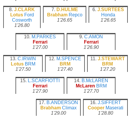
8.
J.CLARK
7.
D.HULME
6.
J.SURTEES
Lotus
Ford
Brabham
Repco
Honda
Cosworth
1'26.65
1'26.65
1'26.80
10.
M.PARKES
9.
C.AMON
Ferrari
Ferrari
1'27.00
1'26.90
13.
C.IRWIN
12.
M.SPENCE
11.
J.STEWART
Lotus
BRM
BRM
BRM
1'27.50
1'27.40
1'27.20
15.
L.SCARFIOTTI
14.
B.McLAREN
Ferrari
McLaren
BRM
1'27.90
1'27.70
17.
B.ANDERSON
16.
J.SIFFERT
Brabham
Climax
Cooper
Maserati
1'29.00
1'28.80