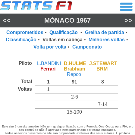
<<
MÓNACO 1967
>>
Comprometidos
•
Qualificação
•
Grelha de partida
•
Classificação
•
Voltas em cabeça
•
Melhores voltas
•
Volta por volta
•
Campeonato
Piloto
L.BANDINI
D.HULME
J.STEWART
Ferrari
Brabham
BRM
Repco
Total
1
91
8
Voltas
1
2-6
7-14
15-100
Este site é um site amador. Não tem qualquer ligação com o Formula One Group ou a FIA, e o
seu conteúdo não é aprovado nem patrocinado por essas entidades.
Todos os textos presentes no site são propriedade exclusiva dos seus autores. É proibida