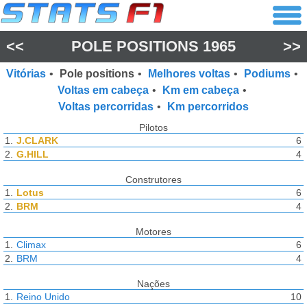
<<
POLE POSITIONS
1965
>>
Vitórias
•
Pole positions
•
Melhores voltas
•
Podiums
•
Voltas em cabeça
•
Km em cabeça
•
Voltas percorridas
•
Km percorridos
Pilotos
1.
J.CLARK
6
2.
G.HILL
4
Construtores
1.
Lotus
6
2.
BRM
4
Motores
1.
Climax
6
2.
BRM
4
Nações
1.
Reino Unido
10