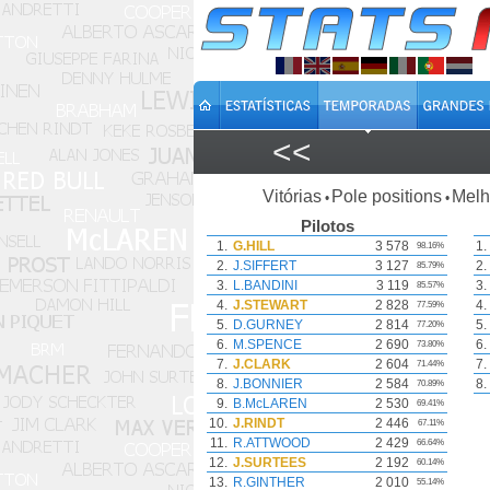
<<
Vitórias
Pole positions
Melh
•
•
Pilotos
1.
G.HILL
3 578
1.
98.16%
2.
J.SIFFERT
3 127
2.
85.79%
3.
L.BANDINI
3 119
3.
85.57%
4.
J.STEWART
2 828
4.
77.59%
5.
D.GURNEY
2 814
5.
77.20%
6.
M.SPENCE
2 690
6.
73.80%
7.
J.CLARK
2 604
7.
71.44%
8.
J.BONNIER
2 584
8.
70.89%
9.
B.McLAREN
2 530
69.41%
10.
J.RINDT
2 446
67.11%
11.
R.ATTWOOD
2 429
66.64%
12.
J.SURTEES
2 192
60.14%
13.
R.GINTHER
2 010
55.14%