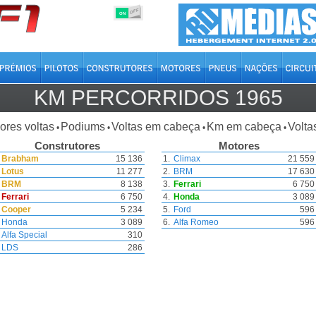
OFF
ON
KM PERCORRIDOS
1965
ores voltas
Podiums
Voltas em cabeça
Km em cabeça
Volta
•
•
•
•
Construtores
Motores
Brabham
15 136
1.
Climax
21 559
Lotus
11 277
2.
BRM
17 630
BRM
8 138
3.
Ferrari
6 750
Ferrari
6 750
4.
Honda
3 089
Cooper
5 234
5.
Ford
596
Honda
3 089
6.
Alfa Romeo
596
Alfa Special
310
LDS
286