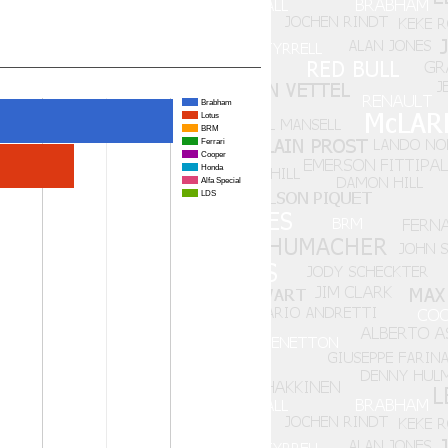
Brabham
Lotus
BRM
Ferrari
Cooper
Honda
Alfa Special
LDS