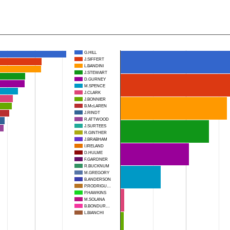
Construtores
G.HILL
J.SIFFERT
L.BANDINI
J.STEWART
D.GURNEY
M.SPENCE
J.CLARK
J.BONNIER
B.McLAREN
J.RINDT
R.ATTWOOD
J.SURTEES
R.GINTHER
J.BRABHAM
I.IRELAND
D.HULME
F.GARDNER
R.BUCKNUM
M.GREGORY
B.ANDERSON
P.RODRIGU…
P.HAWKINS
M.SOLANA
B.BONDUR…
L.BIANCHI