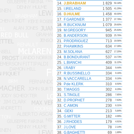
14.
J.BRABHAM
1 829
50.18%
15.
I.IRELAND
1 505
41.29%
16.
D.HULME
1 458
40.00%
17.
F.GARDNER
1 377
37.78%
18.
R.BUCKNUM
1 079
29.60%
19.
M.GREGORY
945
25.93%
20.
B.ANDERSON
939
25.76%
21.
P.RODRIGUEZ
713
19.56%
22.
P.HAWKINS
634
17.39%
23.
M.SOLANA
627
17.20%
24.
B.BONDURANT
537
14.73%
25.
L.BIANCHI
409
11.22%
26.
I.RABY
344
9.44%
27.
R.BUSSINELLO
334
9.16%
28.
N.VACCARELLA
334
9.16%
29.
P.de KLERK
310
8.50%
30.
T.MAGGS
302
8.29%
31.
S.TINGLE
286
7.85%
32.
D.PROPHET
278
7.63%
33.
C.AMON
230
6.31%
34.
.GEKI
213
5.84%
35.
G.MITTER
182
4.99%
36.
J.RHODES
179
4.91%
37.
J.LOVE
78
2.14%
38.
G.BAGHETTI
69
1.89%