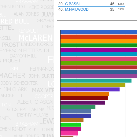
39.
G.BASSI
46
1.26%
40.
M.HAILWOOD
35
0.96%
Pilotos