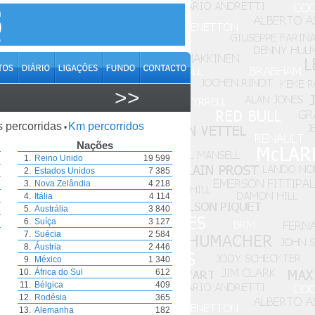
>>
s percorridas
Km percorridos
•
Nações
1.
Reino Unido
19 599
2.
Estados Unidos
7 385
3.
Nova Zelândia
4 218
4.
Itália
4 114
5.
Austrália
3 840
6.
Suíça
3 127
7.
Suécia
2 584
8.
Áustria
2 446
9.
México
1 340
10.
África do Sul
612
11.
Bélgica
409
12.
Rodésia
365
13.
Alemanha
182