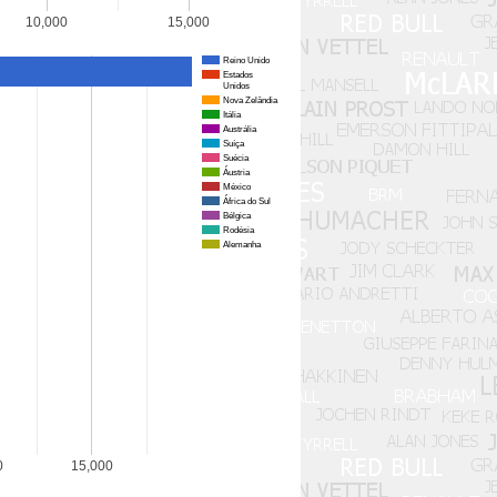
10,000
15,000
Reino Unido
Estados
Unidos
Nova Zelândia
Itália
Austrália
Suíça
Suécia
Áustria
México
África do Sul
Bélgica
Rodésia
Alemanha
0
15,000