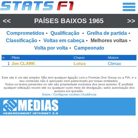
<<
PAÍSES BAIXOS 1965
>>
Comprometidos
•
Qualificação
•
Grelha de partida
•
Classificação
•
Voltas em cabeça
•
Melhores voltas
•
Volta por volta
•
Campeonato
n
Piloto
Chassi
Motore
1
Jim CLARK
Lotus
Climax
Este site é um site amador. Não tem qualquer ligação com o Formula One Group ou a FIA, e o
seu conteúdo não é aprovado nem patrocinado por essas entidades.
Todos os textos presentes no site são propriedade exclusiva dos seus autores. É proibida
qualquer utilização noutro site ou qualquer outro meio de divulgação, salvo autorização dos
autores em questão.
Sobre / Configurar cookies
|
Audiência