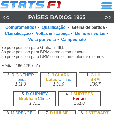
<<
PAÍSES BAIXOS 1965
>>
Comprometidos
•
Qualificação
•
Grelha de partida
•
Classificação
•
Voltas em cabeça
•
Melhores voltas
•
Volta por volta
•
Campeonato
7o pole position para Graham HILL
8o pole position para BRM como o construtore
8o pole position para BRM como o construtor de motores
Média : 166.426 km/h
3.
R.GINTHER
2.
J.CLARK
1
.
G.HILL
Honda
Lotus
Climax
BRM
1'31.0
1'31.0
1'30.7
5.
D.GURNEY
4.
J.SURTEES
Brabham
Climax
Ferrari
1'31.2
1'31.0
8.
M.SPENCE
7.
D.HULME
6.
J.STEWART