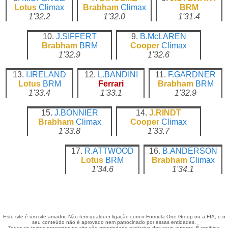
Lotus
Climax
Brabham
Climax
BRM
1'32.2
1'32.0
1'31.4
10.
J.SIFFERT
9.
B.McLAREN
Brabham
BRM
Cooper
Climax
1'32.9
1'32.6
13.
I.IRELAND
12.
L.BANDINI
11.
F.GARDNER
Lotus
BRM
Ferrari
Brabham
BRM
1'33.4
1'33.1
1'32.9
15.
J.BONNIER
14.
J.RINDT
Brabham
Climax
Cooper
Climax
1'33.8
1'33.7
17.
R.ATTWOOD
16.
B.ANDERSON
Lotus
BRM
Brabham
Climax
1'34.6
1'34.1
Este site é um site amador. Não tem qualquer ligação com o Formula One Group ou a FIA, e o
seu conteúdo não é aprovado nem patrocinado por essas entidades.
Todos os textos presentes no site são propriedade exclusiva dos seus autores. É proibida