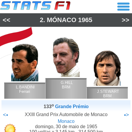
<<
2.
MÓNACO
1965
>>
G.HILL
L.BANDINI
BRM
Ferrari
J.STEWART
BRM
o
133
Grande Prémio
<•
XXIII Grand Prix Automobile de Monaco
•>
Monaco
domingo, 30 de maio de 1965
100 voltas x 3.145 km - 314.500 km