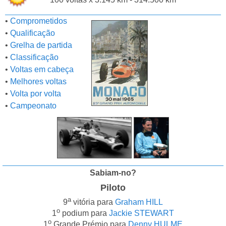
•
Comprometidos
•
Qualificação
•
Grelha de partida
•
Classificação
•
Voltas em cabeça
•
Melhores voltas
•
Volta por volta
•
Campeonato
Sabiam-no?
Piloto
a
9
vitória para
Graham HILL
o
1
podium para
Jackie STEWART
o
1
Grande Prémio para
Denny HULME