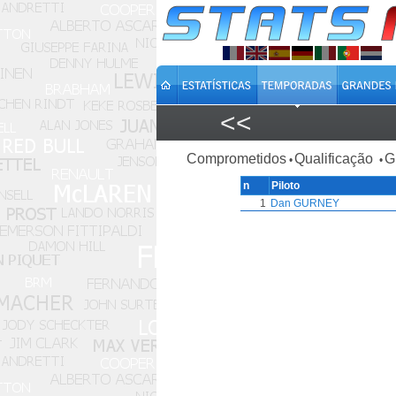
<<
Comprometidos
Qualificação
G
•
•
n
Piloto
1
Dan GURNEY