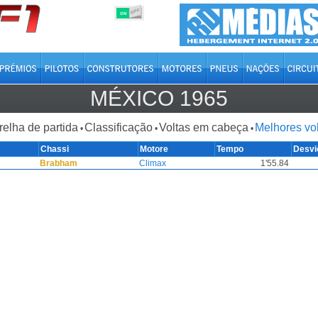
OFF
ON
MÉXICO 1965
relha de partida
Classificação
Voltas em cabeça
Melhores vo
•
•
•
Chassi
Motore
Tempo
Desvi
Brabham
Climax
1'55.84