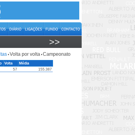
>>
ltas
Volta por volta
Campeonato
•
•
o
Volta
Média
57
155.387