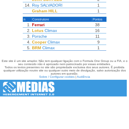
14.
Roy SALVADORI
1
Graham HILL
1
n
Construtore
Pontos
1.
Ferrari
38
2.
Lotus
Climax
16
3.
Porsche
11
4.
Cooper
Climax
9
5.
BRM
Climax
1
Este site é um site amador. Não tem qualquer ligação com o Formula One Group ou a FIA, e o
seu conteúdo não é aprovado nem patrocinado por essas entidades.
Todos os textos presentes no site são propriedade exclusiva dos seus autores. É proibida
qualquer utilização noutro site ou qualquer outro meio de divulgação, salvo autorização dos
autores em questão.
Sobre / Configurar cookies
|
Audiência