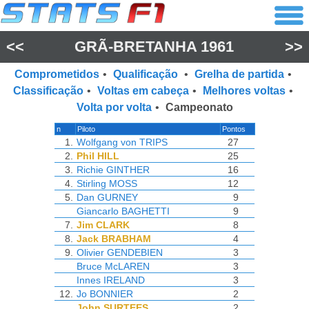
<<
GRÃ-BRETANHA 1961
>>
Comprometidos
•
Qualificação
•
Grelha de partida
•
Classificação
•
Voltas em cabeça
•
Melhores voltas
•
Volta por volta
•
Campeonato
n
Piloto
Pontos
1.
Wolfgang von TRIPS
27
2.
Phil HILL
25
3.
Richie GINTHER
16
4.
Stirling MOSS
12
5.
Dan GURNEY
9
Giancarlo BAGHETTI
9
7.
Jim CLARK
8
8.
Jack BRABHAM
4
9.
Olivier GENDEBIEN
3
Bruce McLAREN
3
Innes IRELAND
3
12.
Jo BONNIER
2
John SURTEES
2