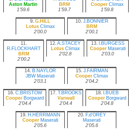
Aston Martin
BRM
Cooper
Climax
1'59.6
1'59.7
1'59.8
9.
G.HILL
10.
J.BONNIER
Lotus
Climax
BRM
2'00.0
2'00.1
11.
12.
A.STACEY
13.
I.BURGESS
R.FLOCKHART
Lotus
Climax
Cooper
Maserati
BRM
2'02.8
2'03.0
2'00.2
14.
B.NAYLOR
15.
J.FAIRMAN
JBW
Maserati
Cooper
Climax
2'03.1
2'04.2
16.
C.BRISTOW
17.
T.BROOKS
18.
I.BUEB
Cooper
Borgward
Vanwall
Cooper
Borgward
2'04.4
2'04.4
2'04.8
19.
H.HERRMANN
20.
F.d'OREY
Cooper
Maserati
Maserati
2'05.6
2'05.6