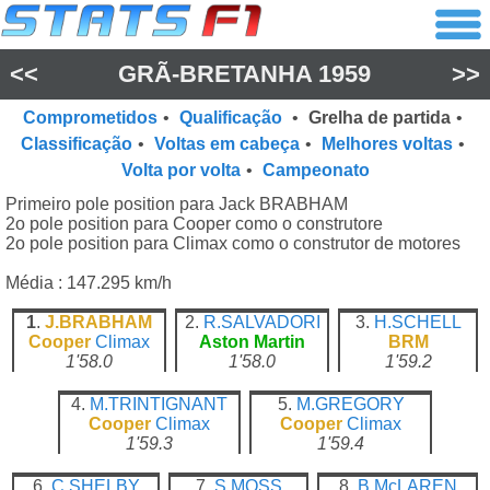
<<
GRÃ-BRETANHA 1959
>>
Comprometidos
•
Qualificação
•
Grelha de partida
•
Classificação
•
Voltas em cabeça
•
Melhores voltas
•
Volta por volta
•
Campeonato
Primeiro pole position para Jack BRABHAM
2o pole position para Cooper como o construtore
2o pole position para Climax como o construtor de motores
Média : 147.295 km/h
1
.
J.BRABHAM
2.
R.SALVADORI
3.
H.SCHELL
Cooper
Climax
Aston Martin
BRM
1'58.0
1'58.0
1'59.2
4.
M.TRINTIGNANT
5.
M.GREGORY
Cooper
Climax
Cooper
Climax
1'59.3
1'59.4
6.
C.SHELBY
7.
S.MOSS
8.
B.McLAREN