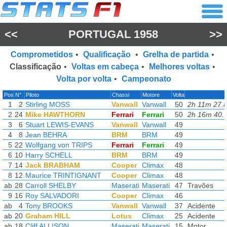
<<
PORTUGAL 1958
>>
Comprometidos
•
Qualificação
•
Grelha de partida
•
Classificação
•
Voltas em cabeça
•
Melhores voltas
•
Volta por volta
•
Campeonato
Pos
N°
Piloto
Chassi
Motore
Volta
1
2
Stirling MOSS
Vanwall
Vanwall
50
2h 11m 27.
2
24
Mike HAWTHORN
Ferrari
Ferrari
50
2h 16m 40.
3
6
Stuart LEWIS-EVANS
Vanwall
Vanwall
49
4
8
Jean BEHRA
BRM
BRM
49
5
22
Wolfgang von TRIPS
Ferrari
Ferrari
49
6
10
Harry SCHELL
BRM
BRM
49
7
14
Jack BRABHAM
Cooper
Climax
48
8
12
Maurice TRINTIGNANT
Cooper
Climax
48
ab
28
Carroll SHELBY
Maserati
Maserati
47
Travões
9
16
Roy SALVADORI
Cooper
Climax
46
ab
4
Tony BROOKS
Vanwall
Vanwall
37
Acidente
ab
20
Graham HILL
Lotus
Climax
25
Acidente
ab
18
Cliff ALLISON
Maserati
Maserati
15
Motor