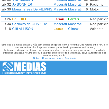
ab
32
Jo BONNIER
Maserati
Maserati
9
Paciente
ab
30
Maria Teresa De FILIPPIS
Maserati
Maserati
6
Motor
f
26
Phil HILL
Ferrari
Ferrari
Não partici
f
34
Casimiro de OLIVEIRA
Maserati
Maserati
Não partici
f
18
Cliff ALLISON
Lotus
Climax
Acidente
Este site é um site amador. Não tem qualquer ligação com o Formula One Group ou a FIA, e o
seu conteúdo não é aprovado nem patrocinado por essas entidades.
Todos os textos presentes no site são propriedade exclusiva dos seus autores. É proibida
qualquer utilização noutro site ou qualquer outro meio de divulgação, salvo autorização dos
autores em questão.
Sobre / Configurar cookies
|
Audiência