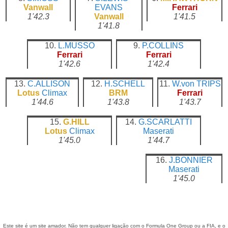
Vanwall
EVANS
Ferrari
1'42.3
Vanwall
1'41.5
1'41.8
10.
L.MUSSO
9.
P.COLLINS
Ferrari
Ferrari
1'42.6
1'42.4
13.
C.ALLISON
12.
H.SCHELL
11.
W.von TRIPS
Lotus
Climax
BRM
Ferrari
1'44.6
1'43.8
1'43.7
15.
G.HILL
14.
G.SCARLATTI
Lotus
Climax
Maserati
1'45.0
1'44.7
16.
J.BONNIER
Maserati
1'45.0
Este site é um site amador. Não tem qualquer ligação com o Formula One Group ou a FIA, e o