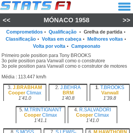
<<
MÓNACO 1958
>>
Comprometidos
•
Qualificação
•
Grelha de partida
•
Classificação
•
Voltas em cabeça
•
Melhores voltas
•
Volta por volta
•
Campeonato
Primeiro pole position para Tony BROOKS
3o pole position para Vanwall como o construtore
3o pole position para Vanwall como o construtor de motores
Média : 113.447 km/h
3.
J.BRABHAM
2.
J.BEHRA
1
.
T.BROOKS
Cooper
Climax
BRM
Vanwall
1'41.0
1'40.8
1'39.8
5.
M.TRINTIGNANT
4.
R.SALVADORI
Cooper
Climax
Cooper
Climax
1'41.1
1'41.0
8.
S.MOSS
7.
S.LEWIS-
6.
M.HAWTHORN