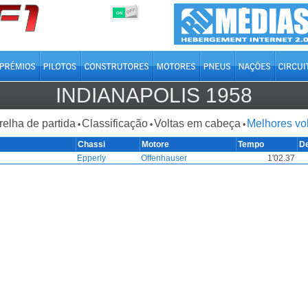
OFF
ON
INDIANAPOLIS 1958
relha de partida
Classificação
Voltas em cabeça
Melhores vo
•
•
•
Chassi
Motore
Tempo
D
Epperly
Offenhauser
1'02.37