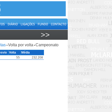
>>
ltas
Volta por volta
Campeonato
•
•
esvio
Volta
Média
55
232.208